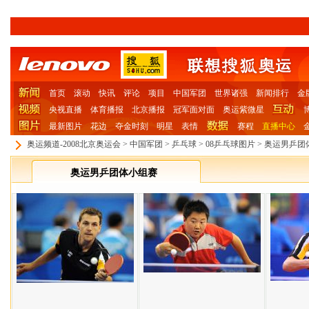
首页
滚动
快讯
评论
项目
中国军团
世界诸强
新闻排行
金
央视直播
体育播报
北京播报
冠军面对面
奥运紫微星
最新图片
花边
夺金时刻
明星
表情
赛程
直播中心
奥运频道-2008北京奥运会
>
中国军团
>
乒乓球
>
08乒乓球图片
>
奥运男乒团
奥运男乒团体小组赛