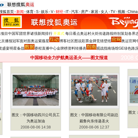
搜狐首页
-
新闻
-
体育
-
S
-
娱乐
-
V
-
财经
-
IT
-
汽车
-
房产
-
家居
-
女人
-
TV
-
视频
-
Chin
论
项目
中国军团
世界诸强
新闻排行
开幕式
每日看点
奥运村
火炬
传递路线
特别策划
各界
北京播报
冠军面对面
奥运紫薇星
博客
社区
图说
彩票
金牌竞猜
壁纸
奥运官网
觉盛宴
明星
备战
赛程
直播中心
金牌榜
资料
转播表
观战指南
场馆
GE绿色
路
中国移动全力护航奥运圣火——图文报道
图文
图文：中国移动四川公司员工
图文：中国移动有限公司副总
春
为奥运加油
裁鲁向东传递圣火
2008-08-06 14:38
2008-08-06 12:37