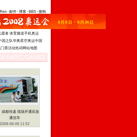
aRen
-
邮件
-
博客
-
BBS
-
搜狗
志愿者
体育频道
手机奥运
中国之队
华奥星空
奥运中国
况
门票
活动
热词
网站地图
：成都传递 现场开通应急
通信车
2008-08-06 11:52