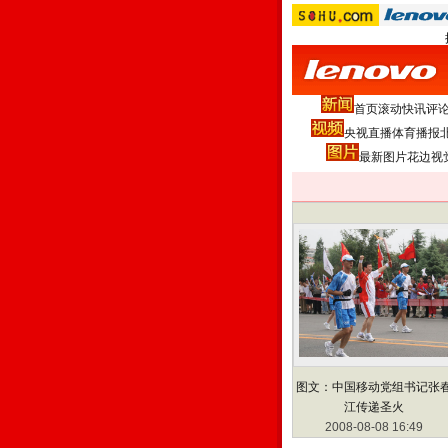
首页
滚动
快讯
评
央视直播
体育播报
最新图片
花边
视
图文：中国移动党组书记张
江传递圣火
2008-08-08 16:49