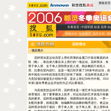
搜狐首页
冬奥首页
|
中国军团
短道
花滑
自
搜狐出击
|
聆听都灵
|
嘉宾在线
|
搜
花样滑冰
项目简介
花样滑冰是运动员穿上用长而薄的金属刀片装在靴底的冰
鞋（靴），靠自身力量在冰上滑行的一项运动。花样滑冰，有
男子单人滑、女子单人滑和男女双人滑。阔步舞蹈只有双人
滑。比赛在室内进行。这是一项已经开展了200多年的运动，虽
然中国在1644年的清皇宫里已经有了雏形，但花样滑冰真正作
为竞技项目被捷克介绍给中国，是在上世纪50年代中期。1924
年第1届冬季奥运会开始列为正式比赛项目。
与其他竞技运动不同，花样滑冰是一项艺术与运动结合的
体育项目，除了要掌握冰上技术，对运动员的艺术表现力有极
高的要求。花样滑冰偏重舞步，强调用动作表达音乐。一男一
女配对参赛，按规定舞、创编舞和自由舞的顺序进行。奥运会
花样滑冰有四个项目：男子单人滑、女子单人滑、双人滑和冰