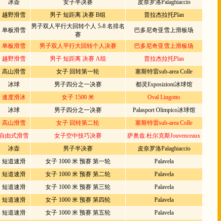
冰壶
女子半决赛
皮奈罗洛Palaghiaccio
越野滑雪
男子 短距离 决赛 B组
普拉杰拉托Plan
男子双人平行大回转个人 5-8 名排名
单板滑雪
巴多尼奇亚雪上滑板场
赛
单板滑雪
男子双人平行大回转个人决赛
巴多尼奇亚雪上滑板场
越野滑雪
男子 短距离 决赛 A组
普拉杰拉托Plan
高山滑雪
女子 回转第一轮
塞斯特雷sub-area Colle
冰球
男子四分之一决赛
都灵Esposizioni冰球馆
速度滑冰
女子 1500 米
Oval Lingotto
冰球
男子四分之一决赛
Palasport Olimpico冰球馆
高山滑雪
女子 回转第二轮
塞斯特雷sub-area Colle
自由式滑雪
女子空中技巧决赛
萨奥兹.杜尔克斯Jouvenceaux
冰壶
男子半决赛
皮奈罗洛Palaghiaccio
短道速滑
女子 1000 米 预赛 第一轮
Palavela
短道速滑
女子 1000 米 预赛 第二轮
Palavela
短道速滑
女子 1000 米 预赛 第三轮
Palavela
短道速滑
女子 1000 米 预赛 第四轮
Palavela
短道速滑
女子 1000 米 预赛 第五轮
Palavela