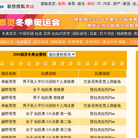
搜狐首页
-
新闻
-
体育
-
娱乐
-
财经
-
IT
-
汽车
-
房产
-
家居
-
女
冬奥首页
|
中国军团
短道
花滑
自由式滑雪
|
国际诸强
|
花絮
|
官方消息
|
独家数据
|
图
搜狐出击
|
聆听都灵
|
嘉宾在线
|
搜狐聚焦
|
冬奥博客
|
互动专区
|
奥运伙伴
搜狐：北京
2006都灵冬奥会赛程
12
13
14
15
16
17
18
19
20
21
22
23
24
25
26
项目名称
比赛进程
比赛场馆
单板滑雪
男子双人平行大回转个人资格赛
巴多尼奇亚雪上滑板场
越野滑雪
女子 短距离 资格赛
普拉杰拉托Plan
越野滑雪
男子 短距离 资格赛
普拉杰拉托Plan
单板滑雪
男子双人平行大回转个人淘汰赛
巴多尼奇亚雪上滑板场
越野滑雪
女子 短距离 1/4 决赛 第一场
普拉杰拉托Plan
越野滑雪
女子 短距离 1/4 决赛 第二场
普拉杰拉托Plan
越野滑雪
女子 短距离 1/4 决赛 第三场
普拉杰拉托Plan
越野滑雪
女子 短距离 1/4 决赛 第四场
普拉杰拉托Plan