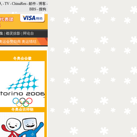
人
-
TV
-
ChinaRen
-
邮件
-
博客
-
BBS
-
搜狗
集
|
都灵掠影
|
辩论台
奥运会赞助商
奥运情结
冬奥会会徽
冬奥会吉祥物