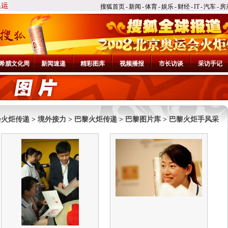
搜狐首页
-
新闻
-
体育
-
娱乐
-
财经
-
IT
-
汽车
-
房
希腊文化周
新闻速递
精彩图库
视频播报
市长访谈
采访手记
会火炬传递
>
境外接力
>
巴黎火炬传递
>
巴黎图片库
>
巴黎火炬手风采