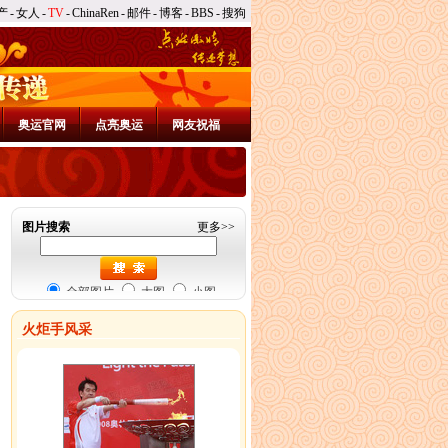
产
-
女人
-
TV
-
ChinaRen
-
邮件
-
博客
-
BBS
-
搜狗
奥运官网
点亮奥运
网友祝福
图片搜索
更多
>>
全部图片
大图
小图
火炬手风采