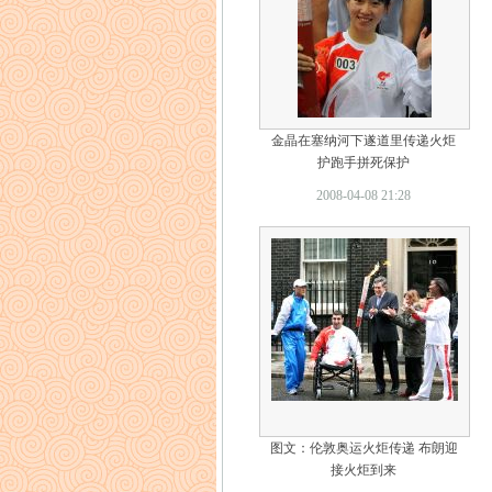
金晶在塞纳河下遂道里传递火炬
护跑手拼死保护
2008-04-08 21:28
图文：伦敦奥运火炬传递 布朗迎
接火炬到来