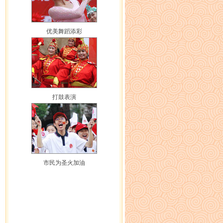
优美舞蹈添彩
打鼓表演
市民为圣火加油