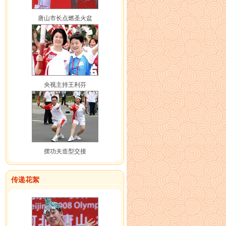
唐山市长点燃圣火盆
央视主持王利芬
摆功夫造型交接
传递花絮