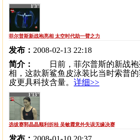
1'3"
菲尔普斯新战袍亮相 太空时代助一臂之力
发布：
2008-02-13 22:18
简介：
日前，菲尔普斯的新战袍
相，这款新鲨鱼皮泳装比当时索普的
皮更具科技含量。
详细>>
1'13"
选拔赛郭晶晶顺利折桂 吴敏霞意外失误无缘决赛
发布：
2008-01-10 20:37