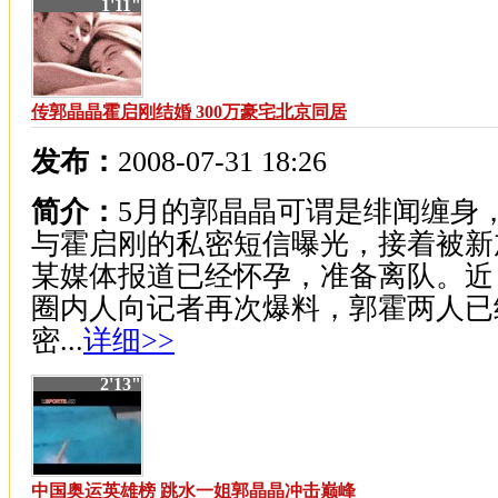
1'11"
传郭晶晶霍启刚结婚 300万豪宅北京同居
发布：
2008-07-31 18:26
简介：
5月的郭晶晶可谓是绯闻缠身
与霍启刚的私密短信曝光，接着被新
某媒体报道已经怀孕，准备离队。近
圈内人向记者再次爆料，郭霍两人已
密...
详细>>
2'13"
中国奥运英雄榜 跳水一姐郭晶晶冲击巅峰