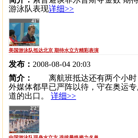
游泳队表现
详细>>
41"
美国游泳队抵达北京 期待水立方精彩表演
发布：
2008-08-04 20:03
简介：
离航班抵达还有两个小时
外媒体都早已严阵以待，守在奥运专
道的出口。
详细>>
2'2"
中国游泳队现身水立方 选拔最终接力名单