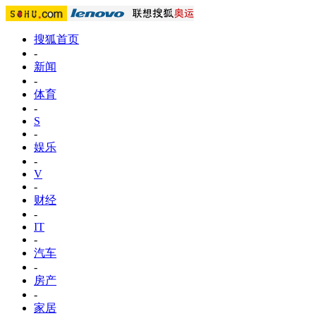
搜狐首页
-
新闻
-
体育
-
S
-
娱乐
-
V
-
财经
-
IT
-
汽车
-
房产
-
家居