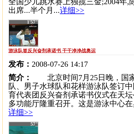
全国少儿跳水赛上独揽三金;2004年,
出席...半个月...
详细>>
1'57"
游泳队签反兴奋剂承诺书 干干净净战奥运
发布：
2008-07-26 14:17
简介：
北京时间7月25日晚，国
队、男子水球队和花样游泳队签订中
育代表团反兴奋剂承诺书仪式在天坛
多功能厅隆重召开。这是游泳中心在奥运
详细>>
57"