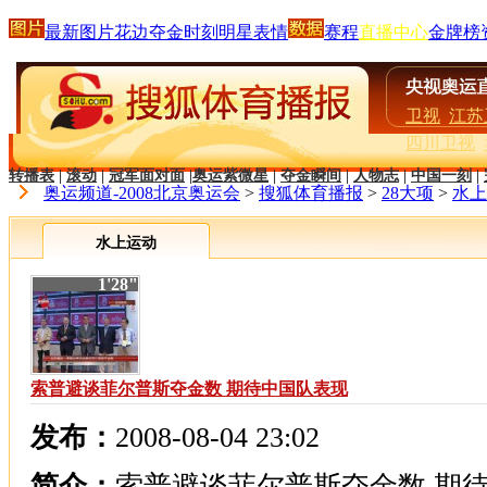
最新图片
花边
夺金时刻
明星
表情
赛程
直播中心
金牌榜
卫视
江苏
四川卫视
转播表
|
滚动
|
冠军面对面
|
奥运紫微星
|
夺金瞬间
|
人物志
|
中国一刻
|
奥运频道-2008北京奥运会
>
搜狐体育播报
>
28大项
>
水上
水上运动
1'28"
索普避谈菲尔普斯夺金数 期待中国队表现
发布：
2008-08-04 23:02
简介：
索普避谈菲尔普斯夺金数 期