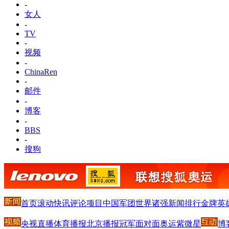
-
女人
-
TV
-
视频
-
ChinaRen
-
邮件
-
博客
-
BBS
-
搜狗
首页
滚动
快讯
评论
项目
中国军团
世界诸强
新闻排行
金牌英
央视直播
体育播报
北京播报
冠军面对面
奥运紫微星
博