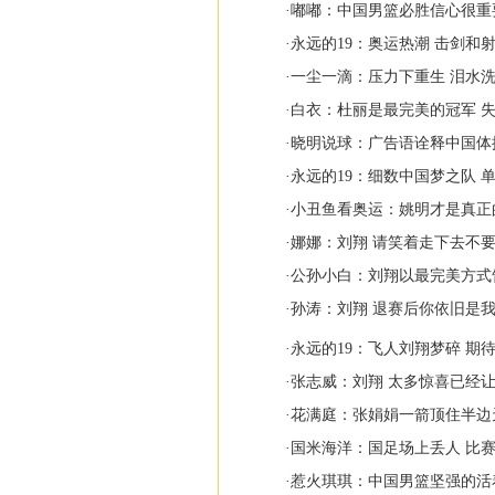
·
嘟嘟：中国男篮必胜信心很重
·
永远的19：奥运热潮 击剑和
·
一尘一滴：压力下重生 泪水
·
白衣：杜丽是最完美的冠军 
·
晓明说球：广告语诠释中国体操
·
永远的19：细数中国梦之队 
·
小丑鱼看奥运：姚明才是真正
·
娜娜：刘翔 请笑着走下去不
·
公孙小白：刘翔以最完美方式
·
孙涛：刘翔 退赛后你依旧是
·
永远的19：飞人刘翔梦碎 期待
·
张志威：刘翔 太多惊喜已经
·
花满庭：张娟娟一箭顶住半边
·
国米海洋：国足场上丢人 比
·
惹火琪琪：中国男篮坚强的活