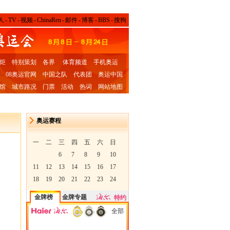
人
-
TV
-
视频
-
ChinaRen
-
邮件
-
博客
-
BBS
-
搜狗
炬
特别策划
各界
体育频道
手机奥运
08奥运官网
中国之队
代表团
奥运中国
馆
城市路况
门票
活动
热词
网站地图
奥运赛程
一
二
三
四
五
六
日
6
7
8
9
10
11
12
13
14
15
16
17
18
19
20
21
22
23
24
金牌榜
金牌专题
特约
全部