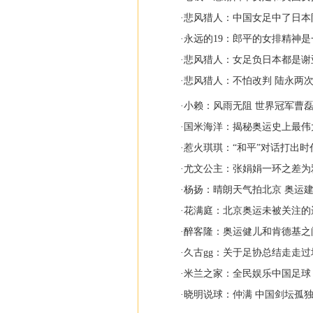
·
悲风猎人：中国女足中了日本
·
永远的19：郎平的女排精神
·
悲风猎人：女足负日本都是谢
·
悲风猎人：不怕改判 陆永两次
·
小赖：风雨无阻 世界冠军曹
·
国米海洋：揭秘奥运史上最伟
·
惹火琪琪：“和平”对话打出时
·
尤文公主：张娟娟一环之差为
·
杨扬：晴朗天气拍北京 奥运建
·
花满庭：北京奥运未被关注的
·
醉客隆：奥运健儿和肯德基之间
·
久古gg：关于足协总结走走
·
米兰之家：全民娱乐中国足球
·
晓明说球：仲满 中国剑坛孤