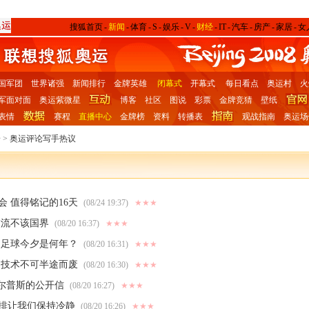
搜狐首页
-
新闻
-
体育
-
S
-
娱乐
-
V
-
财经
-
IT
-
汽车
-
房产
-
家居
-
女
国军团
世界诸强
新闻排行
金牌英雄
闭幕式
开幕式
每日看点
奥运村
火
军面对面
奥运紫微星
博客
社区
图说
彩票
金牌竞猜
壁纸
表情
赛程
直播中心
金牌榜
资料
转播表
观战指南
奥运场
论
>
奥运评论写手热议
会 值得铭记的16天
(08/24 19:37)
★★★
交流不该国界
(08/20 16:37)
★★★
国足球今夕是何年？
(08/20 16:31)
★★★
 技术不可半途而废
(08/20 16:30)
★★★
菲尔普斯的公开信
(08/20 16:27)
★★★
排让我们保持冷静
(08/20 16:26)
★★★