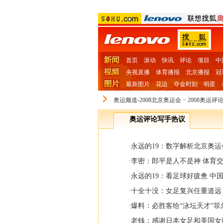
首页
滚动
快讯
评论
项目
中
央视直播
体育播报
北京播报
冠
最新图片
花边
夺金时刻
明星
奥运频道-2008北京奥运会
>
2008奥运评
奥运评论写手热议
·
永远的19：数字解析北京奥运
·
李密：郎平是人不是神 体育
·
永远的19：看足球好疲惫 中
·
十全十没：女足复兴任重道远
·
爆料：必胜客给“泳坛天才”
·
老钱：感谢日本女足和美国女