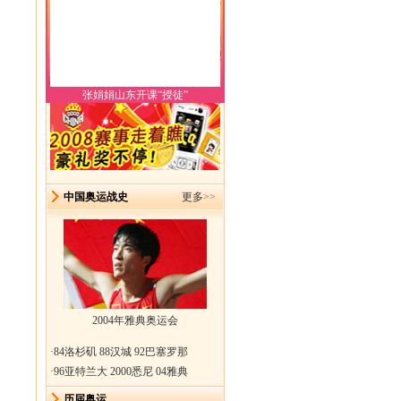
张娟娟山东开课“授徒”
中国奥运战史
更多
>>
2004年雅典奥运会
·
84洛杉矶
88汉城
92巴塞罗那
·
96亚特兰大
2000悉尼
04雅典
历届奥运