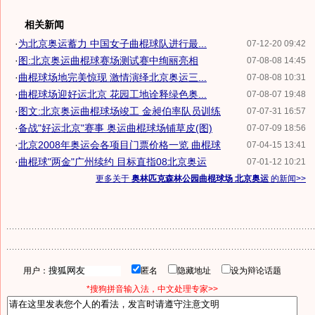
相关新闻
·
为北京奥运蓄力 中国女子曲棍球队进行最...
07-12-20 09:42
·
图:北京奥运曲棍球赛场测试赛中绚丽亮相
07-08-08 14:45
·
曲棍球场地完美惊现 激情演绎北京奥运三...
07-08-08 10:31
·
曲棍球场迎好运北京 花园工地诠释绿色奥...
07-08-07 19:48
·
图文:北京奥运曲棍球场竣工 金昶伯率队员训练
07-07-31 16:57
·
备战"好运北京"赛事 奥运曲棍球场铺草皮(图)
07-07-09 18:56
·
北京2008年奥运会各项目门票价格一览 曲棍球
07-04-15 13:41
·
曲棍球"两金"广州续约 目标直指08北京奥运
07-01-12 10:21
更多关于
奥林匹克森林公园曲棍球场 北京奥运
的新闻>>
用户：
匿名
隐藏地址
设为辩论话题
*搜狗拼音输入法，中文处理专家>>