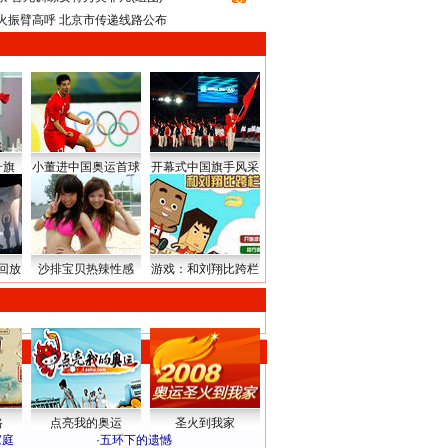
火振臂高呼 北京市传递线路公布
升旗
小董进中国奥运首球
开幕式中国旗手风采
回放
沙排宝贝热辣性感
游戏：和刘翔比跨栏
路
点亮我的奥运
圣火到我家
家庭
·
五环下的遗憾