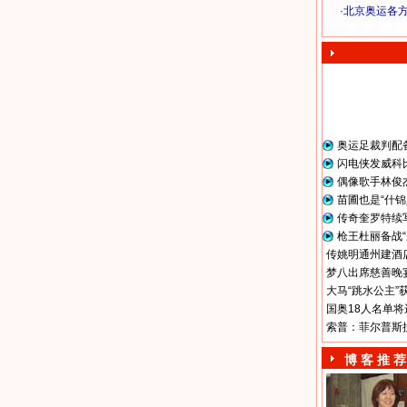
·
北京奥运各
奥 运 视 频
奥运足裁判配
闪电侠发威科
偶像歌手林俊
苗圃也是“什锦
传奇奎罗特续
枪王杜丽备战“
传姚明通州建酒店
梦八出席慈善晚宴
大马“跳水公主”
国奥18人名单将
索普：菲尔普斯
博 客 推 荐