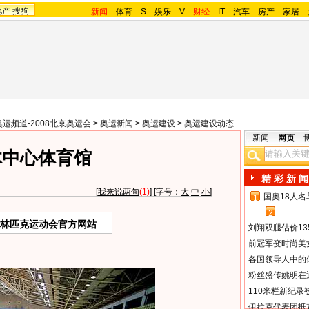
地产
搜狗
新闻
-
体育
-
S
-
娱乐
-
V
-
财经
-
IT
-
汽车
-
房产
-
家居
-
奥运频道-2008北京奥运会
>
奥运新闻
>
奥运建设
>
奥运建设动态
新闻
网页
体中心体育馆
精 彩 新 闻
[
我来说两句
(1)
] [字号：
大
中
小
]
国奥18人
1
2
奥林匹克运动会官方网站
刘翔双腿估价13
前冠军变时尚美
各国领导人中的
粉丝盛传姚明在通
110米栏新纪录
伊拉克代表团抵京