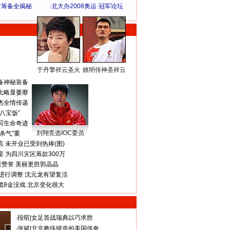
方筹备全揭秘
·
北大办2008奥运·冠军论坛
于丹擎祥云圣火
姚明传神圣祥云
体 育 热 点
备神秘装备
比略显萎靡
杰全情传递
八宝饭”
写生命奇迹
刘翔竞选IOC委员
杀气”重
 未开业已受到热捧(图)
 为四川灾区筹款300万
获赞誉 美丽更胜郭晶晶
进行调整 沈元龙有望复活
揽8金没戏 北京变化很大
·
段暄
|
女足首战瑞典以巧求胜
·
张斌
|
北京教练锻造的美国传奇