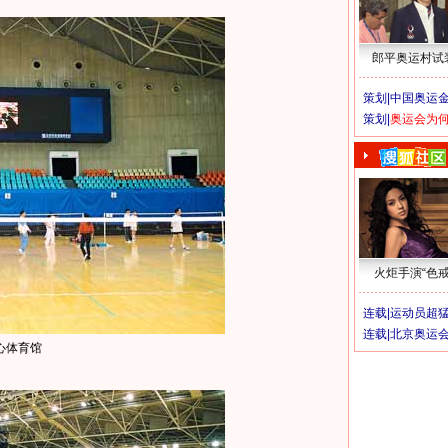
郎平奥运村试
策划|
中国奥运金
策划|
奥运会为
火炬手演“色戒
连载|
运动员超
连载|
北京奥运
心体育馆