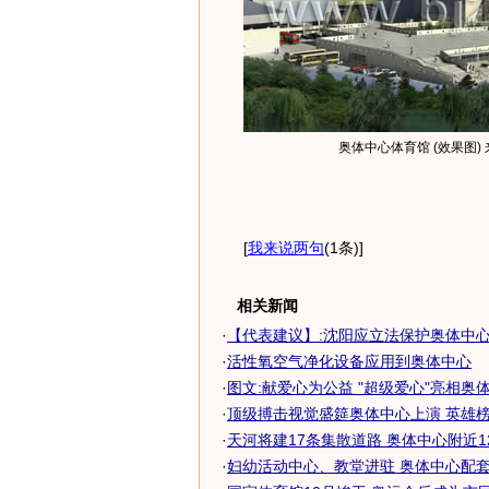
奥体中心体育馆 (效果图)
[
我来说两句
(1条)
]
相关新闻
·
【代表建议】:沈阳应立法保护奥体中
·
活性氧空气净化设备应用到奥体中心
·
图文:献爱心为公益 "超级爱心"亮相奥
·
顶级搏击视觉盛筵奥体中心上演 英雄榜完
·
天河将建17条集散道路 奥体中心附近1
·
妇幼活动中心、教堂进驻 奥体中心配套不