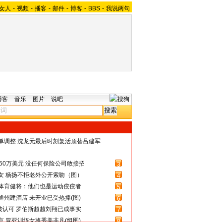
女人
-
视频
-
播客
-
邮件
-
博客
-
BBS
-
我说两句
博客
音乐
图片
说吧
名单调整 沈龙元最后时刻复活顶替吕建军
50万美元 没任何保险公司敢接招
3
女 杨扬不拒老外公开索吻（图）
4
体育健将：他们也是运动佼佼者
5
州建酒店 未开业已受热捧(图)
6
被认可 罗伯斯超越刘翔已成事实
7
 冒死训练女将秀美非凡(组图)
8