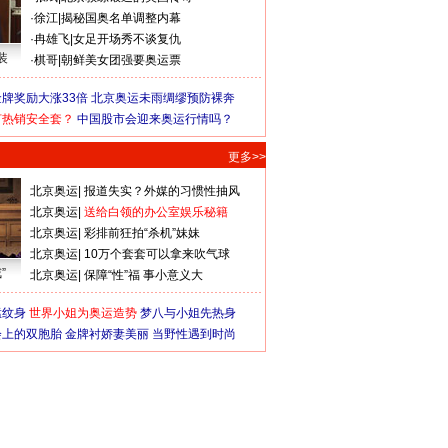
·
徐江
|
揭秘国奥名单调整内幕
·
冉雄飞
|
女足开场秀不谈复仇
装
·
棋哥
|
朝鲜美女团强要奥运票
牌奖励大涨33倍
北京奥运未雨绸缪预防裸奔
何热销安全套？
中国股市会迎来奥运行情吗？
更多>>
北京奥运
|
报道失实？外媒的习惯性抽风
北京奥运
|
送给白领的办公室娱乐秘籍
北京奥运
|
彩排前狂拍“杀机”妹妹
北京奥运
|
10万个套套可以拿来吹气球
”
北京奥运
|
保障“性”福 事小意义大
猛纹身
世界小姐为奥运造势
梦八与小姐先热身
会上的双胞胎
金牌衬娇妻美丽
当野性遇到时尚