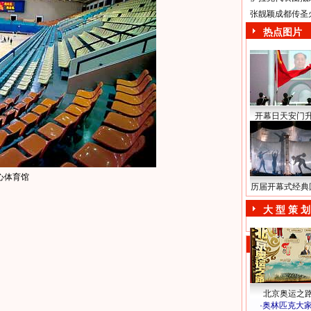
张靓颖成都传圣
热点图片
开幕日天安门
心体育馆
历届开幕式经典
大 型 策 划
北京奥运之
·
奥林匹克大