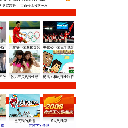
火振臂高呼 北京市传递线路公布
升旗
小董进中国奥运首球
开幕式中国旗手风采
回放
沙排宝贝热辣性感
游戏：和刘翔比跨栏
路
点亮我的奥运
圣火到我家
家庭
·
五环下的遗憾