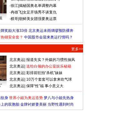
·
徐江
|
揭秘国奥名单调整内幕
·
冉雄飞
|
女足开场秀不谈复仇
装
·
棋哥
|
朝鲜美女团强要奥运票
牌奖励大涨33倍
北京奥运未雨绸缪预防裸奔
何热销安全套？
中国股市会迎来奥运行情吗？
更多>>
北京奥运
|
报道失实？外媒的习惯性抽风
北京奥运
|
送给白领的办公室娱乐秘籍
北京奥运
|
彩排前狂拍“杀机”妹妹
北京奥运
|
10万个套套可以拿来吹气球
”
北京奥运
|
保障“性”福 事小意义大
猛纹身
世界小姐为奥运造势
梦八与小姐先热身
会上的双胞胎
金牌衬娇妻美丽
当野性遇到时尚