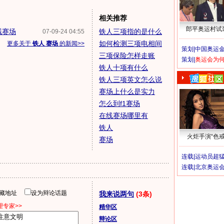
相关推荐
郎平奥运村试
溅赛场
铁人三项指的是什么
07-09-24 04:55
如何检测三项电相间
更多关于
铁人 赛场
的新闻>>
策划|
中国奥运金
三项保险怎样走账
策划|
奥运会为
铁人十项有什么
铁人三项英文怎么说
赛场上什么是实力
怎么到f1赛场
在线赛场哪里有
铁人
火炬手演“色戒
赛场
连载|
运动员超
连载|
北京奥运
隐藏地址
设为辩论话题
我来说两句
(3条)
专家>>
精华区
辩论区