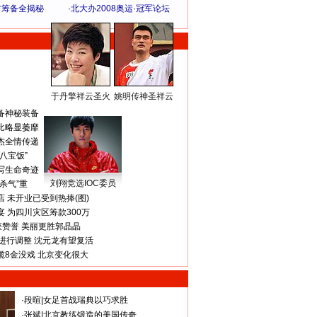
方筹备全揭秘
·
北大办2008奥运·冠军论坛
于丹擎祥云圣火
姚明传神圣祥云
体 育 热 点
备神秘装备
比略显萎靡
杰全情传递
八宝饭”
写生命奇迹
刘翔竞选IOC委员
杀气”重
 未开业已受到热捧(图)
 为四川灾区筹款300万
获赞誉 美丽更胜郭晶晶
进行调整 沈元龙有望复活
揽8金没戏 北京变化很大
·
段暄
|
女足首战瑞典以巧求胜
·
张斌
|
北京教练锻造的美国传奇