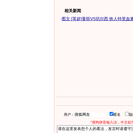
相关新闻
·
图文:[英超]曼联VS切尔西 铁人特里血
用户：
匿名
*搜狗拼音输入法，中文处理