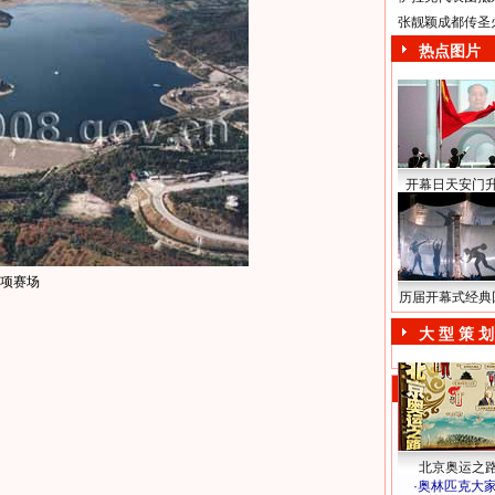
张靓颖成都传圣
热点图片
开幕日天安门
项赛场
历届开幕式经典
大 型 策 划
北京奥运之
·
奥林匹克大