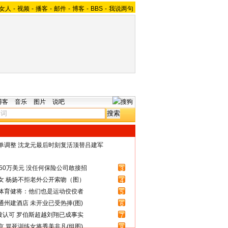
女人
-
视频
-
播客
-
邮件
-
博客
-
BBS
-
我说两句
博客
音乐
图片
说吧
名单调整 沈龙元最后时刻复活顶替吕建军
50万美元 没任何保险公司敢接招
3
女 杨扬不拒老外公开索吻（图）
4
体育健将：他们也是运动佼佼者
5
州建酒店 未开业已受热捧(图)
6
被认可 罗伯斯超越刘翔已成事实
7
 冒死训练女将秀美非凡(组图)
8