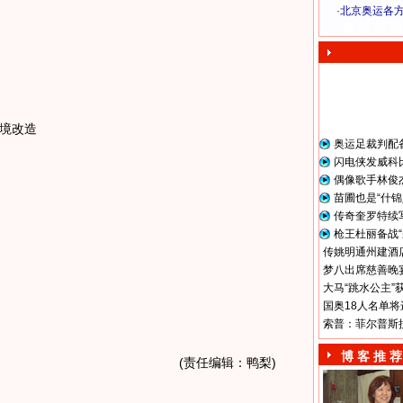
·
北京奥运各
奥 运 视 频
境改造
奥运足裁判配
闪电侠发威科
偶像歌手林俊
苗圃也是“什锦
传奇奎罗特续
枪王杜丽备战“
传姚明通州建酒店
梦八出席慈善晚宴
大马“跳水公主”
国奥18人名单将
索普：菲尔普斯
博 客 推 荐
(责任编辑：鸭梨)