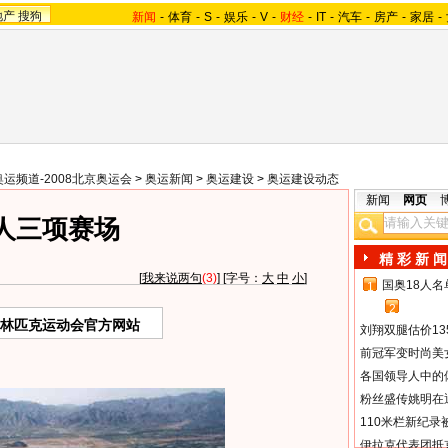
地产
搜狗
新闻
-
体育
-
S
-
娱乐
-
V
-
财经
-
IT
-
汽车
-
房产
-
家居
-
奥运频道-2008北京奥运会
>
奥运新闻
>
奥运建设
>
奥运建设动态
新闻
网页
人三项赛场
精 彩 新 闻
[
我来说两句
(3)
] [字号：
大
中
小
]
国奥18人
1
2
奥林匹克运动会官方网站
刘翔双腿估价13
前冠军变时尚美
各国领导人中的
粉丝盛传姚明在通
110米栏新纪录
伊拉克代表团抵京