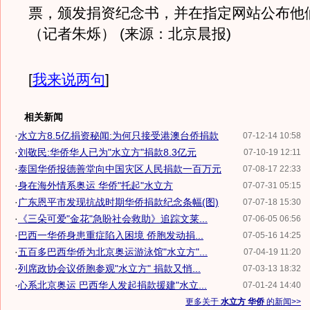
票，颁发捐资纪念书，并在指定网站公布他
（记者朱烁） (来源：北京晨报)
[
我来说两句
]
相关新闻
·
水立方8.5亿捐资秘闻:为何只接受港澳台侨捐款
07-12-14 10:58
·
刘敬民:华侨华人已为"水立方"捐款8.3亿元
07-10-19 12:11
·
泰国华侨报德善堂向中国灾区人民捐款一百万元
07-08-17 22:33
·
身在海外情系奥运 华侨"托起"水立方
07-07-31 05:15
·
广东恩平市发现抗战时期华侨捐款纪念条幅(图)
07-07-18 15:30
·
《三朵可爱"金花"急盼社会救助》追踪文莱...
07-06-05 06:56
·
巴西一华侨身患重症陷入困境 侨胞发动捐...
07-05-16 14:25
·
五百多巴西华侨为北京奥运游泳馆"水立方"...
07-04-19 11:20
·
列席政协会议侨胞参观"水立方" 捐款又悄...
07-03-13 18:32
·
心系北京奥运 巴西华人发起捐款援建"水立...
07-01-24 14:40
更多关于
水立方 华侨
的新闻>>