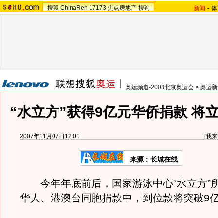
搜狐
ChinaRen
17173
焦点房地产
搜狗
新闻
-
体
奥运频道-2008北京奥运会
>
奥运新
“水立方”获得9亿元华侨捐款 将
2007年11月07日12:01
[
我来
来源：长城在线
今年年底前后，国家游泳中心“水立方”
华人、港澳台同胞捐款中，到位款将突破9