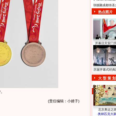
张靓颖成都传圣
热点图片
开幕日天安门
历届开幕式经典
大 型 策 划
带。
(责任编辑：小婧子)
北京奥运之
·
奥林匹克大