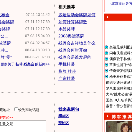
·
北京奥运各
相关推荐
奥 运 视 频
发布会
多哈运动会奖牌如何
07-11-13 11:42
奥会奖牌
如何计算奖牌数
07-11-12 17:39
会奖牌
水晶奖牌
07-11-12 17:39
...
2008奥运奖牌
07-08-15 04:09
万枚奖牌
残奥会吉祥物是什么
07-04-02 04:57
奥运足裁判配
...
残奥会何时开始
06-04-18 09:10
闪电侠发威科
牌"零"
残奥会是谁发起的
06-03-21 07:08
偶像歌手林俊
手机挂带
更多关于
挂带 残奥会
的新闻>>
苗圃也是“什锦
传奇奎罗特续
胸牌 挂带
枪王杜丽备战“
广东挂带
传姚明通州建酒店
梦八出席慈善晚宴
大马“跳水公主”
国奥18人名单将
索普：菲尔普斯
我来说两句
隐藏地址
设为辩论话题
精华区
博 客 推 荐
专家>>
辩论区