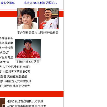
方筹备全揭秘
·
北大办2008奥运·冠军论坛
于丹擎祥云圣火
姚明传神圣祥云
体 育 热 点
备神秘装备
比略显萎靡
杰全情传递
八宝饭”
写生命奇迹
刘翔竞选IOC委员
杀气”重
 未开业已受到热捧(图)
 为四川灾区筹款300万
获赞誉 美丽更胜郭晶晶
进行调整 沈元龙有望复活
揽8金没戏 北京变化很大
·
段暄
|
女足首战瑞典以巧求胜
·
张斌
|
北京教练锻造的美国传奇