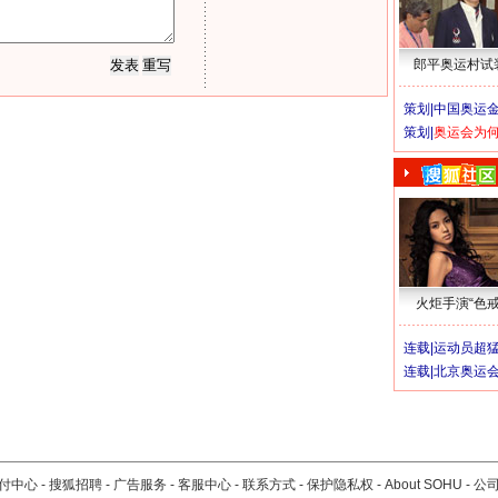
郎平奥运村试
策划|
中国奥运金
策划|
奥运会为
火炬手演“色戒
连载|
运动员超
连载|
北京奥运
付中心
-
搜狐招聘
-
广告服务
-
客服中心
-
联系方式
-
保护隐私权
-
About SOHU
-
公