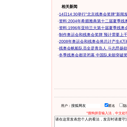
相关新闻
·
14日14:30举行"北京残奥会奖牌"新闻
·
资料:2004年希腊雅典第十二届夏季残
·
资料:1996年亚特兰大第十届夏季残奥
·
制作奥运会和残奥会奖牌 预计需要上千公
·
2008年奥运会和残奥会将总计产生4
·
残奥会帆船队员全是青岛人 斗志昂扬欲冲
·
冬季残奥会都灵闭幕 中国队未能突破奖
用户：
匿名
*搜狗拼音输入法，中文处理