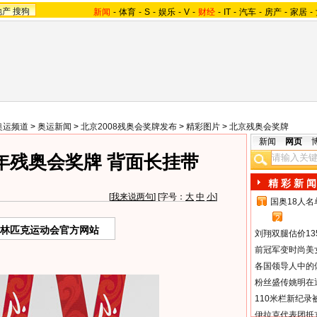
地产
搜狗
新闻
-
体育
-
S
-
娱乐
-
V
-
财经
-
IT
-
汽车
-
房产
-
家居
-
奥运频道
>
奥运新闻
>
北京2008残奥会奖牌发布
>
精彩图片
>
北京残奥会奖牌
新闻
网页
8年残奥会奖牌 背面长挂带
精 彩 新 闻
[
我来说两句
] [字号：
大
中
小
]
国奥18人
1
2
奥林匹克运动会官方网站
刘翔双腿估价13
前冠军变时尚美
各国领导人中的
粉丝盛传姚明在通
110米栏新纪录
伊拉克代表团抵京