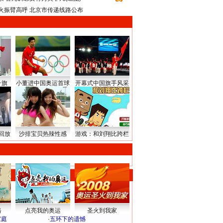
火振臂高呼 北京市传递线路公布
升旗
小董进中国奥运首球
开幕式中国旗手风采
回放
沙排宝贝热辣性感
游戏：和刘翔比跨栏
路
点亮我的奥运
圣火到我家
家庭
·
五环下的遗憾