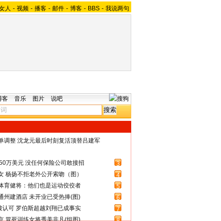
女人
-
视频
-
播客
-
邮件
-
博客
-
BBS
-
我说两句
博客
音乐
图片
说吧
名单调整 沈龙元最后时刻复活顶替吕建军
50万美元 没任何保险公司敢接招
3
女 杨扬不拒老外公开索吻（图）
4
体育健将：他们也是运动佼佼者
5
州建酒店 未开业已受热捧(图)
6
被认可 罗伯斯超越刘翔已成事实
7
 冒死训练女将秀美非凡(组图)
8