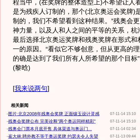
程当中，(在奖牌的整体造型上)不希望让人
是为残疾人订制的，那个(北京奥运会奖牌)
制的，我们不希望看到这种结果。”残奥会
神力量，以及人和人之间的平等的关系，杭
最后选择北京奥运奖牌和残奥奖牌在形式和
一的原因。“看似它不够创意，但从更高的
的确是达到了我们所有人所希望的那个目标
(黎晗)
[
我来说两句
]
相关新闻
·
图片:北京2008年残奥会奖牌 正面镶玉设计灵感
07-11-14 15:10
·
残奥会奖牌公布 完美诠释"两个奥运同样精彩"
07-11-14 15:10
·
残奥会门票本月底开售 具体渠道与奥运门...
07-11-14 02:34
·
崔大林:聘外教不等于奥运奖牌 约瑟夫令人失望
07-11-13 09:44