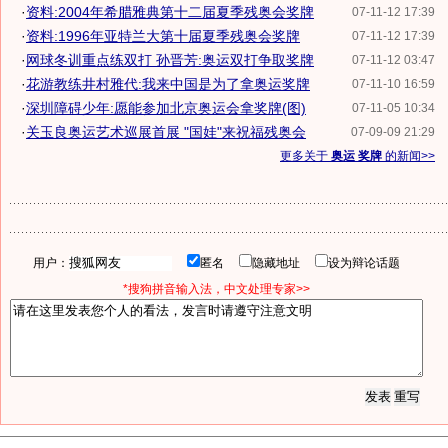
·
资料:2004年希腊雅典第十二届夏季残奥会奖牌
07-11-12 17:39
·
资料:1996年亚特兰大第十届夏季残奥会奖牌
07-11-12 17:39
·
网球冬训重点练双打 孙晋芳:奥运双打争取奖牌
07-11-12 03:47
·
花游教练井村雅代:我来中国是为了拿奥运奖牌
07-11-10 16:59
·
深圳障碍少年:愿能参加北京奥运会拿奖牌(图)
07-11-05 10:34
·
关玉良奥运艺术巡展首展 "国娃"来祝福残奥会
07-09-09 21:29
更多关于
奥运 奖牌
的新闻>>
用户：
匿名
隐藏地址
设为辩论话题
*搜狗拼音输入法，中文处理专家>>