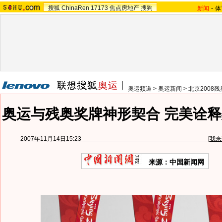
搜狐
ChinaRen
17173
焦点房地产
搜狗
新闻
-
体
奥运频道
>
奥运新闻
>
北京2008
奥运与残奥奖牌神形契合 完美诠释
2007年11月14日15:23
[
我来
来源：中国新闻网