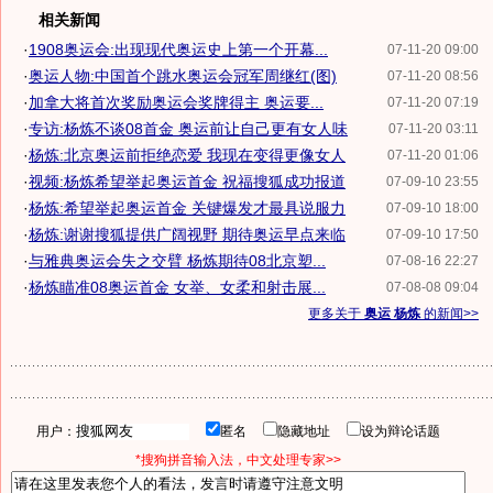
相关新闻
·
1908奥运会:出现现代奥运史上第一个开幕...
07-11-20 09:00
·
奥运人物:中国首个跳水奥运会冠军周继红(图)
07-11-20 08:56
·
加拿大将首次奖励奥运会奖牌得主 奥运要...
07-11-20 07:19
·
专访:杨炼不谈08首金 奥运前让自己更有女人味
07-11-20 03:11
·
杨炼:北京奥运前拒绝恋爱 我现在变得更像女人
07-11-20 01:06
·
视频:杨炼希望举起奥运首金 祝福搜狐成功报道
07-09-10 23:55
·
杨炼:希望举起奥运首金 关键爆发才最具说服力
07-09-10 18:00
·
杨炼:谢谢搜狐提供广阔视野 期待奥运早点来临
07-09-10 17:50
·
与雅典奥运会失之交臂 杨炼期待08北京塑...
07-08-16 22:27
·
杨炼瞄准08奥运首金 女举、女柔和射击展...
07-08-08 09:04
更多关于
奥运 杨炼
的新闻>>
用户：
匿名
隐藏地址
设为辩论话题
*搜狗拼音输入法，中文处理专家>>