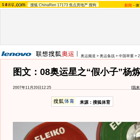
搜狐
ChinaRen
17173
焦点房地产
搜狗
新闻
-
体
奥运频道
>
奥运备战
>
中国举重
>
图文：08奥运星之“假小子”杨炼
2007年11月20日12:25
[
我来
来源：搜狐体育