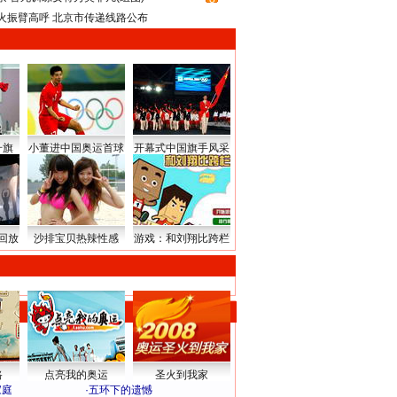
火振臂高呼 北京市传递线路公布
升旗
小董进中国奥运首球
开幕式中国旗手风采
回放
沙排宝贝热辣性感
游戏：和刘翔比跨栏
路
点亮我的奥运
圣火到我家
家庭
·
五环下的遗憾