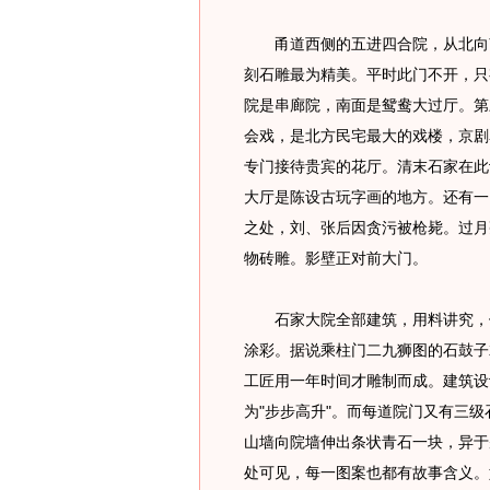
甬道西侧的五进四合院，从北向南
刻石雕最为精美。平时此门不开，只
院是串廊院，南面是鸳鸯大过厅。第
会戏，是北方民宅最大的戏楼，京剧
专门接待贵宾的花厅。清末石家在此
大厅是陈设古玩字画的地方。还有一
之处，刘、张后因贪污被枪毙。过月
物砖雕。影壁正对前大门。
石家大院全部建筑，用料讲究，做
涂彩。据说乘柱门二九狮图的石鼓子
工匠用一年时间才雕制而成。建筑设
为"步步高升"。而每道院门又有三级
山墙向院墙伸出条状青石一块，异于
处可见，每一图案也都有故事含义。如