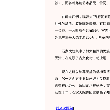
戟）。而各种雕刻艺术品无一雷同。
在甬道西侧，现辟为"石府复原陈
礼佛的场所。装饰陈设豪华。有四扇
一朵花、一片叶就合6两白银。室内
外地炉里每天烧木炭200斤，向室内
石家大院集中了博大精深的民族文
天津，在光顾了古文化街，劝业场、
现在之所以称尊美堂为杨柳青博物
西；另一方面更主要是已辟为反腐教
善曾在此办公，后因贪污被枪决，震
活数十年，石家大院也因此提高了知
[
我来说两句
]