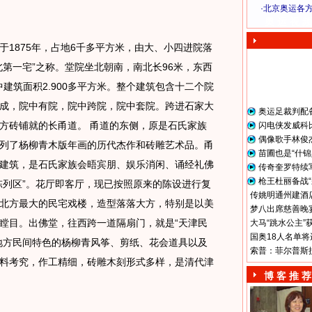
·
北京奥运各
奥 运 视 频
875年，占地6千多平方米，由大、小四进院落
北第一宅”之称。堂院坐北朝南，南北长96米，东西
中建筑面积2.900多平方米。整个建筑包含十二个院
成，院中有院，院中跨院，院中套院。跨进石家大
奥运足裁判配
方砖铺就的长甬道。 甬道的东侧，原是石氏家族
闪电侠发威科
偶像歌手林俊
列了杨柳青木版年画的历代杰作和砖雕艺术品。甬
苗圃也是“什锦
建筑，是石氏家族会晤宾朋、娱乐消闲、诵经礼佛
传奇奎罗特续
枪王杜丽备战“
陈列区”。花厅即客厅，现已按照原来的陈设进行复
传姚明通州建酒店
北方最大的民宅戏楼，造型落落大方，特别是以美
梦八出席慈善晚宴
瞠目。出佛堂，往西跨一道隔扇门，就是“天津民
大马“跳水公主”
国奥18人名单将
地方民间特色的杨柳青风筝、剪纸、花会道具以及
索普：菲尔普斯
料考究，作工精细，砖雕木刻形式多样，是清代津
博 客 推 荐