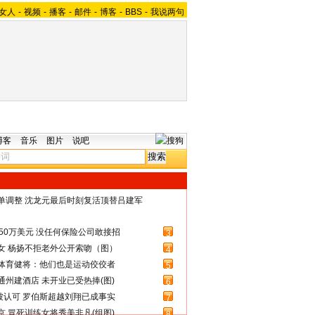
女人
-
视频
-
播客
-
邮件
-
博客
-
BBS
-
我说两句
博客
音乐
图片
说吧
名单调整 沈龙元最后时刻复活顶替吕建军
50万美元 没任何保险公司敢接招
3
女 杨扬不拒老外公开索吻（图）
4
体育健将：他们也是运动佼佼者
5
州建酒店 未开业已受热捧(图)
6
被认可 罗伯斯超越刘翔已成事实
7
 冒死训练女将秀美非凡(组图)
8