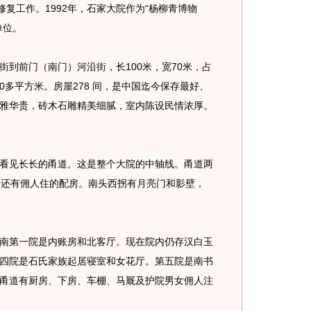
修复工作。1992年，石家大院作为“杨柳青博物
单位。
前门（南门）河沿街，长100米，宽70米，占
00多平方米。房屋278 间，是中国迄今保存最好、
雅华贵，砖木石雕精美细腻，室内陈设民情浓厚。
见长长的甬道。这是整个大院的中轴线。甬道两
周还有佣人住的配房。南头西拐有月亮门和影壁，
第一院是内账房和北客厅。现在院内仍存汉白玉
四院是石氏家族起居寝室和女花厅。第五院是南书
甬道有厨房、下房、车棚、马厩及护院男女佣人注