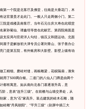
第一个院是北客厅及佛堂，往南是大垂花门，木
有达官显贵才走此门。一般人只走两侧小门。第二
三院是戏楼及南客厅。当年石元仕庆大寿在此唱堂
名家孙菊仙、谭鑫培等曾在此献艺。第四院南面是
设支应局与官府洋人勾结，镇压义和团运动。北面
间屋子是解放初大津专员公署刘青山、张子善办公
亮门是第五院，有外账房和大影壁。影壁上镶有动
工精细。磨砖对缝，画栋雕梁，花棂隔扇，漆朱
就用了500两白银。二道门的八仙人门蹲是由两个
计都有寓意。如从南向北各门基逐渐升高，意
石阶，意表"连升三级"。在前檐与山墙交界处，从
别家，意为"石"家高升。装点建筑的砖木石雕，随
砖雕"丹凤朝阳"、"平升三级"（刻屏中插三大