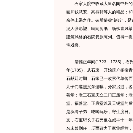
石家大院中收藏大量名闻中外的杨
画师钱慧安、高桐轩等人的精品；和
余件上乘之作。砖雕俗称“刻砖”，
泥人张彩塑、民间剪纸、杨柳青风筝
建筑风格的石院复原陈列。值得一提
宅戏楼。
清雍正年间(1723—1735)，
年(1785)，从石衷一开始落户杨
石献廷时期，石家已一改累代单传而人
儿子们遵照父亲遗嘱，分家另过，各
善堂；老三石宝庆立二门正廉堂；老
堂。福善堂、正廉堂以及天锡堂的后
是纨绔子弟，吃喝玩乐，寄生度日。
支，石宝珩长子石元俊在咸丰十一年(
名末曾到任，反而致力于家业经营，使