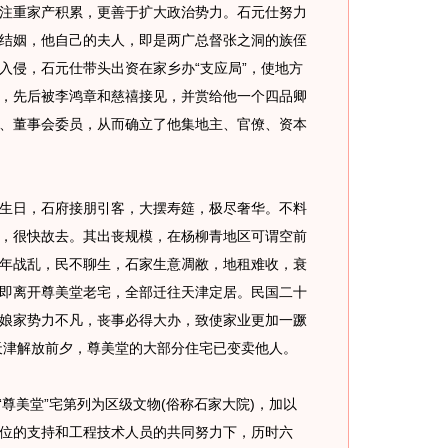
注重家产积累，更善于扩大政治势力。石元仕努力
结姻，他自己的夫人，即是两广总督张之洞的族侄
联军入侵，石元仕带头出资在家乡办“支应局”，使地方
，先后被李鸿章和慈禧接见，并赏给他一个四品卿
、董事会委员，从而确立了他集地主、官僚、资本
岁生日，石府接朋引客，大摆寿筵，极尽奢华。不料
，很快故去。其出丧规模，在杨柳青地区可谓空前
年战乱，民不聊生，石家生意凋敝，地租难收，衰
即离开尊美堂老宅，全部迁往天津定居。民国二十
因其娘家势力不凡，丧事必得大办，致使家业更加一蹶
，天津解放前夕，尊美堂的大部分住宅已变卖他人。
尊美堂”宅第列为区级文物(俗称石家大院)，加以
位的支持和工程技术人员的共同努力下，历时六