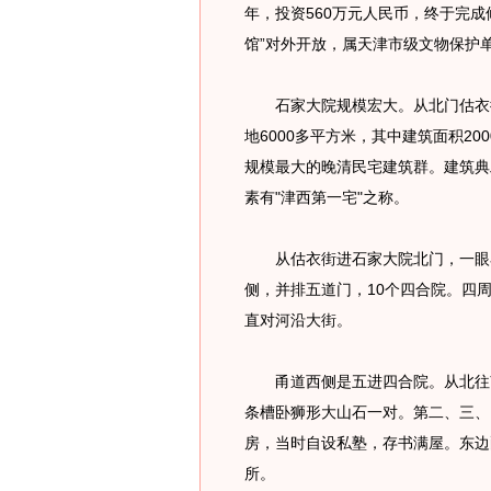
年，投资560万元人民币，终于完成
馆”对外开放，属天津市级文物保护
石家大院规模宏大。从北门估衣街到
地6000多平方米，其中建筑面积20
规模最大的晚清民宅建筑群。建筑典
素有"津西第一宅"之称。
从估衣街进石家大院北门，一眼看
侧，并排五道门，10个四合院。四
直对河沿大街。
甬道西侧是五进四合院。从北往南
条槽卧狮形大山石一对。第二、三、
房，当时自设私塾，存书满屋。东边
所。