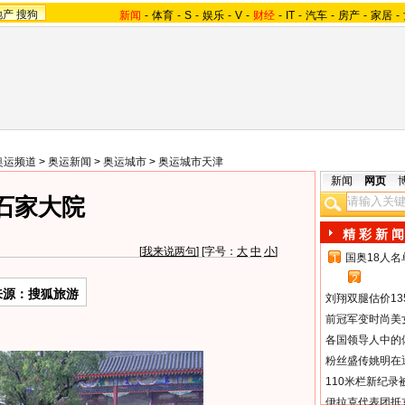
地产
搜狗
新闻
-
体育
-
S
-
娱乐
-
V
-
财经
-
IT
-
汽车
-
房产
-
家居
-
奥运频道
>
奥运新闻
>
奥运城市
>
奥运城市天津
新闻
网页
石家大院
精 彩 新 闻
[
我来说两句
] [字号：
大
中
小
]
国奥18人
1
2
来源：搜狐旅游
刘翔双腿估价13
前冠军变时尚美
各国领导人中的
粉丝盛传姚明在通
110米栏新纪录
伊拉克代表团抵京