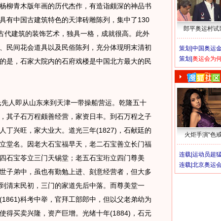
柳青木版年画的历代杰作，有造诣颇深的神品书
具有中国古建筑特色的天津砖雕陈列，集中了130
郎平奥运村试
是古代建筑的装饰艺术，独具一格，成就很高。此外
、民间花会道具以及民俗陈列，充分体现明末清初
策划|
中国奥运金
策划|
奥运会为
的是，石家大院内的石府戏楼是中国北方最大的民
石氏先人即从山东来到天津一带操船营运。乾隆五十
柳青，其子石万程颇善经营，家资日丰。到石万程之子
丁兴旺，家大业大。道光三年(1827)，石献廷的
火炬手演“色戒
立堂名。因老大石宝福早天，老二石宝善立长门福
连载|
运动员超
四石宝苓立三门天锡堂；老五石宝珩立四门尊美
连载|
北京奥运
世子弟中，虽也有勤勉上进、刻意经营者，但大多
到清末民初，三门的家道先后中落。而尊美堂一
1861)科考中举，官拜工部郎中，但以父老弟幼为
得买卖兴隆，资产巨增。光绪十年(1884)，石元