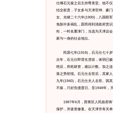
仕继石元俊之后主持尊美堂。他不仅
结交权贵，子女多与天津官绅、豪门
女。光绪二十六年(1900)，八国
免除许多祸乱，因而得到清政府赏识
衔，一时名重津门，当选为天津议会
家与一身的社会地位。
民国七年(1918)，石元仕七十
次年，石元仕即背生溃疽，体弱已极
绝后，所耗财资，难以计数。加之连
落之势初现。石元仕去世后，其家人
九年(1940)，石元仕夫人去世。
不振，只好负债度日。至1948年
1987年6月，西青区人民政府将“
保护，并拔资修复。在天津市有关单