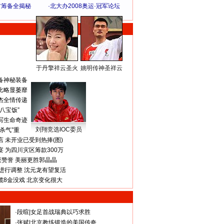
方筹备全揭秘
·
北大办2008奥运·冠军论坛
于丹擎祥云圣火
姚明传神圣祥云
体 育 热 点
备神秘装备
比略显萎靡
杰全情传递
八宝饭”
写生命奇迹
刘翔竞选IOC委员
杀气”重
 未开业已受到热捧(图)
 为四川灾区筹款300万
获赞誉 美丽更胜郭晶晶
进行调整 沈元龙有望复活
揽8金没戏 北京变化很大
·
段暄
|
女足首战瑞典以巧求胜
·
张斌
|
北京教练锻造的美国传奇