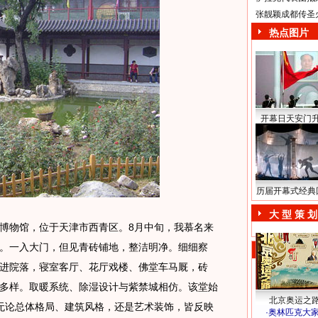
张靓颖成都传圣
热点图片
开幕日天安门
历届开幕式经典
大 型 策 划
物馆，位于天津市西青区。8月中旬，我慕名来
。一入大门，但见青砖铺地，整洁明净。细细察
进院落，寝室客厅、花厅戏楼、佛堂车马厩，砖
多样。取暖系统、除湿设计与紫禁城相仿。该堂始
北京奥运之
米，无论总体格局、建筑风格，还是艺术装饰，皆反映
·
奥林匹克大