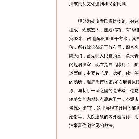
清末民初文化遗韵和民俗民风。
现辟为杨柳青民俗博物馆。始建于1
组成，规模宏大，建造精巧。有“华
宽62米，占地面积6080平方米，其
落，所有院落都是正偏布局，四合套
院大门，首先映入眼帘的是一条大青
的起居寝室，现在是展品陈列区，陈
道西侧，主要有花厅、戏楼、佛堂等
的场所，现辟为博物馆的“石府复原
原。与花厅一墙之隔的是戏楼，这是
轮美奂的内部装点著称于世，令观者
俗陈列馆”了，这里展现了具用浓郁
婚俗等。大院建筑的内外檐装修，用
沽豪富住宅常见的做法。