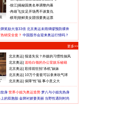
·
徐江
|
揭秘国奥名单调整内幕
·
冉雄飞
|
女足开场秀不谈复仇
装
·
棋哥
|
朝鲜美女团强要奥运票
牌奖励大涨33倍
北京奥运未雨绸缪预防裸奔
何热销安全套？
中国股市会迎来奥运行情吗？
更多>>
北京奥运
|
报道失实？外媒的习惯性抽风
北京奥运
|
送给白领的办公室娱乐秘籍
北京奥运
|
彩排前狂拍“杀机”妹妹
北京奥运
|
10万个套套可以拿来吹气球
”
北京奥运
|
保障“性”福 事小意义大
猛纹身
世界小姐为奥运造势
梦八与小姐先热身
会上的双胞胎
金牌衬娇妻美丽
当野性遇到时尚