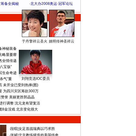
方筹备全揭秘
·
北大办2008奥运·冠军论坛
于丹擎祥云圣火
姚明传神圣祥云
体 育 热 点
备神秘装备
比略显萎靡
杰全情传递
八宝饭”
写生命奇迹
刘翔竞选IOC委员
杀气”重
 未开业已受到热捧(图)
 为四川灾区筹款300万
获赞誉 美丽更胜郭晶晶
进行调整 沈元龙有望复活
揽8金没戏 北京变化很大
·
段暄
|
女足首战瑞典以巧求胜
·
张斌
|
北京教练锻造的美国传奇