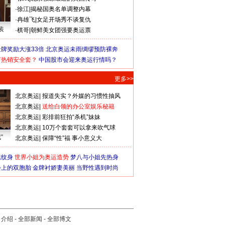
·
徐江
|
揭秘国奥名单调整内幕
·
冉雄飞
|
女足开场秀不谈复仇
装
·
棋哥
|
朝鲜美女团强要奥运票
牌奖励大涨33倍
北京奥运未雨绸缪预防裸奔
何热销安全套？
中国股市会迎来奥运行情吗？
更多>>
北京奥运
|
报道失实？外媒的习惯性抽风
北京奥运
|
送给白领的办公室娱乐秘籍
北京奥运
|
彩排前狂拍“杀机”妹妹
北京奥运
|
10万个套套可以拿来吹气球
”
北京奥运
|
保障“性”福 事小意义大
猛纹身
世界小姐为奥运造势
梦八与小姐先热身
会上的双胞胎
金牌衬娇妻美丽
当野性遇到时尚
司介绍
-
全部新闻
-
全部博文