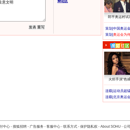
辩论区
郎平奥运村试
策划|
中国奥运金
策划|
奥运会为
火炬手演“色戒
连载|
运动员超
连载|
北京奥运
付中心
-
搜狐招聘
-
广告服务
-
客服中心
-
联系方式
-
保护隐私权
-
About SOHU
-
公