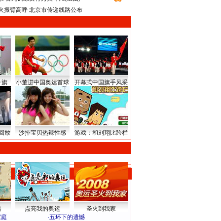
火振臂高呼 北京市传递线路公布
升旗
小董进中国奥运首球
开幕式中国旗手风采
回放
沙排宝贝热辣性感
游戏：和刘翔比跨栏
路
点亮我的奥运
圣火到我家
家庭
·
五环下的遗憾