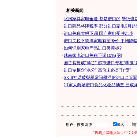
相关新闻
·
此房家具家电全送.都是进口的,壁纸也是进
·
进口商品将降税率 部分进口家电6月起降税
·
进口关税大幅下调 国产家电受冲击小
·
进口关税下调洋家电有望降价 平均降幅
·
如何识别家电产品进口类商标?
·
越南家电进口关税下调10%(图)
·
国货装扮成"洋货" 超市进口专柜"李鬼"多
·
进口专柜含"水分" 高价未必是"洋货"
·
SK-II神话破裂暴露问题洋货进口监管
·
11家大商场进口食品化妆品抽查 三成洋货
用户：
匿名
*搜狗拼音输入法，中文处理