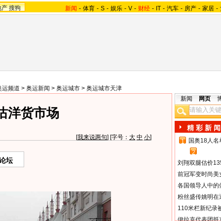
地产
搜狗
新闻
-
体育
-
S
-
娱乐
-
V
-
财经
-
IT
-
汽车
-
房产
-
家居
-
奥运频道
>
奥运新闻
>
奥运城市
>
奥运城市天津
新闻
网页
沽洋货市场
精 彩 新 闻
[
我来说两句
] [字号：
大
中
小
]
国奥18人
1
2
论坛
刘翔双腿估价13
前冠军变时尚美
各国领导人中的
粉丝盛传姚明在通
110米栏新纪录
伊拉克代表团抵京