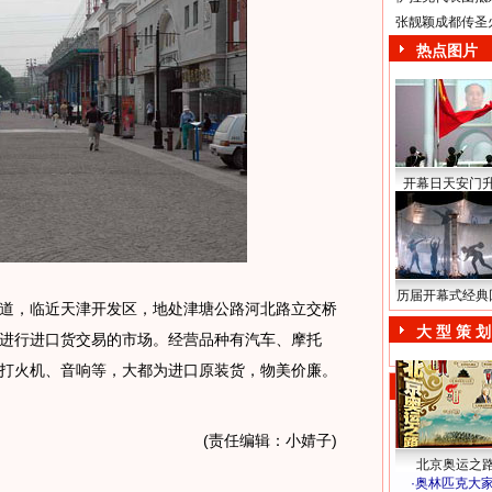
张靓颖成都传圣
热点图片
开幕日天安门
历届开幕式经典
，临近天津开发区，地处津塘公路河北路立交桥
大 型 策 划
进行进口货交易的市场。经营品种有汽车、摩托
打火机、音响等，大都为进口原装货，物美价廉。
(责任编辑：小婧子)
北京奥运之
·
奥林匹克大