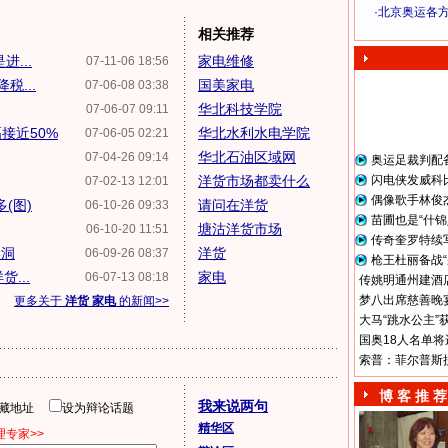
·
北京奥运各
奥 运 视 频
相关推荐
...
家电维修
07-11-06 18:56
...
国美家电
07-06-08 03:38
华北科技学院
07-06-07 09:11
接近50%
华北水利水电学院
07-06-05 02:21
华北石油区域网
07-04-26 09:14
奥运足裁判配
洋货市场都卖什么
闪电侠发威科
07-02-13 12:01
偶像歌手林俊
(图)
请问在洋货
06-10-26 09:33
苗圃也是“什锦
塘沽洋货市场
06-10-20 11:51
传奇奎罗特续
漏洞
洋货
06-09-26 08:37
枪王杜丽备战“
...
家电
06-07-13 08:18
传姚明通州建酒店
梦八出席慈善晚宴
更多关于
洋货 家电
的新闻>>
大马“跳水公主”
国奥18人名单将
索普：菲尔普斯
博 客 推 荐
我来说两句
隐藏地址
设为辩论话题
精华区
专家>>