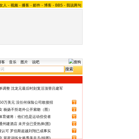
女人
-
视频
-
播客
-
邮件
-
博客
-
BBS
-
我说两句
博客
音乐
图片
说吧
名单调整 沈龙元最后时刻复活顶替吕建军
50万美元 没任何保险公司敢接招
3
女 杨扬不拒老外公开索吻（图）
4
体育健将：他们也是运动佼佼者
5
州建酒店 未开业已受热捧(图)
6
被认可 罗伯斯超越刘翔已成事实
7
 冒死训练女将秀美非凡(组图)
8