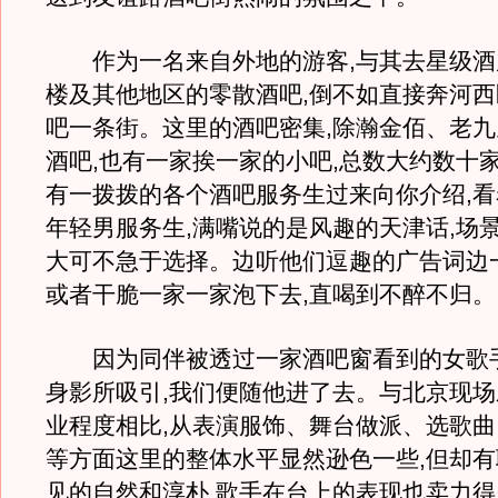
作为一名来自外地的游客,与其去星级酒
楼及其他地区的零散酒吧,倒不如直接奔河
吧一条街。这里的酒吧密集,除瀚金佰、老
酒吧,也有一家挨一家的小吧,总数大约数十家
有一拨拨的各个酒吧服务生过来向你介绍,
年轻男服务生,满嘴说的是风趣的天津话,场景
大可不急于选择。边听他们逗趣的广告词边
或者干脆一家一家泡下去,直喝到不醉不归。
因为同伴被透过一家酒吧窗看到的女歌
身影所吸引,我们便随他进了去。与北京现
业程度相比,从表演服饰、舞台做派、选歌
等方面这里的整体水平显然逊色一些,但却
见的自然和淳朴,歌手在台上的表现也卖力得