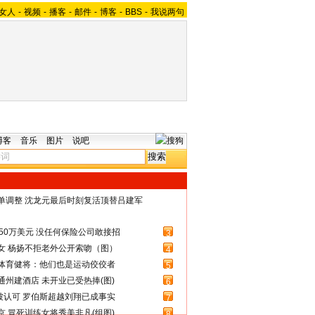
女人
-
视频
-
播客
-
邮件
-
博客
-
BBS
-
我说两句
博客
音乐
图片
说吧
名单调整 沈龙元最后时刻复活顶替吕建军
50万美元 没任何保险公司敢接招
3
女 杨扬不拒老外公开索吻（图）
4
体育健将：他们也是运动佼佼者
5
州建酒店 未开业已受热捧(图)
6
被认可 罗伯斯超越刘翔已成事实
7
 冒死训练女将秀美非凡(组图)
8