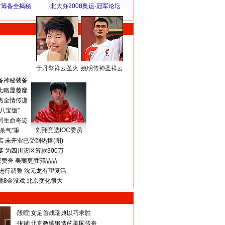
方筹备全揭秘
·
北大办2008奥运·冠军论坛
于丹擎祥云圣火
姚明传神圣祥云
体 育 热 点
备神秘装备
比略显萎靡
杰全情传递
八宝饭”
写生命奇迹
刘翔竞选IOC委员
杀气”重
 未开业已受到热捧(图)
 为四川灾区筹款300万
获赞誉 美丽更胜郭晶晶
进行调整 沈元龙有望复活
揽8金没戏 北京变化很大
·
段暄
|
女足首战瑞典以巧求胜
·
张斌
|
北京教练锻造的美国传奇