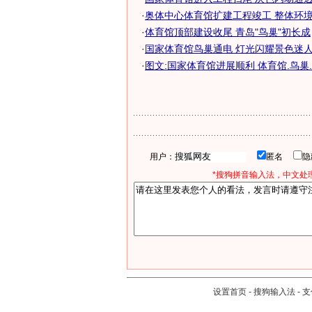
·
奥体中心体育馆扩建工程竣工 整体环境明
·
体育馆顶部建设收尾 青岛"鸟巢"初长成
·
国家体育馆鸟巢通电 灯光闪耀景色迷人
·
图文:国家体育馆进展顺利 体育馆.鸟巢
用户：
匿名
*搜狗拼音输入法，中文处理
设置首页
-
搜狗输入法
-
支