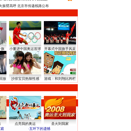
火振臂高呼 北京市传递线路公布
升旗
小董进中国奥运首球
开幕式中国旗手风采
回放
沙排宝贝热辣性感
游戏：和刘翔比跨栏
路
点亮我的奥运
圣火到我家
家庭
·
五环下的遗憾