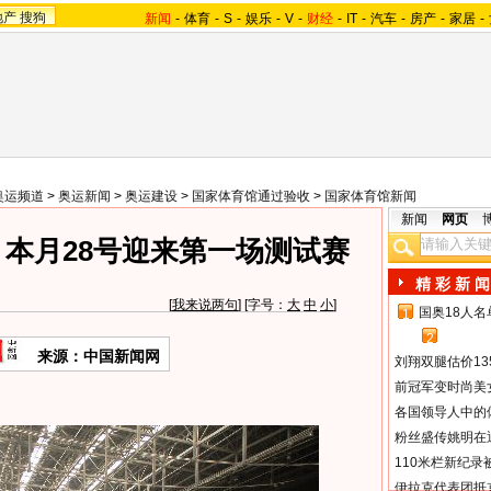
地产
搜狗
新闻
-
体育
-
S
-
娱乐
-
V
-
财经
-
IT
-
汽车
-
房产
-
家居
-
奥运频道
>
奥运新闻
>
奥运建设
>
国家体育馆通过验收
>
国家体育馆新闻
新闻
网页
 本月28号迎来第一场测试赛
精 彩 新 闻
[
我来说两句
] [字号：
大
中
小
]
国奥18人
1
2
来源：中国新闻网
刘翔双腿估价13
前冠军变时尚美
各国领导人中的
粉丝盛传姚明在通
110米栏新纪录
伊拉克代表团抵京