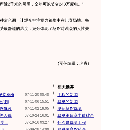
近2千米的照明，全年可以节省243万度电。”
灰色调，让观众把注意力都集中在比赛场地。每
受最舒适的温度，充分体现了场馆对观众的人性关
(责任编辑：老肖)
相关推荐
安装座椅
工程的新闻
07-11-20 08:48
(图)
鸟巢的新闻
07-11-06 15:51
收阶段
奥运场馆鸟巢
07-11-02 19:05
"等入选
鸟巢承建商申请破产
07-10-24 16:01
...
什么是鸟巢工程
07-10-16 03:27
...
鸟巢体育馆简介
07-09-28 14:00