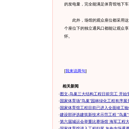
的发电量，完全能满足体育馆地下车库
此外，场馆的观众座位都采用这种
个座位下的独立通风口都能让观众享
怀。
[
我来说两句
]
相关新闻
·
图文-鸟巢三大结构工程日前完工 开始
·
国家体育场"鸟巢"园林绿化工程有序展开
·
国家体育馆工程目前已进入全面竣工验
·
建设部评选建筑新技术示范工程 "鸟巢
·
第六届城运会举重比赛场馆 海军工程大学
·
国家体育馆进入工程扫尾 灰色内场通透明