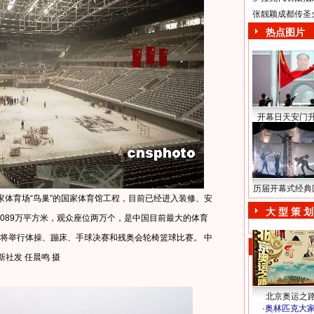
张靓颖成都传圣
热点图片
开幕日天安门
历届开幕式经典
家体育场“鸟巢”的国家体育馆工程，目前已经进入装修、安
大 型 策 划
.089万平方米，观众座位两万个，是中国目前最大的体育
里将举行体操、蹦床、手球决赛和残奥会轮椅篮球比赛。 中
新社发 任晨鸣 摄
北京奥运之
·
奥林匹克大