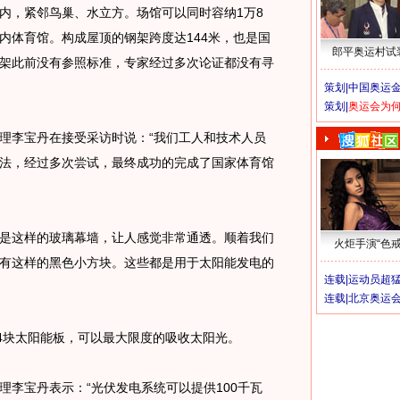
，紧邻鸟巢、水立方。场馆可以同时容纳1万8
内体育馆。构成屋顶的钢架跨度达144米，也是国
郎平奥运村试
架此前没有参照标准，专家经过多次论证都没有寻
策划|
中国奥运金
策划|
奥运会为
李宝丹在接受采访时说：“我们工人和技术人员
法，经过多次尝试，最终成功的完成了国家体育馆
这样的玻璃幕墙，让人感觉非常通透。顺着我们
火炬手演“色戒
有这样的黑色小方块。这些都是用于太阳能发电的
连载|
运动员超
连载|
北京奥运
4块太阳能板，可以最大限度的吸收太阳光。
宝丹表示：“光伏发电系统可以提供100千瓦