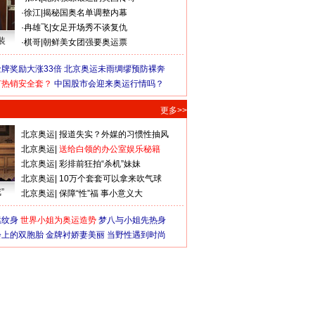
·
徐江
|
揭秘国奥名单调整内幕
·
冉雄飞
|
女足开场秀不谈复仇
装
·
棋哥
|
朝鲜美女团强要奥运票
牌奖励大涨33倍
北京奥运未雨绸缪预防裸奔
何热销安全套？
中国股市会迎来奥运行情吗？
更多>>
北京奥运
|
报道失实？外媒的习惯性抽风
北京奥运
|
送给白领的办公室娱乐秘籍
北京奥运
|
彩排前狂拍“杀机”妹妹
北京奥运
|
10万个套套可以拿来吹气球
”
北京奥运
|
保障“性”福 事小意义大
猛纹身
世界小姐为奥运造势
梦八与小姐先热身
会上的双胞胎
金牌衬娇妻美丽
当野性遇到时尚