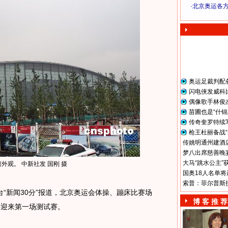
·
北京奥运各
奥 运 视 频
奥运足裁判配
闪电侠发威科
偶像歌手林俊
苗圃也是“什锦
传奇奎罗特续
枪王杜丽备战“
传姚明通州建酒店
梦八出席慈善晚宴
大马“跳水公主”
外观。 中新社发 国刚 摄
国奥18人名单将
索普：菲尔普斯
“新闻30分”报道，北京奥运会体操、蹦床比赛场
博 客 推 荐
将迎来第一场测试赛。