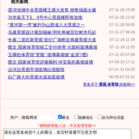
相关新闻
·
星河绿洲中央景观楼王盛大发售 销售场面火爆
07-11-28 15:00
·
兴华嘉天下5、9号中心景观楼即将加推
07-11-28 13:42
·
"黄河第一湾"被列为山西省八大景观之一
07-11-28 09:55
·
鸟巢景观设计规划揭秘:明年将被茁壮树木托起
07-11-27 08:49
·
长春二道区新景观:世纪广场附近将建景观大道
07-11-26 11:39
·
图文:国家体育馆竣工交付使用 大面积玻璃幕墙
07-11-26 11:05
·
五棵松体育馆"变脸" 玻璃幕墙镶"金浪"(图)
07-11-20 07:00
·
图文:国家体育馆进展顺利 待安装的幕墙玻璃
07-03-20 17:11
·
运河边景观亭顶玻璃出现裂痕
07-01-31 04:20
·
白广路大街景观水道加盖玻璃
06-05-01 01:41
更多关于
景观 体育馆
的新闻>>
用户：
匿名
隐藏地址
设为辩论话题
*搜狗拼音输入法，中文处理专家>>