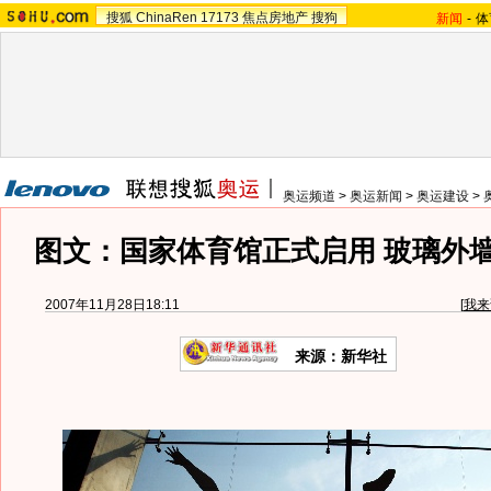
搜狐
ChinaRen
17173
焦点房地产
搜狗
新闻
-
体
奥运频道
>
奥运新闻
>
奥运建设
>
图文：国家体育馆正式启用 玻璃外
2007年11月28日18:11
[
我来
来源：新华社