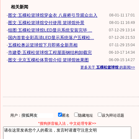
相关新闻
·
图文:五棵松篮球馆穿金衣 八座桥引导观众出入
08-01-11 17:01
·
图文:五棵松篮球馆交付使用 篮球馆外景
08-01-11 16:49
·
组图:五棵松篮球馆LED显示系统安装完毕 ...
07-12-29 13:14
·
国内首套全彩高清LED显示系统落户五棵松...
07-12-26 21:53
·
五棵松奥运篮球馆下月即将全新亮相
07-11-29 15:04
·
市建委:五棵松篮球馆工程屋面钢结构卸载完
06-10-17 14:34
·
图文:北京五棵松体育馆介绍 篮球馆效果图
06-09-15 14:27
更多关于
五棵松篮球馆
的新闻>>
用户：
匿名
隐藏地址
设为辩论话题
*搜狗拼音输入法，中文处理专家>>