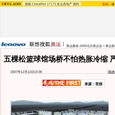
搜狐
ChinaRen
17173
焦点房地产
搜狗
新闻
-
体
奥运频道-2008北京奥运会
>
奥运新
五棵松篮球馆场桥不怕热胀冷缩 
2007年12月12日14:36
[
我来
来源：竞报