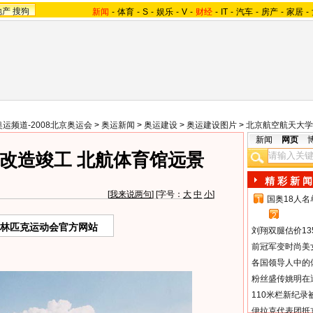
地产
搜狗
新闻
-
体育
-
S
-
娱乐
-
V
-
财经
-
IT
-
汽车
-
房产
-
家居
-
奥运频道-2008北京奥运会
>
奥运新闻
>
奥运建设
>
奥运建设图片
>
北京航空航天大学
新闻
网页
改造竣工 北航体育馆远景
精 彩 新 闻
[
我来说两句
] [字号：
大
中
小
]
国奥18人
1
2
奥林匹克运动会官方网站
刘翔双腿估价13
前冠军变时尚美
各国领导人中的
粉丝盛传姚明在通
110米栏新纪录
伊拉克代表团抵京