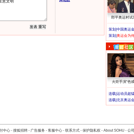
辩论区
郎平奥运村试
策划|
中国奥运金
策划|
奥运会为
火炬手演“色戒
连载|
运动员超
连载|
北京奥运
付中心
-
搜狐招聘
-
广告服务
-
客服中心
-
联系方式
-
保护隐私权
-
About SOHU
-
公