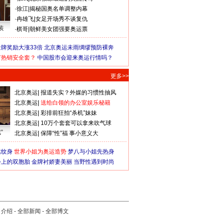
·
徐江
|
揭秘国奥名单调整内幕
·
冉雄飞
|
女足开场秀不谈复仇
装
·
棋哥
|
朝鲜美女团强要奥运票
牌奖励大涨33倍
北京奥运未雨绸缪预防裸奔
何热销安全套？
中国股市会迎来奥运行情吗？
更多>>
北京奥运
|
报道失实？外媒的习惯性抽风
北京奥运
|
送给白领的办公室娱乐秘籍
北京奥运
|
彩排前狂拍“杀机”妹妹
北京奥运
|
10万个套套可以拿来吹气球
”
北京奥运
|
保障“性”福 事小意义大
猛纹身
世界小姐为奥运造势
梦八与小姐先热身
会上的双胞胎
金牌衬娇妻美丽
当野性遇到时尚
司介绍
-
全部新闻
-
全部博文