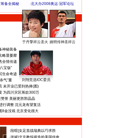
方筹备全揭秘
·
北大办2008奥运·冠军论坛
于丹擎祥云圣火
姚明传神圣祥云
体 育 热 点
备神秘装备
比略显萎靡
杰全情传递
八宝饭”
写生命奇迹
刘翔竞选IOC委员
杀气”重
 未开业已受到热捧(图)
 为四川灾区筹款300万
获赞誉 美丽更胜郭晶晶
进行调整 沈元龙有望复活
揽8金没戏 北京变化很大
·
段暄
|
女足首战瑞典以巧求胜
·
张斌
|
北京教练锻造的美国传奇