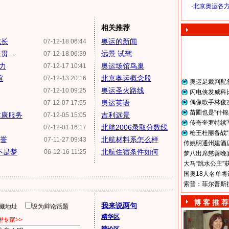
·
北京奥运各
奥 运 视 频
相关推荐
成长
奥运的新闻
07-12-18 06:44
...
远景 试驾
07-12-18 06:39
力
奥运场馆鸟巢
07-12-17 10:41
馆
北京奥运概念股
07-12-13 20:16
奥运足裁判配
奥运圣火路线
07-12-10 09:25
闪电侠发威科
奥运英语
偶像歌手林俊
07-12-07 17:55
苗圃也是“什锦
健康服务
吉利远景
07-12-05 15:05
传奇奎罗特续
北航2006录取分数线
07-12-01 16:17
枪王杜丽备战“
美誉
北航材料系怎么样
07-11-27 09:43
传姚明通州建酒店
不是梦
北航住宿条件如何
06-12-16 11:25
梦八出席慈善晚宴
大马“跳水公主”
国奥18人名单将
索普：菲尔普斯
博 客 推 荐
我来说两句
隐藏地址
设为辩论话题
精华区
专家>>