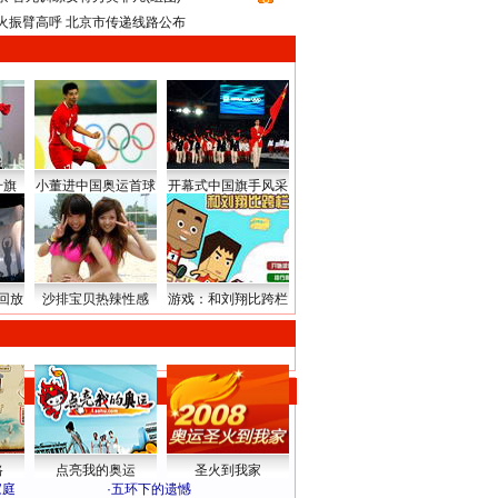
火振臂高呼 北京市传递线路公布
升旗
小董进中国奥运首球
开幕式中国旗手风采
回放
沙排宝贝热辣性感
游戏：和刘翔比跨栏
路
点亮我的奥运
圣火到我家
家庭
·
五环下的遗憾