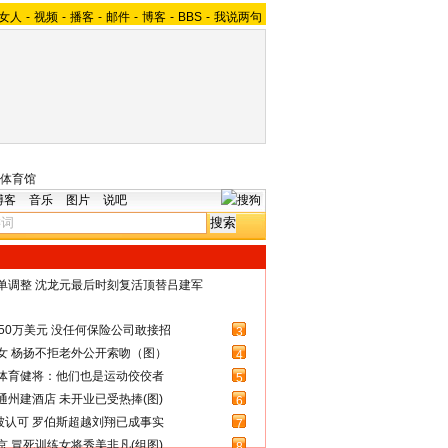
女人
-
视频
-
播客
-
邮件
-
博客
-
BBS
-
我说两句
体育馆
博客
音乐
图片
说吧
名单调整 沈龙元最后时刻复活顶替吕建军
50万美元 没任何保险公司敢接招
3
女 杨扬不拒老外公开索吻（图）
4
体育健将：他们也是运动佼佼者
5
州建酒店 未开业已受热捧(图)
6
被认可 罗伯斯超越刘翔已成事实
7
 冒死训练女将秀美非凡(组图)
8