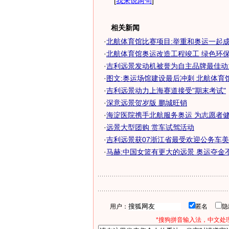
[
我来说两句
]
相关新闻
·
北航体育馆比赛项目:举重和奥运一起
·
北航体育馆奥运改造工程竣工 绿色环保贯
·
吉利远景发动机被誉为自主品牌最佳动
·
图文:奥运场馆建设最后冲刺 北航体育
·
吉利远景动力上海赛道接受"期末考试"
·
深意远景贺岁版 鹏城旺销
·
海淀医院携手北航服务奥运 为志愿者
·
远景大型团购 赏车试驾活动
·
吉利远景获07浙江省最受欢迎公务车
·
马赫:中国女篮有更大的远景 奥运夺金
用户：
匿名
*搜狗拼音输入法，中文处理