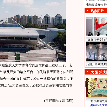
张靓颖成都传圣
热点图片
开幕日天安门
历届开幕式经典
京航空航天大学体育馆奥运改扩建工程竣工了。该
外墙及巨大的架空平台，似飞碟从天而降；内部通
大 型 策 划
结合中国的设计规范，经过一番精心的改造后，不
文奥运”三大奥运理念，还把满足奥运实用功能与赛
(责任编辑：高鸿程)
北京奥运之
·
奥林匹克大