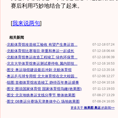
赛后利用巧妙地结合了起来。
[
我来说两句
]
相关新闻
·
北航体育馆改造竣工验收 有望产生奥运首...
07-12-18 07:24
·
北航体育馆比赛项目:举重和奥运一起成长
07-12-18 06:44
·
北航体育馆奥运改造工程竣工 绿色环保贯...
07-12-18 06:39
·
北京大学体育馆奥运测试赛停电 属内部技...
07-12-16 16:53
·
图文:奥运场馆建设最后冲刺 北航体育馆
07-12-13 20:16
·
奥运乒乓球专用馆 北大体育馆在北大校园...
07-12-06 12:27
·
组图:首都体育馆改造竣工 静待百年奥运盛事
07-12-04 10:16
·
图文:图说国家体育馆 国家体育馆鸟瞰(效果图)
07-11-13 19:03
·
图文:北京地铁奥运支线分季节 整体效果图
07-08-27 13:29
·
图文:08奥运分赛场天津奥体中心 场地效果图
07-08-24 16:05
更多关于
效果图 奥运
的新闻>>