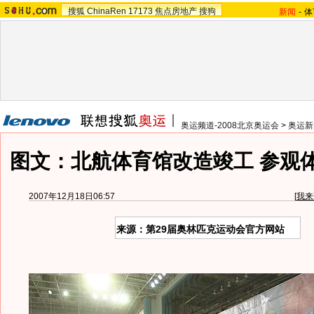
搜狐
ChinaRen
17173
焦点房地产
搜狗
新闻
-
体
奥运频道-2008北京奥运会
>
奥运新
图文：北航体育馆改造竣工 参观
2007年12月18日06:57
[
我来
来源：第29届奥林匹克运动会官方网站