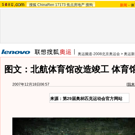
搜狐
ChinaRen
17173
焦点房地产
搜狗
新闻
-
体
奥运频道-2008北京奥运会
>
奥运新
图文：北航体育馆改造竣工 体育
2007年12月18日06:57
[
我来
来源：第29届奥林匹克运动会官方网站