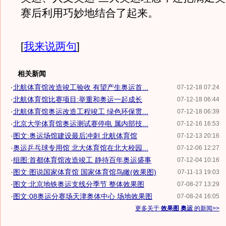
赛后利用巧妙地结合了起来。
[
我来说两句
]
相关新闻
·
北航体育馆改造竣工验收 有望产生奥运首...
07-12-18 07:24
·
北航体育馆比赛项目:举重和奥运一起成长
07-12-18 06:44
·
北航体育馆奥运改造工程竣工 绿色环保贯...
07-12-18 06:39
·
北京大学体育馆奥运测试赛停电 属内部技...
07-12-16 16:53
·
图文:奥运场馆建设最后冲刺 北航体育馆
07-12-13 20:16
·
奥运乒乓球专用馆 北大体育馆在北大校园...
07-12-06 12:27
·
组图:首都体育馆改造竣工 静待百年奥运盛事
07-12-04 10:16
·
图文:图说国家体育馆 国家体育馆鸟瞰(效果图)
07-11-13 19:03
·
图文:北京地铁奥运支线分季节 整体效果图
07-08-27 13:29
·
图文:08奥运分赛场天津奥体中心 场地效果图
07-08-24 16:05
更多关于
效果图 奥运
的新闻>>