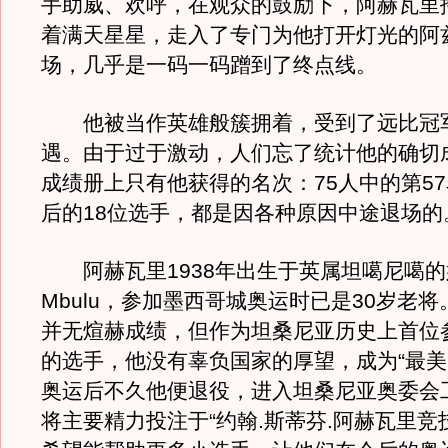
手助威、欢呼，在观众的鼓励下，阿赫瓦里
着满天星星，走入了专门为他打开灯光的阿
场，几乎是一码一码蹭到了终点线。
他被当作英雄般簇拥着，受到了远比冠
遇。由于过于激动，人们忘了统计他的确切
成绩册上只有他获得的名次：75人中的第5
后的18位选手，都是因各种原因中途退场的
阿赫瓦里1938年出生于英属坦噶尼噶的
Mbulu，参加墨西哥城奥运时已是30岁老
并无煊赫成绩，但作为坦桑尼亚历史上首位
的选手，他没有辜负国家的厚望，成为“最美
奥运后不久他便退役，进入坦桑尼亚奥委会
将主要精力投注于“约翰.斯蒂芬.阿赫瓦里竞