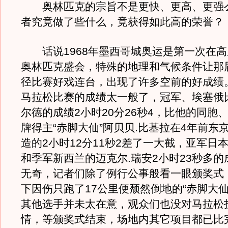
奥林匹克的宗旨不是更快、更高、更强
者究竟做了些什么，竟获得如此高的荣誉？
话说1968年墨西哥城奥运是第一次在高
奥林匹克盛会，特殊的地理和气候条件让那
径比赛好戏连台，出现了许多空前的好成绩
马拉松比赛的成绩太一般了，冠军、埃塞俄
尔德的成绩2小时20分26秒4，比他的同胞
牌得主“赤脚大仙”阿贝贝.比基拉在4年前东
造的2小时12分11秒2差了一大截，亚军日
和季军新西兰的迈克尔.瑞安2小时23秒多
无奇，记者们除了例行公事般看一眼颁奖式
下因伤只跑了17公里便颓然倒地的“赤脚大仙
其他选手并未太在意，观众们也没对马拉松
情，等颁奖式结束，场地内其它项目都已比