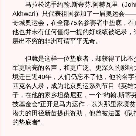
马拉松选手约翰.斯蒂芬.阿赫瓦里（John S
Akhwari）只代表祖国参加了一届奥运会——
哥城奥运会，在全部75名参赛者中垫底，在
他也并未有任何值得一提的好成绩被纪录，
层出不穷的非洲可谓平平无奇。
但就是这样一位垫底者，却获得了比不
军更响亮的名声，和更广泛、更深久的影响
境迁已近40年，人们仍忘不了他，他的名字
匹克名人录，成为北京奥运系列节目《英雄
子，在他的家乡坦桑尼亚，一个“约翰.斯蒂芬
技基金会”正开足马力运作，以为那里家境
潜力的田径新苗提供资助，他曾被法国《队
的垫底者”。