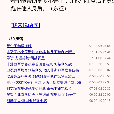
希望能帮助更多小选手，让他们在今后的奥
跑在他人身后。（东征）
[
我来说两句
]
相关新闻
·
想念阿赫玛托娃
07-12-06 07:56
·
非冠军杯突尼斯劲旅称雄 埃及阿赫利梦断...
07-11-10 06:36
·
寻访"奥运英雄"阿赫瓦里
07-11-08 07:44
·
非洲冠军联赛决赛首回合结束 阿赫利队战...
07-10-28 06:51
·
卫冕冠军埃及阿赫利队 闯入非洲冠军联赛四强
07-09-03 13:02
·
埃及超级杯落幕 阿尔阿赫利队连续第三次...
07-08-10 23:50
·
奥运400米冠军瓦里纳 大阪世锦赛欲破尘封记录
07-08-03 22:35
·
阿克哈瓦里铸就奥运经典 重伤下跑完马拉...
07-08-02 16:35
·
渴望在北京奥运会上破纪录 瓦里纳:约翰逊二世
06-09-22 10:00
·
阿赫瓦里:祖国派我来比赛
06-08-10 09:15