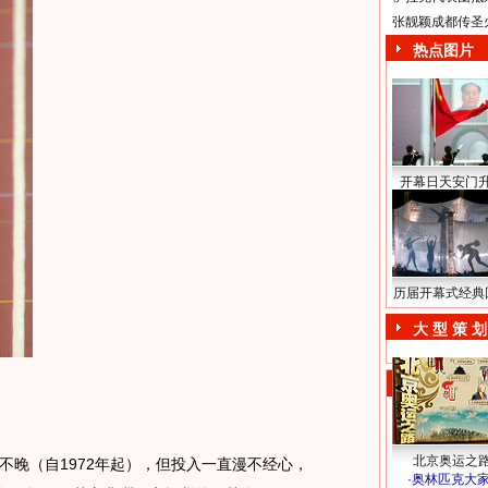
张靓颖成都传圣
热点图片
开幕日天安门
历届开幕式经典
大 型 策 划
北京奥运之
晚（自1972年起），但投入一直漫不经心，
·
奥林匹克大