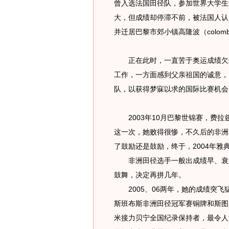
曾入选法国田径队，参加世界大学生
大，但成绩却停滞不前，被法国人认
并迁居巴黎市郊小镇高隆波（colom
正在此时，一直苦于奥运成绩欠佳
工作，一方面感到父亲祖国的诚意，
队，以获得梦寐以求的国际比赛机会
2003年10月巴黎世锦赛，费拉
这一次，她败得很惨，不久后的非洲
了鼓励还是鼓励，终于，2004年
非洲田径选手一般出成绩早、衰退
鼓舞，决定再拼几年。
2005、06两年，她的成绩突飞猛
斯班布斯非洲田径冠军赛铜牌和斯图加特
米接力贝宁全国纪录保持者，最令人激