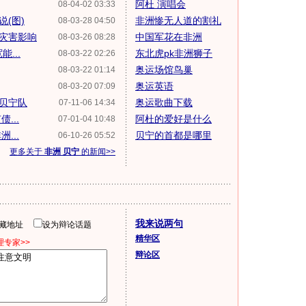
阿杜 演唱会
08-04-02 03:33
(图)
非洲惨无人道的割礼
08-03-28 04:50
灾害影响
中国军花在非洲
08-03-26 08:28
...
东北虎pk非洲狮子
08-03-22 02:26
奥运场馆鸟巢
08-03-22 01:14
奥运英语
08-03-20 07:09
教贝宁队
奥运歌曲下载
07-11-06 14:34
...
阿杜的爱好是什么
07-01-04 10:48
...
贝宁的首都是哪里
06-10-26 05:52
更多关于
非洲 贝宁
的新闻>>
我来说两句
隐藏地址
设为辩论话题
精华区
专家>>
辩论区