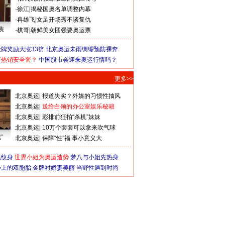
·
徐江
|
揭秘国奥名单调整内幕
·
冉雄飞
|
女足开场秀不谈复仇
装
·
棋哥
|
朝鲜美女团强要奥运票
牌奖励大涨33倍
北京奥运未雨绸缪预防裸奔
何热销安全套？
中国股市会迎来奥运行情吗？
更多>>
北京奥运
|
报道失实？外媒的习惯性抽风
北京奥运
|
送给白领的办公室娱乐秘籍
北京奥运
|
彩排前狂拍“杀机”妹妹
北京奥运
|
10万个套套可以拿来吹气球
”
北京奥运
|
保障“性”福 事小意义大
猛纹身
世界小姐为奥运造势
梦八与小姐先热身
会上的双胞胎
金牌衬娇妻美丽
当野性遇到时尚