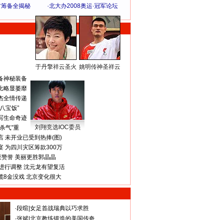
方筹备全揭秘
·
北大办2008奥运·冠军论坛
于丹擎祥云圣火
姚明传神圣祥云
体 育 热 点
备神秘装备
比略显萎靡
杰全情传递
八宝饭”
写生命奇迹
刘翔竞选IOC委员
杀气”重
 未开业已受到热捧(图)
 为四川灾区筹款300万
获赞誉 美丽更胜郭晶晶
进行调整 沈元龙有望复活
揽8金没戏 北京变化很大
·
段暄
|
女足首战瑞典以巧求胜
·
张斌
|
北京教练锻造的美国传奇