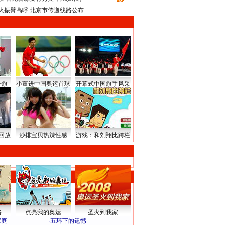
火振臂高呼 北京市传递线路公布
升旗
小董进中国奥运首球
开幕式中国旗手风采
回放
沙排宝贝热辣性感
游戏：和刘翔比跨栏
路
点亮我的奥运
圣火到我家
家庭
·
五环下的遗憾