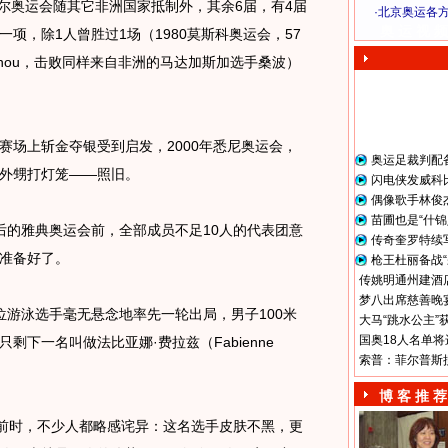
利尔奥运会随其它非洲国家抵制外，其余6届，有4届
·
北京奥运各
奥 运 视 频
项，除1人曾胜过1场（1980莫斯科奥运会，57
oukonou，击败同样来自非洲的马达加斯加选手桑波）
场上斩金夺银受到启发，2000年悉尼奥运会，
奥运足裁判配
外甥打灯笼——照旧。
闪电侠发威科
偶像歌手林俊
苗圃也是“什锦
的雅典奥运会前，全部成员不足10人的代表团意
传奇奎罗特续
准备好了。
枪王杜丽备战“
传姚明通州建酒店
梦八出席慈善晚宴
游泳选手毫无悬念地率先一轮出局，男子100米
大马“跳水公主”
国奥18人名单将
下一名叫做法比亚娜·费拉兹（Fabienne
索普：菲尔普斯
博 客 推 荐
前时，不少人都略感诧异：这名选手皮肤不黑，更