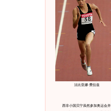
法比亚娜·费拉兹
西非小国贝宁虽然参加奥运会并不