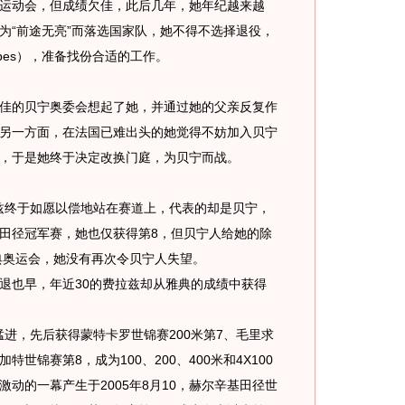
运动会，但成绩欠佳，此后几年，她年纪越来越
为“前途无亮”而落选国家队，她不得不选择退役，
bes），准备找份合适的工作。
的贝宁奥委会想起了她，并通过她的父亲反复作
另一方面，在法国已难出头的她觉得不妨加入贝宁
，于是她终于决定改换门庭，为贝宁而战。
兹终于如愿以偿地站在赛道上，代表的却是贝宁，
田径冠军赛，她也仅获得第8，但贝宁人给她的除
雅典奥运会，她没有再次令贝宁人失望。
也早，年近30的费拉兹却从雅典的成绩中获得
进，先后获得蒙特卡罗世锦赛200米第7、毛里求
世锦赛第8，成为100、200、400米和4X100
动的一幕产生于2005年8月10，赫尔辛基田径世