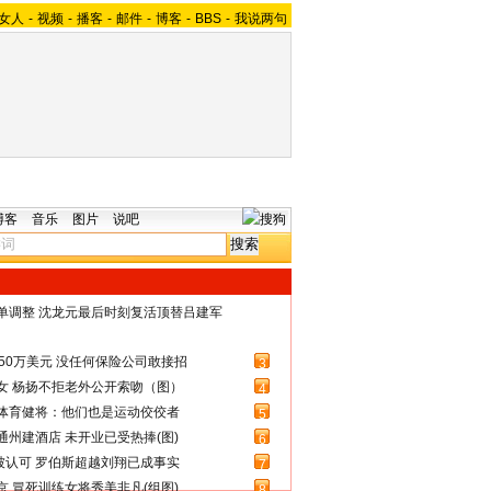
女人
-
视频
-
播客
-
邮件
-
博客
-
BBS
-
我说两句
博客
音乐
图片
说吧
名单调整 沈龙元最后时刻复活顶替吕建军
50万美元 没任何保险公司敢接招
3
女 杨扬不拒老外公开索吻（图）
4
体育健将：他们也是运动佼佼者
5
州建酒店 未开业已受热捧(图)
6
被认可 罗伯斯超越刘翔已成事实
7
 冒死训练女将秀美非凡(组图)
8