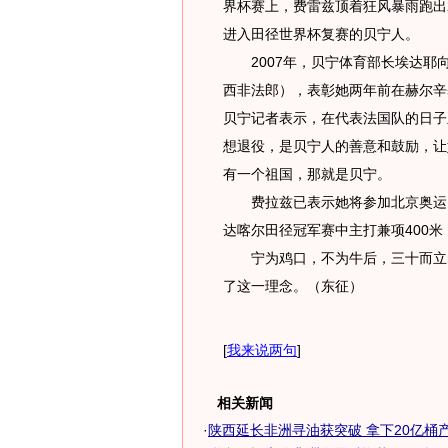
界杯赛上，费雷兹顶着狂风暴雨跑出2
进入田径世界杯复赛的贝宁人。
2007年，贝宁体育部长埃达耶向费
西非法郎），表彰她两年前在赫尔辛
贝宁记者表示，在代表法国队的日子
想退役，是贝宁人的善意和鼓励，让
有一个祖国，那就是贝宁。
费拉兹已表示她将参加北京奥运，
达喀尔田径冠军赛中主打兼项400米
宁为鸡口，不为牛后，三十而立的
了这一理念。（东征）
[
我来说两句
]
相关新闻
·
陕西延长非洲寻油获突破 拿下20亿桶