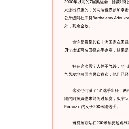
2000年以前的7届奥运会，除蒙特
只派出打旗的，另两届也仅参加拳击一
公斤级阿杜库努Barthelemy Ad
外，其余全败。
也许是看见其它非洲国家在田径赛
贝宁改派两名田径选手参赛，结果是
好在这次贝宁人并不气馁，4年后
气风发地向国内民众宣布，他们已经
这次他们派了4名选手出征，两位
跑的阿拉姆也未能闯过预赛，贝宁队只剩
Feraez）的女子200米跑选手。
当费拉兹站在200米预赛起跑线