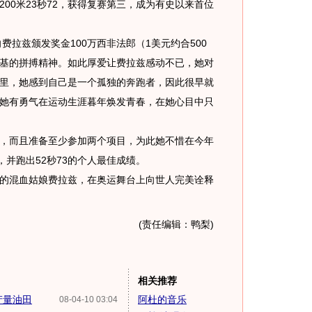
00米23秒72，获得复赛第三，成为有史以来首位
拉兹颁发奖金100万西非法郎（1美元约合500
基的拼搏精神。如此厚爱让费拉兹感动不已，她对
里，她感到自己是一个孤独的奔跑者，因此很早就
她有勇气在运动生涯暮年焕发青春，在她心目中只
而且准备至少参加两个项目，为此她不惜在今年
，并跑出52秒73的个人最佳成绩。
混血姑娘费拉兹，在奥运舞台上向世人完美诠释
(责任编辑：鸭梨)
相关推荐
产量油田
阿杜的音乐
08-04-10 03:04