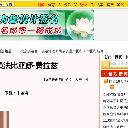
地产
搜狗
新闻
-
体育
-
S
-
娱乐
-
V
-
财经
-
IT
-
汽车
-
房产
-
家居
-
奥运频道-2008北京奥运会
>
奥运活动
>
阿赫瓦里中国行
>
中国行新闻
新闻
网页
员法比亚娜·费拉兹
精 彩 新 闻
[
我来说两句
] [字号：
大
中
小
]
国奥18人
1
2
来源：中国网
刘翔双腿估价13
前冠军变时尚美
各国领导人中的
粉丝盛传姚明在通
110米栏新纪录
伊拉克代表团抵京