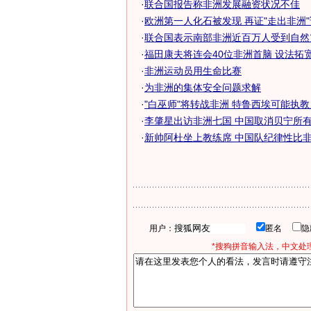
·
联合国报告称非洲发展融资状况不佳
·
欧洲第一人化石被发现 再证"走出非洲"说
·
联合国表示南部非洲近百万人受到自然
·
福田康夫将连会40位非洲首脑 设法拓宽能
·
非洲运动员用生命比赛
·
为非洲的集体安全问题求解
·
"白巫师"将转战非洲 特鲁西埃可能执
·
李肇星出访非洲七国 中国取消贝宁所有债
·
新帅阿杜坐上教练席 中国队纪律性比非洲
用户：
匿名
*搜狗拼音输入法，中文处理