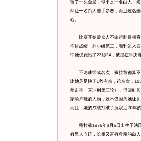
留了一头金发，似乎是一名白人，短
然让一名白人选手参赛，而且这名选
心。
比赛开始后众人不由得刮目相看：
不错战绩，列小组第二，顺利进入四
中她仅跑出了23秒24，被挡在半决
不论成绩或名次，费拉兹都算不得
比她足足快了1秒有余，论名次，1
拳击手一直冲到第三轮），但回到贝
家喻户晓的人物，这不仅因为她让贝
而且，她的成绩打破了沉寂近20年
费拉兹1976年8月6日出生于法
有黑人血统，长相又富有母亲的白人