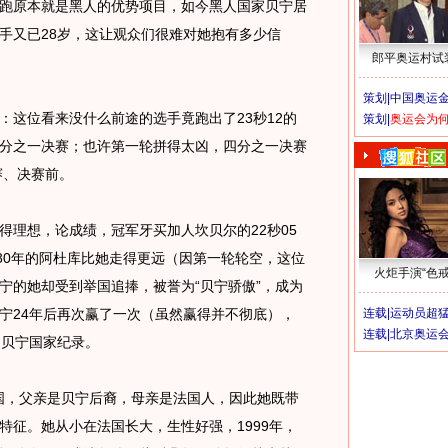
跑原本就是黑人的优势项目，如今黑人国家贝宁居
手又已28岁，这让观众们很难对她抱有多少信
郎平奥运村试
策划|
中国奥运金
这位看来没什么前途的选手竟跑出了23秒12的
策划|
奥运会为
分之一决赛；也许第一轮拼得太凶，四分之一决赛
赛、决赛前。
理想，论成绩，冠军牙买加人坎贝尔的22秒05
980年的阿杜库比她走得更远（因第一轮轮空，这位
火炬手演“色戒
宁的她却受到举国追捧，被誉为“贝宁骄傲”，成为
宁24年后再次赢了一次（虽然赢得并不彻底），
连载|
运动员超
连载|
北京奥运
的贝宁国家纪录。
国，父亲是贝宁后裔，母亲是法国人，因此她既带
特征。她从小在法国长大，生性好强，1999年，