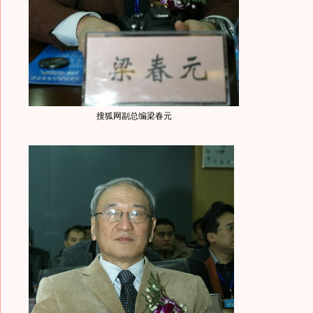
搜狐网副总编梁春元