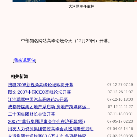
大河网主任董林
中部知名网站高峰论坛今天（12月29日）开幕。
[
我来说两句
]
相关新闻
·
搜狐2008新视角高峰论坛即将开幕
07-12-27 07:19
·
图文:2007中国CEO高峰论坛开幕
07-12-26 11:07
·
江淮瑞鹰中国汽车高峰论坛开幕
07-12-16 18:03
·
成都传媒集团地产系启动 房地产跨媒体运...
07-12-11 11:27
·
二十国集团财长会议开幕
07-11-18 03:31
·
2007年非行集团理事会年会在沪开幕(图)
07-05-17 02:23
·
用友人力资源集团管控高峰会及巡展隆重启动
07-04-05 14:16
·
交运集团发送旅客83.6万人次 多项措施应...
07-02-25 08:35