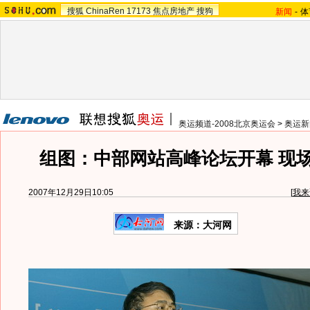
搜狐
ChinaRen
17173
焦点房地产
搜狗
新闻
-
体
奥运频道-2008北京奥运会
>
奥运新
组图：中部网站高峰论坛开幕 现
2007年12月29日10:05
[
我来
来源：大河网