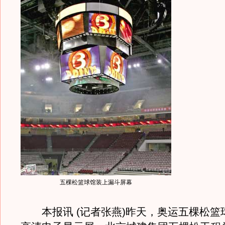
五棵松篮球馆装上漏斗屏幕
本报讯 (记者张燕)昨天，奥运五棵松篮