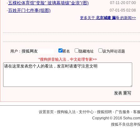
·
五棵松体育馆"变脸" 玻璃幕墙镶"金浪"(图)
07-11-20 07:00
·
百姓开门七件事(组图)
07-01-05 02:08
更多关于
北京城建 漏斗
的新闻>>
用户：
匿名
隐藏地址
设为辩论话题
*搜狗拼音输入法，中文处理专家>>
设置首页
-
搜狗输入法
-
支付中心
-
搜狐招聘
-
广告服务
-
客
Copyright
©
2016 Sohu.com 
搜狐不良信息举