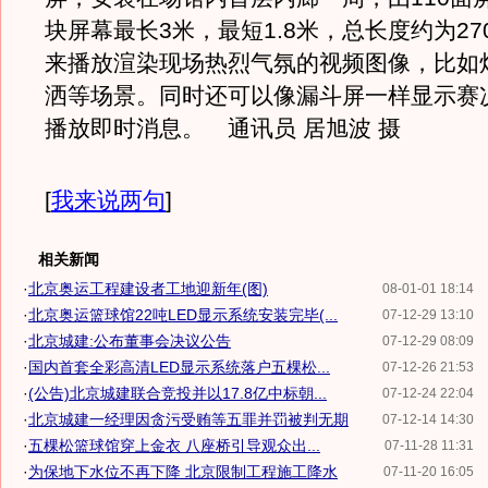
块屏幕最长3米，最短1.8米，总长度约为2
来播放渲染现场热烈气氛的视频图像，比如
洒等场景。同时还可以像漏斗屏一样显示赛
播放即时消息。 通讯员 居旭波 摄
[
我来说两句
]
相关新闻
·
北京奥运工程建设者工地迎新年(图)
08-01-01 18:14
·
北京奥运篮球馆22吨LED显示系统安装完毕(...
07-12-29 13:10
·
北京城建:公布董事会决议公告
07-12-29 08:09
·
国内首套全彩高清LED显示系统落户五棵松...
07-12-26 21:53
·
(公告)北京城建联合竞投并以17.8亿中标朝...
07-12-24 22:04
·
北京城建一经理因贪污受贿等五罪并罚被判无期
07-12-14 14:30
·
五棵松篮球馆穿上金衣 八座桥引导观众出...
07-11-28 11:31
·
为保地下水位不再下降 北京限制工程施工降水
07-11-20 16:05