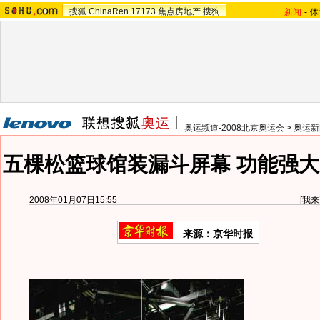
搜狐
ChinaRen
17173
焦点房地产
搜狗
新闻
-
体
奥运频道-2008北京奥运会
>
奥运新
五棵松篮球馆装漏斗屏幕 功能强大
2008年01月07日15:55
[
我来
来源：京华时报