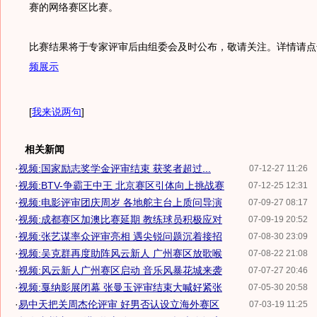
赛的网络赛区比赛。
比赛结果将于专家评审后由组委会及时公布，敬请关注。详情请点
频展示
[
我来说两句
]
相关新闻
·
视频:国家励志奖学金评审结束 获奖者超过...
07-12-27 11:26
·
视频:BTV-争霸王中王 北京赛区引体向上挑战赛
07-12-25 12:31
·
视频:电影评审团庆周岁 各地舵主台上质问导演
07-09-27 08:17
·
视频:成都赛区加澳比赛延期 教练球员积极应对
07-09-19 20:52
·
视频:张艺谋率众评审亮相 遇尖锐问题沉着接招
07-08-30 23:09
·
视频:吴克群再度助阵风云新人 广州赛区放歌喉
07-08-22 21:08
·
视频:风云新人广州赛区启动 音乐风暴花城来袭
07-07-27 20:46
·
视频:戛纳影展闭幕 张曼玉评审结束大喊好紧张
07-05-30 20:58
·
易中天把关周杰伦评审 好男否认设立海外赛区
07-03-19 11:25