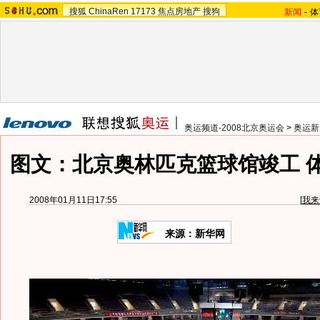
搜狐
ChinaRen
17173
焦点房地产
搜狗
新闻
-
体
奥运频道-2008北京奥运会
>
奥运新
图文：北京奥林匹克篮球馆竣工 
2008年01月11日17:55
[
我来
来源：新华网