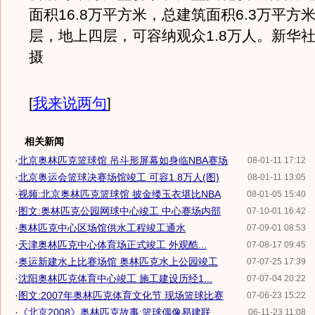
面积16.8万平方米，总建筑面积6.3万平方
层，地上四层，可容纳观众1.8万人。新华
摄
[
我来说两句
]
相关新闻
·
北京奥林匹克篮球馆 吊斗形屏幕如身临NBA赛场
08-01-11 17:12
·
北京奥运会篮球决赛场馆竣工 可容1.8万人(图)
08-01-11 13:05
·
视频:北京奥林匹克篮球馆 披金缕玉衣堪比NBA
08-01-05 15:40
·
图文:奥林匹克公园网球中心竣工 中心赛场内部
07-10-01 16:42
·
奥林匹克中心区场馆供水工程竣工通水
07-09-01 08:53
·
天津奥林匹克中心体育场正式竣工 外观酷...
07-08-17 09:45
·
奥运新建水上比赛场馆 奥林匹克水上公园竣工
07-07-25 17:39
·
沈阳奥林匹克体育中心竣工 施工建设历经1...
07-07-04 20:22
·
图文:2007年奥林匹克体育文化节 现场篮球比赛
07-06-23 15:22
·
《北京2008》奥林匹克故事:篮球偶像易建联
06-11-23 11:08