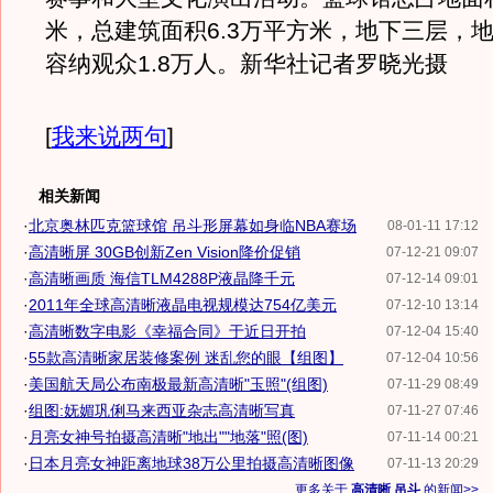
米，总建筑面积6.3万平方米，地下三层，
容纳观众1.8万人。新华社记者罗晓光摄
[
我来说两句
]
相关新闻
·
北京奥林匹克篮球馆 吊斗形屏幕如身临NBA赛场
08-01-11 17:12
·
高清晰屏 30GB创新Zen Vision降价促销
07-12-21 09:07
·
高清晰画质 海信TLM4288P液晶降千元
07-12-14 09:01
·
2011年全球高清晰液晶电视规模达754亿美元
07-12-10 13:14
·
高清晰数字电影《幸福合同》于近日开拍
07-12-04 15:40
·
55款高清晰家居装修案例 迷乱您的眼【组图】
07-12-04 10:56
·
美国航天局公布南极最新高清晰"玉照"(组图)
07-11-29 08:49
·
组图:妩媚巩俐马来西亚杂志高清晰写真
07-11-27 07:46
·
月亮女神号拍摄高清晰"地出""地落"照(图)
07-11-14 00:21
·
日本月亮女神距离地球38万公里拍摄高清晰图像
07-11-13 20:29
更多关于
高清晰 吊斗
的新闻>>