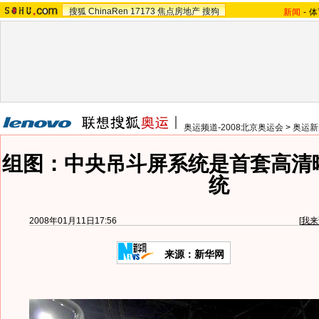
搜狐
ChinaRen
17173
焦点房地产
搜狗
新闻
-
体
奥运频道-2008北京奥运会
>
奥运新
组图：中央吊斗屏系统是首套高清晰
统
2008年01月11日17:56
[
我来
来源：新华网