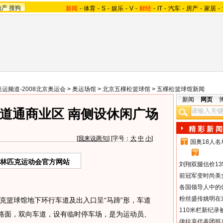
地产
搜狗
新闻
-
体育
-
S
-
娱乐
-
V
-
财经
-
IT
-
汽车
-
房产
-
家居
-
奥运频道-2008北京奥运会
>
奥运场馆
>
北京五棵松篮球馆
>
五棵松篮球馆新闻
新闻
网页
道通商业区 南侧设休闲广场
精 彩 新 闻
[
我来说两句
] [字号：
大
中
小
]
国奥18人
1
2
奥林匹克运动会官方网站
刘翔双腿估价13
前冠军变时尚美
各国领导人中的
粉丝盛传姚明在通
克篮球馆地下环行车道及出入口呈“马蹄”形，车道
110米栏新纪录
青路面，双向车道，设有临时停车场，是为运动员、
伊拉克代表团抵京