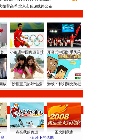
火振臂高呼 北京市传递线路公布
升旗
小董进中国奥运首球
开幕式中国旗手风采
回放
沙排宝贝热辣性感
游戏：和刘翔比跨栏
路
点亮我的奥运
圣火到我家
家庭
·
五环下的遗憾