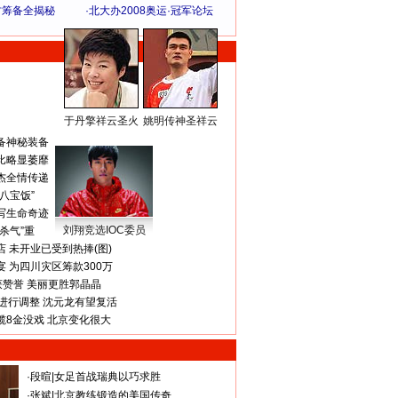
方筹备全揭秘
·
北大办2008奥运·冠军论坛
于丹擎祥云圣火
姚明传神圣祥云
体 育 热 点
备神秘装备
比略显萎靡
杰全情传递
八宝饭”
写生命奇迹
刘翔竞选IOC委员
杀气”重
 未开业已受到热捧(图)
 为四川灾区筹款300万
获赞誉 美丽更胜郭晶晶
进行调整 沈元龙有望复活
揽8金没戏 北京变化很大
·
段暄
|
女足首战瑞典以巧求胜
·
张斌
|
北京教练锻造的美国传奇