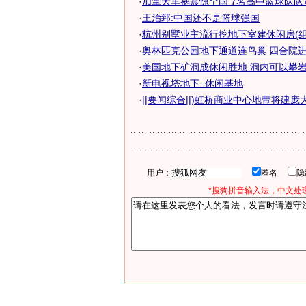
·
加拿大车祸震惊全国 7名高中篮球队队
·
王治郅:中国还不是篮球强国
·
杭州别墅业主流行挖地下室建休闲房(组
·
奥林匹克公园地下通道连鸟巢 四合院进休
·
美国地下矿洞成休闲胜地 洞内可以攀
·
新电视塔地下=休闲基地
·
||要闻综合||)虹桥商业中心地带将建庞大.
用户：
匿名
*搜狗拼音输入法，中文处理