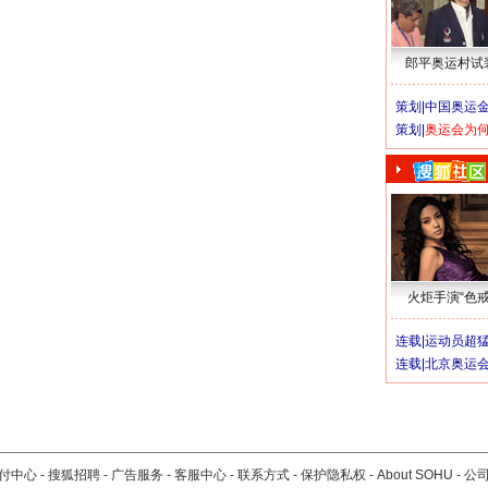
郎平奥运村试
策划|
中国奥运金
策划|
奥运会为
火炬手演“色戒
连载|
运动员超
连载|
北京奥运
付中心
-
搜狐招聘
-
广告服务
-
客服中心
-
联系方式
-
保护隐私权
-
About SOHU
-
公