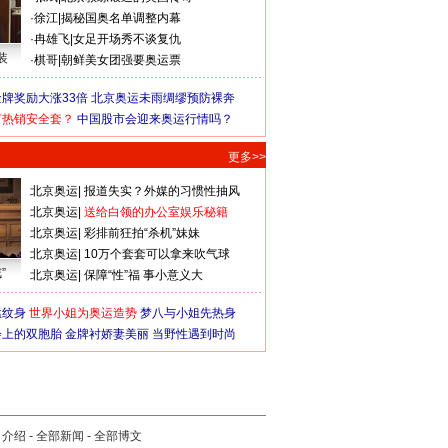
·
徐江
|
揭秘国奥名单调整内幕
·
冉雄飞
|
女足开场秀不谈复仇
装
·
棋哥
|
朝鲜美女团强要奥运票
牌奖励大涨33倍
北京奥运未雨绸缪预防裸奔
何热销安全套？
中国股市会迎来奥运行情吗？
更多>>
北京奥运
|
报道失实？外媒的习惯性抽风
北京奥运
|
送给白领的办公室娱乐秘籍
北京奥运
|
彩排前狂拍“杀机”妹妹
北京奥运
|
10万个套套可以拿来吹气球
”
北京奥运
|
保障“性”福 事小意义大
猛纹身
世界小姐为奥运造势
梦八与小姐先热身
会上的双胞胎
金牌衬娇妻美丽
当野性遇到时尚
司介绍
-
全部新闻
-
全部博文