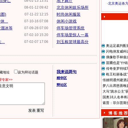
员身亡
地下舞厅
08-01-13 13:51
·
北京奥运各
北京休闲娱乐场所
08-01-12 09:42
奥 运 视 频
图)
时尚休闲服装
07-11-22 12:15
...
休闲小游戏
07-10-16 07:08
岩溜冰等
停车场管理系统
07-09-28 07:00
停车场里惊人一幕
07-02-10 15:20
..
刘玉栋篮球最高分
07-02-07 17:06
奥运足裁判配
闪电侠发威科
偶像歌手林俊
苗圃也是“什锦
传奇奎罗特续
我来说两句
隐藏地址
设为辩论话题
枪王杜丽备战“
精华区
专家>>
传姚明通州建酒店
辩论区
梦八出席慈善晚宴
大马“跳水公主”
国奥18人名单将
索普：菲尔普斯
博 客 推 荐