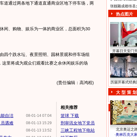
车道通过两条地下通道直通商业区地下停车场，两
张靓颖成都传圣
热点图片
休闲、购物、娱乐为一体的商业区，总面积为30
开幕日天安门
四个跌水坛、夜景照明、园林景观和停车场组
，这里将成为观众们观看比赛之余休闲娱乐的场
(责任编辑：高鸿程)
历届开幕式经典
大 型 策 划
相关推荐
温能自洁
篮球 下载
08-01-14 07:04
队员遇难
刑审讯女地下党员
08-01-13 15:29
北京奥运之
三峡工程地下电站
08-01-13 13:52
·
奥林匹克大