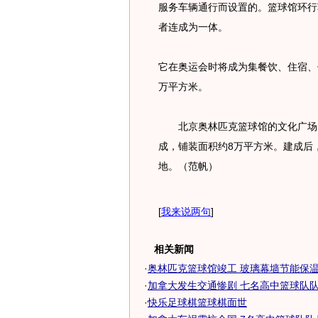
服务车辆通行而设置的。篮球馆环行
者连成为一体。
它在奥运会时将成为集餐饮、住宿、
万平方米。
北京奥林匹克篮球馆的文化广场由
成，铺装面积约8万平方米。建成后
地。（范帆）
[
我来说两句
]
相关新闻
·
奥林匹克篮球馆竣工 玻璃幕墙节能保
·
加拿大发生交通惨剧 七名高中篮球队
·
快乐足球棋篮球棋面世