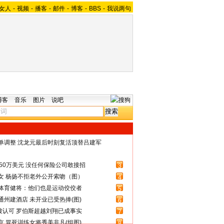
女人
-
视频
-
播客
-
邮件
-
博客
-
BBS
-
我说两句
博客
音乐
图片
说吧
名单调整 沈龙元最后时刻复活顶替吕建军
50万美元 没任何保险公司敢接招
3
女 杨扬不拒老外公开索吻（图）
4
体育健将：他们也是运动佼佼者
5
州建酒店 未开业已受热捧(图)
6
被认可 罗伯斯超越刘翔已成事实
7
 冒死训练女将秀美非凡(组图)
8