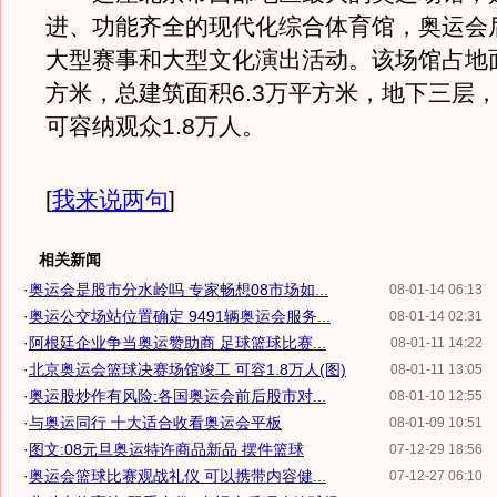
进、功能齐全的现代化综合体育馆，奥运会
大型赛事和大型文化演出活动。该场馆占地面
方米，总建筑面积6.3万平方米，地下三层
可容纳观众1.8万人。
[
我来说两句
]
相关新闻
·
奥运会是股市分水岭吗 专家畅想08市场如...
08-01-14 06:13
·
奥运公交场站位置确定 9491辆奥运会服务...
08-01-14 02:31
·
阿根廷企业争当奥运赞助商 足球篮球比赛...
08-01-11 14:22
·
北京奥运会篮球决赛场馆竣工 可容1.8万人(图)
08-01-11 13:05
·
奥运股炒作有风险:各国奥运会前后股市对...
08-01-10 12:55
·
与奥运同行 十大适合收看奥运会平板
08-01-09 10:51
·
图文:08元旦奥运特许商品新品 摆件篮球
07-12-29 18:56
·
奥运会篮球比赛观战礼仪 可以携带内容健...
07-12-27 06:10