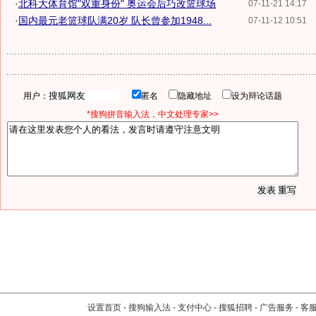
·
北科大体育馆"双重身份" 奥运会后巧改篮球场
07-11-21 14:17
·
国内最元老篮球队满20岁 队长曾参加1948...
07-11-12 10:51
用户：
匿名
隐藏地址
设为辩论话题
*搜狗拼音输入法，中文处理专家>>
设置首页
-
搜狗输入法
-
支付中心
-
搜狐招聘
-
广告服务
-
客