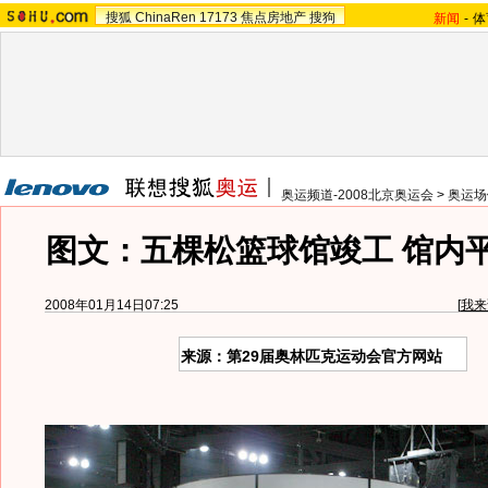
搜狐
ChinaRen
17173
焦点房地产
搜狗
新闻
-
体
奥运频道-2008北京奥运会
>
奥运场
图文：五棵松篮球馆竣工 馆内平
2008年01月14日07:25
[
我来
来源：第29届奥林匹克运动会官方网站