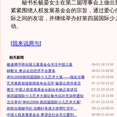
秘书长毓晏女士在第二届理事会上做出
紧紧围绕人权发展基金会的宗旨，通过爱心
际之间的友谊，并继续举办好第四届国际少
动。
[
我来说两句
]
相关新闻
·
极速携手联合国儿童基金会关注中国儿童
08-01-18 15:50
·
林毅夫:奥运会后经济不会萧条
08-01-14 08:30
·
奔向2008第四届国际少儿艺术大展——报名步骤
07-12-20 16:06
·
艺术展新加坡新闻发布会召开 毓晏出席并发言
07-12-20 15:32
·
图文:中国人权发展基金会副会长杨正泉讲话
07-12-20 15:19
·
第四届国际少儿艺术大展征集作品补充说明通知
07-12-19 16:06
·
北京举办"奔向2008-第四届国际少儿艺术大展"
07-07-13 22:56
·
前联合国秘书长:信赖针灸请大使帮忙买中...
06-11-14 08:53
·
中国人权发展基金会:希望全社会关注重刑...
06-08-21 02:44