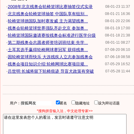
·
2008年北京残奥会轮椅篮球比赛抽签仪式实录
08-01-23 11:37
·
北京残奥会轮椅篮球抽签 中国队享有组别...
08-01-21 16:36
·
轮椅篮球德国队加时赛发威 主力渴望残奥...
08-01-20 22:06
·
残奥会轮椅篮球世界强队齐赴北京 参加奥...
08-01-19 17:00
·
轮椅篮球国际邀请赛按残奥会标准进行医学分级
08-01-18 21:38
·
第二期残奥会志愿者师资培训班结束:先学...
08-01-11 08:27
·
土耳其选手赢得轮椅网球赛冠军 获得残奥...
07-08-20 06:10
·
因轮椅篮球而快乐 大连残疾人立志参加残奥会
07-06-18 08:58
·
残奥会项目知识介绍:轮椅网球比赛项目规...
07-05-29 16:52
·
吕世明:长城将留下轮椅痕迹 导盲犬政策有突破
07-05-28 11:44
用户：
匿名
隐藏地址
设为辩论话题
*搜狗拼音输入法，中文处理专家>>