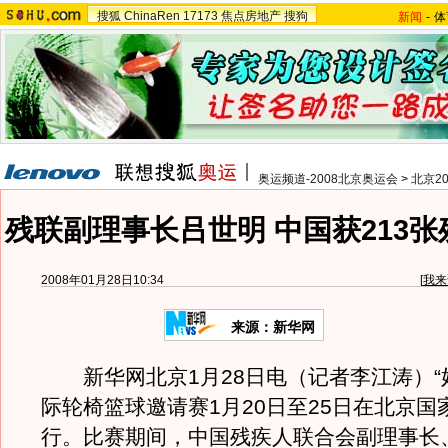
搜狐
ChinaRen
17173
焦点房地产
搜狗
新闻
-
体
奥运频道-2008北京奥运会
>
北京2
残联副理事长吕世明 中国获213张
2008年01月28日10:34
[
我来
来源：新华网
新华网北京1月28日电（记者李江涛）“
际轮椅篮球邀请赛1月20日至25日在北京国
行。比赛期间，中国残疾人联合会副理事长