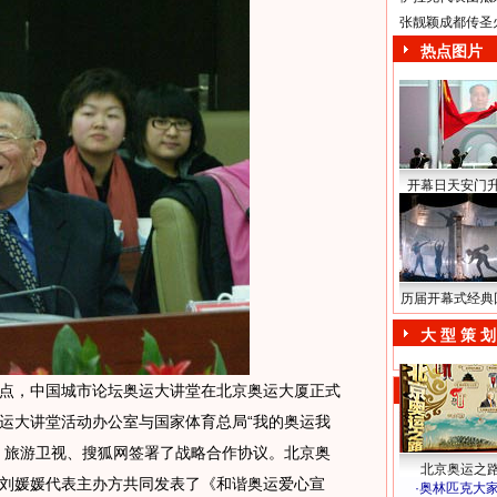
张靓颖成都传圣
热点图片
开幕日天安门
历届开幕式经典
大 型 策 划
午3点，中国城市论坛奥运大讲堂在北京奥运大厦正式
运大讲堂活动办公室与国家体育总局“我的奥运我
、旅游卫视、搜狐网签署了战略合作协议。北京奥
北京奥运之
刘媛媛代表主办方共同发表了《和谐奥运爱心宣
·
奥林匹克大