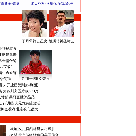
方筹备全揭秘
·
北大办2008奥运·冠军论坛
于丹擎祥云圣火
姚明传神圣祥云
体 育 热 点
备神秘装备
比略显萎靡
杰全情传递
八宝饭”
写生命奇迹
刘翔竞选IOC委员
杀气”重
 未开业已受到热捧(图)
 为四川灾区筹款300万
获赞誉 美丽更胜郭晶晶
进行调整 沈元龙有望复活
揽8金没戏 北京变化很大
·
段暄
|
女足首战瑞典以巧求胜
·
张斌
|
北京教练锻造的美国传奇