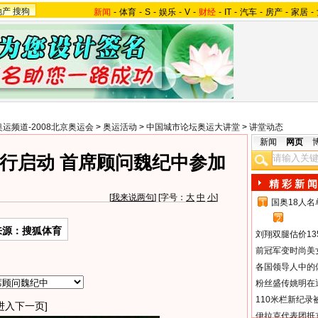
地产
搜狗
新闻
-
体育
-
S
-
娱乐
-
V
-
财经
-
IT
-
汽车
-
房产
-
家居
-
奥运频道-2008北京奥运会
>
奥运活动
>
中国城市论坛奥运大讲堂
>
讲堂动态
新闻
网页
行启动 首席顾问魏纪中参加
精 彩 新 闻
[
我来说两句
] [字号：
大
中
小
]
国奥18人
1
2
来源：搜狐体育
刘翔双腿估价13
前冠军变时尚美
各国领导人中的
粉丝盛传姚明在通
110米栏新纪录
进入下一页]
伊拉克代表团抵京