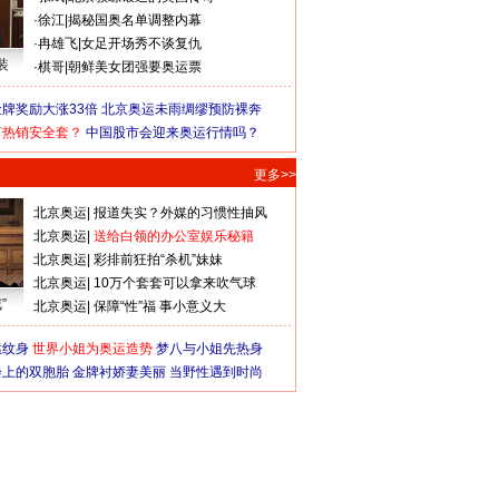
·
徐江
|
揭秘国奥名单调整内幕
·
冉雄飞
|
女足开场秀不谈复仇
装
·
棋哥
|
朝鲜美女团强要奥运票
牌奖励大涨33倍
北京奥运未雨绸缪预防裸奔
何热销安全套？
中国股市会迎来奥运行情吗？
更多>>
北京奥运
|
报道失实？外媒的习惯性抽风
北京奥运
|
送给白领的办公室娱乐秘籍
北京奥运
|
彩排前狂拍“杀机”妹妹
北京奥运
|
10万个套套可以拿来吹气球
”
北京奥运
|
保障“性”福 事小意义大
猛纹身
世界小姐为奥运造势
梦八与小姐先热身
会上的双胞胎
金牌衬娇妻美丽
当野性遇到时尚