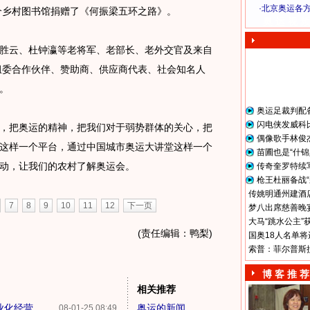
·
北京奥运各
0个乡村图书馆捐赠了《何振梁五环之路》。
奥 运 视 频
胜云、杜钟瀛等老将军、老部长、老外交官及来自
奥组委合作伙伴、赞助商、供应商代表、社会知名人
。
奥运足裁判配
闪电侠发威科
，把奥运的精神，把我们对于弱势群体的关心，把
偶像歌手林俊
这样一个平台，通过中国城市奥运大讲堂这样一个
苗圃也是“什锦
动，让我们的农村了解奥运会。
传奇奎罗特续
枪王杜丽备战“
传姚明通州建酒店
7
8
9
10
11
12
下一页
梦八出席慈善晚宴
大马“跳水公主”
(责任编辑：鸭梨)
国奥18人名单将
索普：菲尔普斯
博 客 推 荐
相关推荐
业化经营
奥运的新闻
08-01-25 08:49