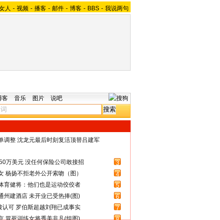
女人
-
视频
-
播客
-
邮件
-
博客
-
BBS
-
我说两句
博客
音乐
图片
说吧
名单调整 沈龙元最后时刻复活顶替吕建军
50万美元 没任何保险公司敢接招
3
女 杨扬不拒老外公开索吻（图）
4
体育健将：他们也是运动佼佼者
5
州建酒店 未开业已受热捧(图)
6
被认可 罗伯斯超越刘翔已成事实
7
 冒死训练女将秀美非凡(组图)
8