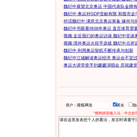
·
魏纪中展望北京奥运 中国代表队金牌有望
·
魏纪中:奥运对GDP贡献有限 和股市走牛关
·
对话魏纪中:满意北京奥运筹备 缘何与
·
魏纪中另眼看待08年奥运 直言体育需要不
·
视频:走近我们的奥运访谈 魏纪中笑谈
·
视频:境外奥运火炬手选拔 魏纪中点评
·
魏纪中:利用奥运契机不断传承与创新
·
魏纪中江城解读奥运经济 奥运会不宜过度
·
奥运大讲堂牵手刘媛媛演唱会 庆祝建党
用户：
匿名
*搜狗拼音输入法，中文处理