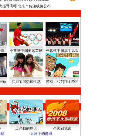
火振臂高呼 北京市传递线路公布
升旗
小董进中国奥运首球
开幕式中国旗手风采
回放
沙排宝贝热辣性感
游戏：和刘翔比跨栏
路
点亮我的奥运
圣火到我家
家庭
·
五环下的遗憾