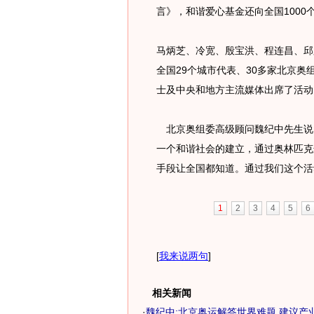
言》，和谐爱心基金还向全国100
马炳芝、冷宽、殷宝洪、程连昌、邱
全国29个城市代表、30多家北京
士及中央和地方主流媒体出席了活动
北京奥组委高级顾问魏纪中先生说
一个和谐社会的建立，通过奥林匹克
手段让全国都知道。通过我们这个活
1
2
3
4
5
6
[
我来说两句
]
相关新闻
·
魏纪中:北京奥运解答世界难题 建议产