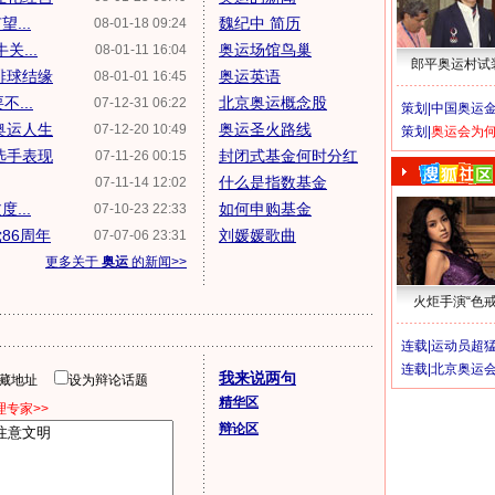
...
魏纪中 简历
08-01-18 09:24
...
奥运场馆鸟巢
08-01-11 16:04
郎平奥运村试
排球结缘
奥运英语
08-01-01 16:45
...
北京奥运概念股
07-12-31 06:22
策划|
中国奥运金
奥运人生
奥运圣火路线
07-12-20 10:49
策划|
奥运会为
选手表现
封闭式基金何时分红
07-11-26 00:15
什么是指数基金
07-11-14 12:02
...
如何申购基金
07-10-23 22:33
86周年
刘媛媛歌曲
07-07-06 23:31
更多关于
奥运
的新闻>>
火炬手演“色戒
连载|
运动员超
连载|
北京奥运
我来说两句
隐藏地址
设为辩论话题
精华区
专家>>
辩论区