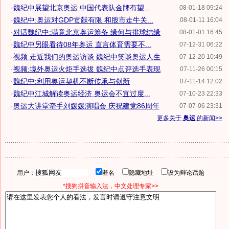
·
魏纪中展望北京奥运 中国代表队金牌有望...
08-01-18 09:24
·
魏纪中:奥运对GDP贡献有限 和股市走牛关...
08-01-11 16:04
·
对话魏纪中:满意北京奥运筹备 缘何与排球结缘
08-01-01 16:45
·
魏纪中另眼看待08年奥运 直言体育需要不...
07-12-31 06:22
·
视频:走近我们的奥运访谈 魏纪中笑谈奥运人生
07-12-20 10:49
·
视频:境外奥运火炬手选拔 魏纪中点评选手表现
07-11-26 00:15
·
魏纪中:利用奥运契机不断传承与创新
07-11-14 12:02
·
魏纪中江城解读奥运经济 奥运会不宜过度...
07-10-23 22:33
·
奥运大讲堂牵手刘媛媛演唱会 庆祝建党86周年
07-07-06 23:31
更多关于
奥运
的新闻>>
用户：
匿名
隐藏地址
设为辩论话题
*搜狗拼音输入法，中文处理专家>>