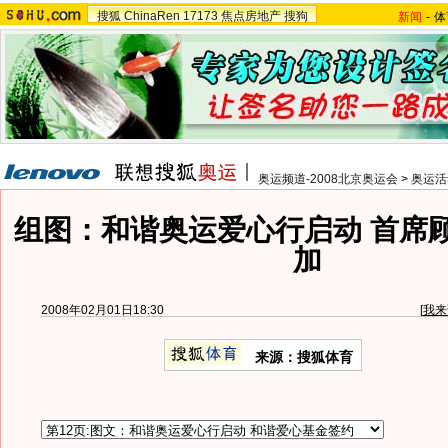
搜狐
ChinaRen
17173
焦点房地产
搜狗
新闻
-
体
奥运频道-2008北京奥运会
>
奥运活
组图：和谐奥运爱心行启动 首席
加
2008年02月01日18:30
[
我来
来源：搜狐体育