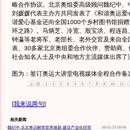
略合作协议。北京奥组委高级顾问魏纪中、
刘媛媛代表主办方共同发表了《和谐奥运爱
谐爱心基金还向全国1000个乡村图书馆捐
环之路》。马炳芝、冷宽、殷宝洪、程连昌
钟瀛等老将军、老部长、老外交官及来自全国
表、30多家北京奥组委合作伙伴、赞助商、
社会知名人士及中央和地方主流媒体出席了
图为：签订奥运大讲堂电视媒体全程合作备
上一页
1
2
3
4
5
6
7
8
9
10
11
[
我来说两句
]
相关新闻
·
魏纪中:北京奥运解答世界难题 建议产业化经营
08-01-25 08:49