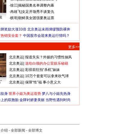
·
徐江
|
揭秘国奥名单调整内幕
·
冉雄飞
|
女足开场秀不谈复仇
装
·
棋哥
|
朝鲜美女团强要奥运票
牌奖励大涨33倍
北京奥运未雨绸缪预防裸奔
何热销安全套？
中国股市会迎来奥运行情吗？
更多>>
北京奥运
|
报道失实？外媒的习惯性抽风
北京奥运
|
送给白领的办公室娱乐秘籍
北京奥运
|
彩排前狂拍“杀机”妹妹
北京奥运
|
10万个套套可以拿来吹气球
”
北京奥运
|
保障“性”福 事小意义大
猛纹身
世界小姐为奥运造势
梦八与小姐先热身
会上的双胞胎
金牌衬娇妻美丽
当野性遇到时尚
司介绍
-
全部新闻
-
全部博文