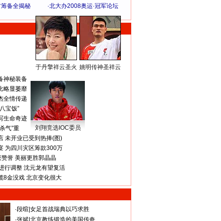
方筹备全揭秘
·
北大办2008奥运·冠军论坛
于丹擎祥云圣火
姚明传神圣祥云
体 育 热 点
备神秘装备
比略显萎靡
杰全情传递
八宝饭”
写生命奇迹
刘翔竞选IOC委员
杀气”重
 未开业已受到热捧(图)
 为四川灾区筹款300万
获赞誉 美丽更胜郭晶晶
进行调整 沈元龙有望复活
揽8金没戏 北京变化很大
·
段暄
|
女足首战瑞典以巧求胜
·
张斌
|
北京教练锻造的美国传奇