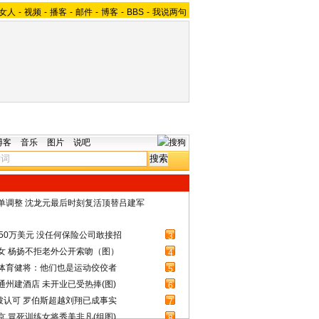
女人
-
视频
-
播客
-
邮件
-
博客
-
BBS
-
我说两句
博客
音乐
图片
说吧
名单调整 沈龙元最后时刻复活顶替吕建军
50万美元 没任何保险公司敢接招
3
女 杨扬不拒老外公开索吻（图）
4
体育健将：他们也是运动佼佼者
5
州建酒店 未开业已受热捧(图)
6
被认可 罗伯斯超越刘翔已成事实
7
 冒死训练女将秀美非凡(组图)
8