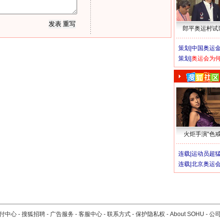
郎平奥运村试
策划|
中国奥运金
策划|
奥运会为
火炬手演“色戒
连载|
运动员超
连载|
北京奥运
付中心
-
搜狐招聘
-
广告服务
-
客服中心
-
联系方式
-
保护隐私权
-
About SOHU
-
公