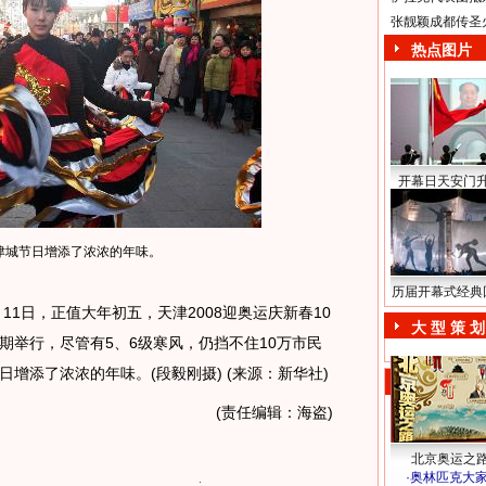
张靓颖成都传圣
热点图片
开幕日天安门
津城节日增添了浓浓的年味。
历届开幕式经典
1日，正值大年初五，天津2008迎奥运庆新春10
大 型 策 划
期举行，尽管有5、6级寒风，仍挡不住10万市民
增添了浓浓的年味。(段毅刚摄) (来源：新华社)
(责任编辑：海盗)
北京奥运之
·
奥林匹克大