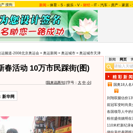
地产
搜狗
新闻
-
体育
-
S
-
娱乐
-
V
-
财经
-
IT
-
汽车
-
房产
-
家居
-
奥运频道-2008北京奥运会
>
奥运新闻
>
奥运城市
>
奥运城市天津
新闻
网页
春活动 10万市民踩街(图)
精 彩 新 闻
[
我来说两句
] [字号：
大
中
小
]
国奥18人
1
2
：新华网
刘翔双腿估价13
前冠军变时尚美
各国领导人中的
粉丝盛传姚明在通
110米栏新纪录
伊拉克代表团抵京