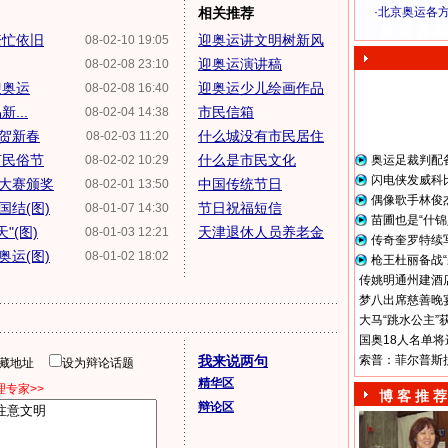
相关推荐
·
北京奥运各
奥 运 视 频
繁忙依旧
迎奥运讲文明树新风
08-02-10 19:05
迎奥运演讲稿
08-02-08 23:10
迎奥运
迎奥运少儿绘画作品
08-02-08 16:40
...
市民信箱
08-02-04 14:38
庆贺新春
什么城没有市民居住
08-02-03 11:20
灯民俗节
什么是市民文化
08-02-02 10:29
奥运足裁判配
闪电侠发威科
大赛颁奖
中国传统节日
08-02-01 13:50
偶像歌手林俊
国结(图)
节日祝福短信
08-01-07 14:30
苗圃也是“什锦
"(图)
天津退休人员养老金
08-01-03 12:21
传奇奎罗特续
奥运(图)
08-01-02 18:02
枪王杜丽备战“
传姚明通州建酒店
梦八出席慈善晚宴
大马“跳水公主”
国奥18人名单将
我来说两句
索普：菲尔普斯
隐藏地址
设为辩论话题
精华区
专家>>
博 客 推 荐
辩论区