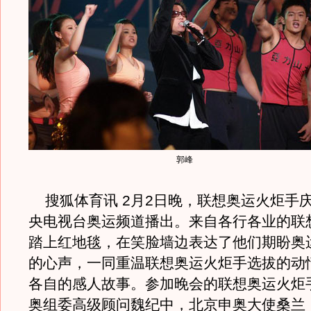
郭峰
搜狐体育讯 2月2日晚，联想奥运火炬手
央电视台奥运频道播出。来自各行各业的联
踏上红地毯，在笑脸墙边表达了他们期盼奥
的心声，一同重温联想奥运火炬手选拔的动
各自的感人故事。参加晚会的联想奥运火炬
奥组委高级顾问魏纪中，北京申奥大使桑兰