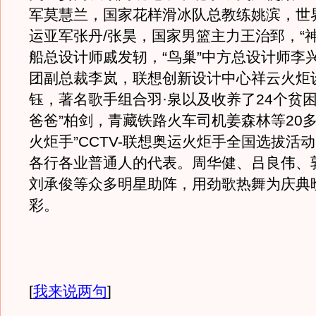
军莫慧兰，国家花样滑冰队总教练姚滨，世
运亚军张丹/张昊，国家男篮主力王治郅，“神舟
船总设计师戚发轫，“鸟巢”中方总设计师李
团副总裁李岚，联想创新设计中心祥云火炬
钰，著名歌手组合羽·泉以及收养了24个贫困
爸爸”柏剑，青藏铁路火车司机姜森林等20多
火炬手”CCTV-联想奥运火炬手全国选拔活
各行各业普通人的代表。周华健、吕良伟、
刘承俊等众多明星助阵，用劲歌热舞为庆典
彩。
[
我来说两句
]