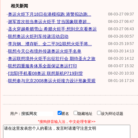
相关新闻
·
奥运火炬下月18日在港模拟跑 港警拟边跑...
08-03-27 09:37
·
谢军首次担当奥运火炬手 甘当国象联赛超...
08-03-27 06:47
·
圣火穿越希腊雪山 希腊火炬手:想到北京看奥运
08-03-27 06:43
·
联想奥运火炬列车传递活动启动
08-03-26 00:57
·
李兴钢、濮存昕、全二平3位联想火炬手将...
08-03-25 19:57
·
联想今天公布境外传递奥运火炬手名单
08-03-20 14:13
·
奥运联想境外火炬手出征壮行会 期待圣火之旅
08-03-20 14:12
·
联想四重服务体系全面保证奥运打印
08-03-07 15:32
·
[沈阳]手机看08奥运 联想新机P719到货
08-02-20 10:33
·
联想参与北京2008奥运火炬接力设计形象景观
08-01-16 17:24
用户：
匿名
隐藏地址
设为辩论话题
*搜狗拼音输入法，中文处理专家>>