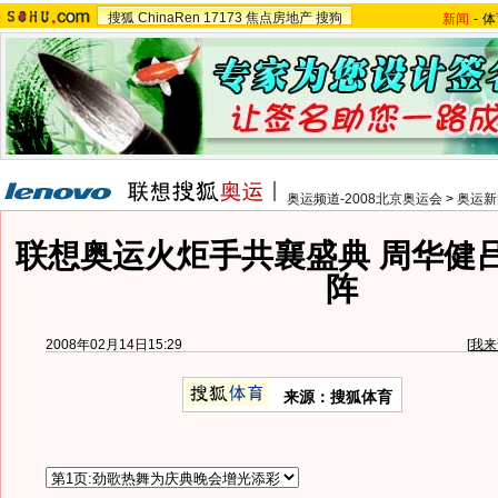
搜狐
ChinaRen
17173
焦点房地产
搜狗
新闻
-
体
奥运频道-2008北京奥运会
>
奥运新
联想奥运火炬手共襄盛典 周华健
阵
2008年02月14日15:29
[
我来
来源：搜狐体育