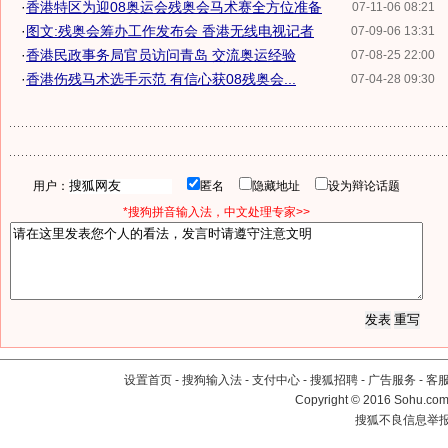
·
香港特区为迎08奥运会残奥会马术赛全方位准备
07-11-06 08:21
·
图文:残奥会筹办工作发布会 香港无线电视记者
07-09-06 13:31
·
香港民政事务局官员访问青岛 交流奥运经验
07-08-25 22:00
·
香港伤残马术选手示范 有信心获08残奥会...
07-04-28 09:30
用户：
匿名
隐藏地址
设为辩论话题
*搜狗拼音输入法，中文处理专家>>
设置首页
-
搜狗输入法
-
支付中心
-
搜狐招聘
-
广告服务
-
客
Copyright
©
2016 Sohu.com 
搜狐不良信息举