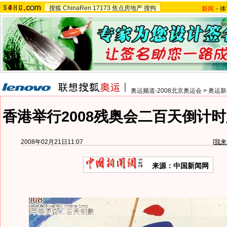
搜狐
ChinaRen
17173
焦点房地产
搜狗
新闻
-
体
奥运频道-2008北京奥运会
>
奥运新
香港举行2008残奥会二百天倒计时
2008年02月21日11:07
[
我来
来源：中国新闻网