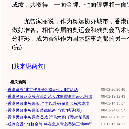
成绩，共取得十一面金牌、七面银牌和一面
尤曾家丽说，作为奥运协办城市，香港
做好准备。相信今届的奥运会和残奥会马术
分精彩，成为香港作为国际盛事之都的另一
(完)
[
我来说两句
]
相关新闻
·
香港举办"北京残奥会200天倒计时"活动
08-02-20 20:46
·
香港民政及商务官员对艺人沈殿霞逝世表示惋惜
08-02-19 12:43
·
香港民政事务局长:全力以赴确保奥运马术成功
08-02-14 15:17
·
香港民政事务局长曾德成谈"当官"感受(图)
08-01-24 08:57
·
香港民政事务局官员:奥运马术赛门票销情理想
08-01-07 16:35
·
残奥会设471枚金牌 将在北京青岛香港三地举行
07-11-16 14:31