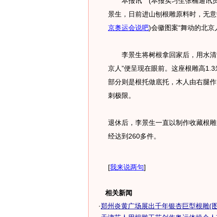
本报讯 (本报实习生张楠通讯员
景生，日前进山刨根雕原料时，无意
京奥运会说吧
)
会徽图案“舞动的北京
李景生将树根拿回家后，用水清洗
京人”便呈现在眼前。这座根雕高1.
部分则是根托做底托，木人由右腿作
刺极限。
退休后，李景生一直以制作收藏根雕
经达到260多件。
[
我来说两句
]
相关新闻
·
郑州炎黄广场展出千年银杏巨型根雕(图