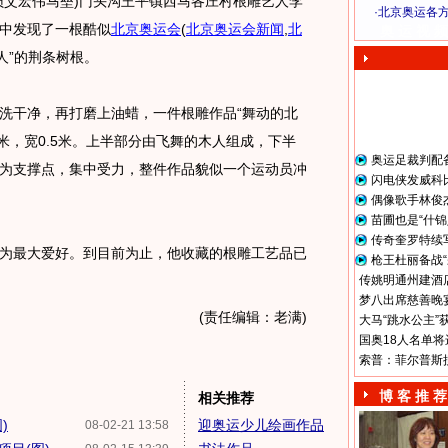
艾宏伟马垒)门头沟王平镇西马各庄村根雕艺人李
·
北京奥运各
中发现了一根酷似
北京奥运会
(
北京奥运会新闻
,
北
奥 运 视 频
人”的荆条树根。
干净，再打磨上油蜡，一件根雕作品“舞动的北
3米，宽0.5米。上半部分由飞舞的木人组成，下半
奥运足裁判配
为支撑点，集中受力，整件作品貌似一个运动员冲
闪电侠发威科
偶像歌手林俊
苗圃也是“什锦
传奇奎罗特续
为最大爱好。到目前为止，他收藏的根雕工艺品已
枪王杜丽备战“
传姚明通州建酒店
梦八出席慈善晚宴
(责任编辑：老满)
大马“跳水公主”
国奥18人名单将
索普：菲尔普斯
博 客 推 荐
相关推荐
)
迎奥运少儿绘画作品
08-02-21 13:58