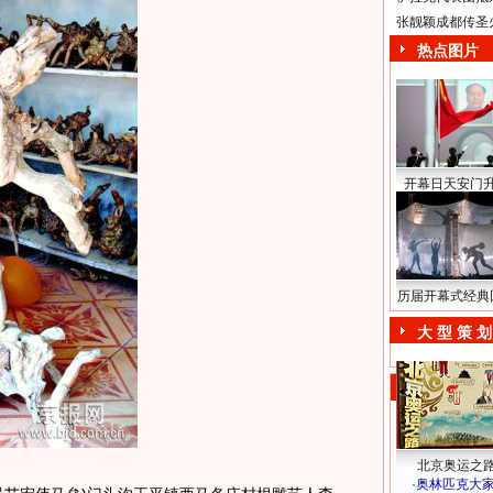
张靓颖成都传圣
热点图片
开幕日天安门
历届开幕式经典
大 型 策 划
北京奥运之
·
奥林匹克大