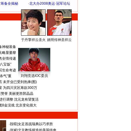
方筹备全揭秘
·
北大办2008奥运·冠军论坛
于丹擎祥云圣火
姚明传神圣祥云
体 育 热 点
备神秘装备
比略显萎靡
杰全情传递
八宝饭”
写生命奇迹
刘翔竞选IOC委员
杀气”重
 未开业已受到热捧(图)
 为四川灾区筹款300万
获赞誉 美丽更胜郭晶晶
进行调整 沈元龙有望复活
揽8金没戏 北京变化很大
·
段暄
|
女足首战瑞典以巧求胜
·
张斌
|
北京教练锻造的美国传奇