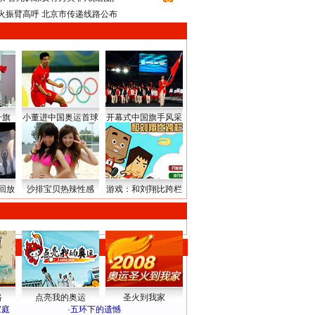
火振臂高呼 北京市传递线路公布
升旗
小董进中国奥运首球
开幕式中国旗手风采
回放
沙排宝贝热辣性感
游戏：和刘翔比跨栏
路
点亮我的奥运
圣火到我家
家庭
·
五环下的遗憾