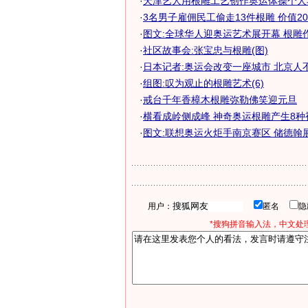
·
天津艺人用根雕工艺创作奥运体操个人项
·
3名男子雇佣民工偷走13件根雕 价值20
·
图文:全球华人迎奥运艺术展开幕 根雕
·
社区故事会:张宝忠与根雕(图)
·
日本记者:奥运会改变一座城市 北京人
·
组图:叹为观止的根雕艺术(6)
·
戒台千年香樟木根雕弥勒佛笑迎元旦
·
横看成岭侧成峰 神奇奥运根雕产生8种
·
图文:联想奥运火炬手南京赛区 储德翰
用户：
匿名
*搜狗拼音输入法，中文处理