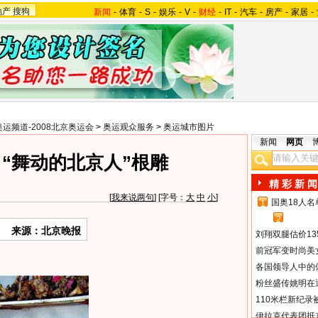
地产
搜狗
新闻
-
体育
-
S
-
娱乐
-
V
-
财经
-
IT
-
汽车
-
房产
-
家居
-
奥运频道-2008北京奥运会
>
奥运观众服务
>
奥运城市图片
新闻
网页
“舞动的北京人”根雕
精 彩 新 闻
[
我来说两句
] [字号：
大
中
小
]
国奥18人
1
2
来源：北京晚报
刘翔双腿估价13
前冠军变时尚美
各国领导人中的
粉丝盛传姚明在通
110米栏新纪录
伊拉克代表团抵京