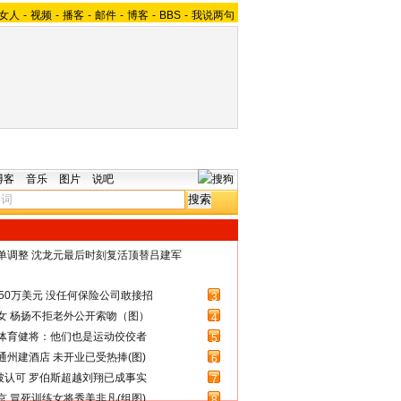
女人
-
视频
-
播客
-
邮件
-
博客
-
BBS
-
我说两句
博客
音乐
图片
说吧
名单调整 沈龙元最后时刻复活顶替吕建军
50万美元 没任何保险公司敢接招
3
女 杨扬不拒老外公开索吻（图）
4
体育健将：他们也是运动佼佼者
5
州建酒店 未开业已受热捧(图)
6
被认可 罗伯斯超越刘翔已成事实
7
 冒死训练女将秀美非凡(组图)
8