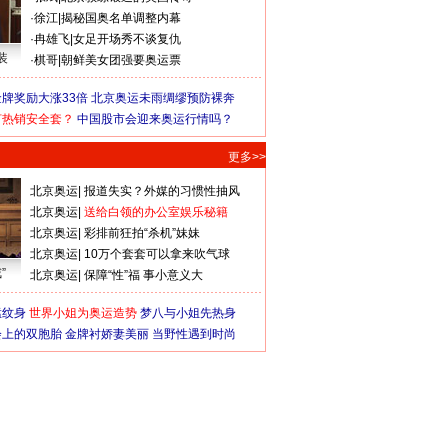
·
徐江
|
揭秘国奥名单调整内幕
·
冉雄飞
|
女足开场秀不谈复仇
装
·
棋哥
|
朝鲜美女团强要奥运票
牌奖励大涨33倍
北京奥运未雨绸缪预防裸奔
何热销安全套？
中国股市会迎来奥运行情吗？
更多>>
北京奥运
|
报道失实？外媒的习惯性抽风
北京奥运
|
送给白领的办公室娱乐秘籍
北京奥运
|
彩排前狂拍“杀机”妹妹
北京奥运
|
10万个套套可以拿来吹气球
”
北京奥运
|
保障“性”福 事小意义大
猛纹身
世界小姐为奥运造势
梦八与小姐先热身
会上的双胞胎
金牌衬娇妻美丽
当野性遇到时尚