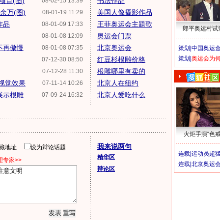
目(图)
书法作品
08-02-15 13:39
余万(图)
美国人像摄影作品
08-01-19 11:29
作品
王菲奥运会主题歌
08-01-09 17:33
郎平奥运村试
奥运会门票
08-01-08 12:09
不再傲慢
北京奥运会
08-01-08 07:35
策划|
中国奥运金
策划|
奥运会为
红豆杉根雕价格
07-12-30 08:50
根雕哪里有卖的
07-12-28 11:30
视觉效果
北京人在纽约
07-11-14 10:26
展示根雕
北京人爱吃什么
07-09-24 16:32
火炬手演“色戒
我来说两句
隐藏地址
设为辩论话题
连载|
运动员超
精华区
专家>>
连载|
北京奥运
辩论区