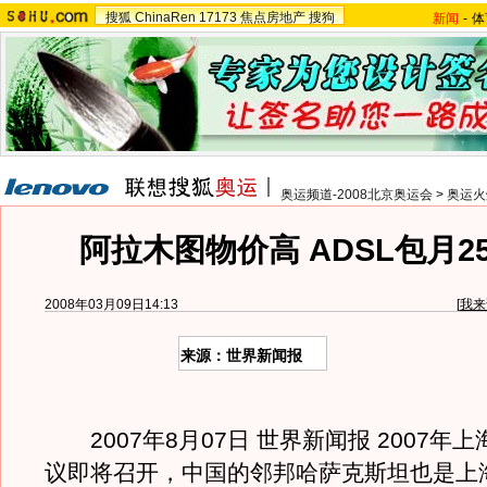
搜狐
ChinaRen
17173
焦点房地产
搜狗
新闻
-
体
奥运频道-2008北京奥运会
>
奥运火
阿拉木图物价高 ADSL包月2
2008年03月09日14:13
[
我来
来源：世界新闻报
2007年8月07日 世界新闻报 2007年
议即将召开，中国的邻邦哈萨克斯坦也是上