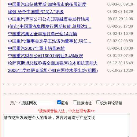
·
中国重汽出征俄罗斯 加快俄市的拓展进度
08-03-06 09:18
·
瑞银:给予中国重汽"买入"评级
08-03-03 13:29
·
中国重汽等两公司公布短期融资券发行结果
08-02-29 11:08
·
(债市)中国重汽集团发行两期短债 总额达1...
08-02-28 17:30
·
中国重汽集团全年预订单已达14万辆
08-02-18 16:49
·
中国重汽:董事会选举王浩涛为董事长,聘任...
08-02-02 08:50
·
中国重汽2007年重卡销量称雄
08-02-01 08:08
·
中国重汽财务公司1600万转让3.4%股权
08-01-28 07:49
·
哈萨克斯坦总统称将全面加强阿拉木图抗震能力
06-12-30 16:49
·
2006年度哈萨克斯坦小姐在阿拉木图出炉(组图)
06-10-22 13:28
用户：
匿名
隐藏地址
设为辩论话题
*搜狗拼音输入法，中文处理专家>>