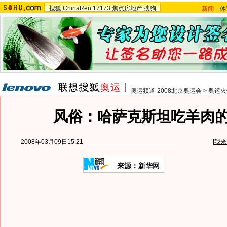
搜狐
ChinaRen
17173
焦点房地产
搜狗
新闻
-
体
奥运频道-2008北京奥运会
>
奥运火
风俗：哈萨克斯坦吃羊肉
2008年03月09日15:21
[
我来
来源：新华网