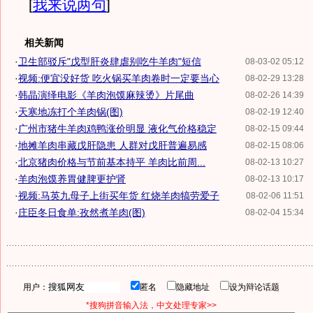
[
我来说两句
]
相关新闻
·
卫生部驳斥"戊型肝炎肆虐别吃牛羊肉"短信
08-03-02 05:12
·
视频:便宜没好货 吃火锅买羊肉卷时一定要当心
08-02-29 13:28
·
韩晶演绎电影《羊肉泡馍麻辣烫》片尾曲
08-02-26 14:39
·
天寒地冻打个羊肉锅(图)
08-02-19 12:40
·
广州市猪牛羊肉鸡鸭涨价明显 液化气价格稳定
08-02-15 09:44
·
地摊羊肉串藏戊肝隐患 人群对戊肝普遍易感
08-02-15 08:06
·
北京猪肉价格与节前基本持平 羊肉比前周...
08-02-13 10:27
·
羊肉泡馍养胃健脾更护肾
08-02-13 10:17
·
视频:马英九母子上街买年货 红烧羊肉犒劳爱子
08-02-06 11:51
·
庄臣冬日食单:孜然煮羊肉(图)
08-02-04 15:34
用户：
匿名
隐藏地址
设为辩论话题
*搜狗拼音输入法，中文处理专家>>