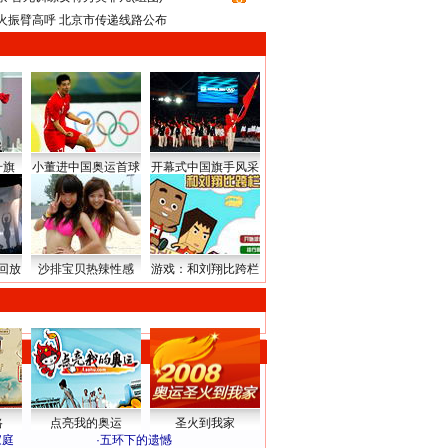
火振臂高呼 北京市传递线路公布
升旗
小董进中国奥运首球
开幕式中国旗手风采
回放
沙排宝贝热辣性感
游戏：和刘翔比跨栏
路
点亮我的奥运
圣火到我家
家庭
·
五环下的遗憾