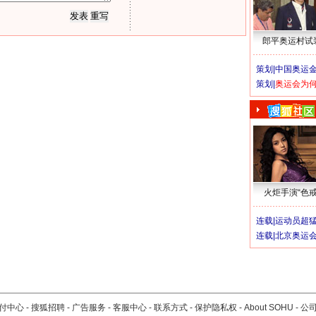
郎平奥运村试
策划|
中国奥运金
策划|
奥运会为
火炬手演“色戒
连载|
运动员超
连载|
北京奥运
付中心
-
搜狐招聘
-
广告服务
-
客服中心
-
联系方式
-
保护隐私权
-
About SOHU
-
公