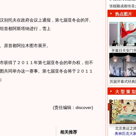
张靓颖成都传圣
热点图片
别托夫在政府会议上通报，第七届亚冬会的开、
坦首都阿斯塔纳进行，雪上
、原首都阿拉木图市展开。
开幕日天安门
获得了２０１１年第七届亚冬会的举办权，但不
图共同举办这一赛事。第七届亚冬会将于２０１１
）
历届开幕式经典
大 型 策 划
(责任编辑：discover)
北京奥运之
相关推荐
·
奥林匹克大