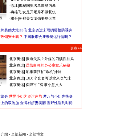
·
徐江
|
揭秘国奥名单调整内幕
·
冉雄飞
|
女足开场秀不谈复仇
装
·
棋哥
|
朝鲜美女团强要奥运票
牌奖励大涨33倍
北京奥运未雨绸缪预防裸奔
何热销安全套？
中国股市会迎来奥运行情吗？
更多>>
北京奥运
|
报道失实？外媒的习惯性抽风
北京奥运
|
送给白领的办公室娱乐秘籍
北京奥运
|
彩排前狂拍“杀机”妹妹
北京奥运
|
10万个套套可以拿来吹气球
”
北京奥运
|
保障“性”福 事小意义大
猛纹身
世界小姐为奥运造势
梦八与小姐先热身
会上的双胞胎
金牌衬娇妻美丽
当野性遇到时尚
司介绍
-
全部新闻
-
全部博文