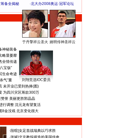
方筹备全揭秘
·
北大办2008奥运·冠军论坛
于丹擎祥云圣火
姚明传神圣祥云
体 育 热 点
备神秘装备
比略显萎靡
杰全情传递
八宝饭”
写生命奇迹
刘翔竞选IOC委员
杀气”重
 未开业已受到热捧(图)
 为四川灾区筹款300万
获赞誉 美丽更胜郭晶晶
进行调整 沈元龙有望复活
揽8金没戏 北京变化很大
·
段暄
|
女足首战瑞典以巧求胜
·
张斌
|
北京教练锻造的美国传奇