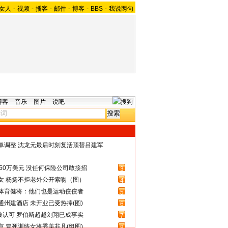
女人
-
视频
-
播客
-
邮件
-
博客
-
BBS
-
我说两句
博客
音乐
图片
说吧
名单调整 沈龙元最后时刻复活顶替吕建军
50万美元 没任何保险公司敢接招
3
女 杨扬不拒老外公开索吻（图）
4
体育健将：他们也是运动佼佼者
5
州建酒店 未开业已受热捧(图)
6
被认可 罗伯斯超越刘翔已成事实
7
 冒死训练女将秀美非凡(组图)
8