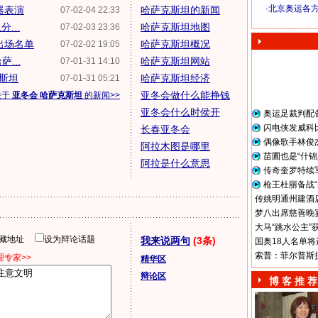
·
北京奥运各
器表演
哈萨克斯坦的新闻
07-02-04 22:33
奥 运 视 频
...
哈萨克斯坦地图
07-02-03 23:36
出场名单
哈萨克斯坦概况
07-02-02 19:05
...
哈萨克斯坦网站
07-01-31 14:10
克斯坦
哈萨克斯坦经济
07-01-31 05:21
亚冬会做什么能挣钱
关于
亚冬会 哈萨克斯坦
的新闻>>
亚冬会什么时侯开
奥运足裁判配
闪电侠发威科
长春亚冬会
偶像歌手林俊
阿拉木图是哪里
苗圃也是“什锦
阿拉是什么意思
传奇奎罗特续
枪王杜丽备战“
传姚明通州建酒店
梦八出席慈善晚宴
大马“跳水公主”
隐藏地址
设为辩论话题
我来说两句
(3条)
国奥18人名单将
索普：菲尔普斯
专家>>
精华区
辩论区
博 客 推 荐