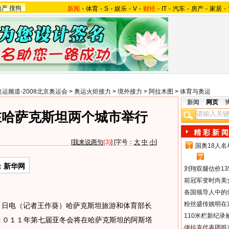
地产
搜狗
新闻
-
体育
-
S
-
娱乐
-
V
-
财经
-
IT
-
汽车
-
房产
-
家居
-
奥运频道-2008北京奥运会
>
奥运火炬接力
>
境外接力
>
阿拉木图
>
体育与奥运
新闻
网页
在哈萨克斯坦两个城市举行
精 彩 新 闻
[
我来说两句
(3)
] [字号：
大
中
小
]
国奥18人
1
2
：新华网
刘翔双腿估价13
前冠军变时尚美
各国领导人中的
粉丝盛传姚明在通
６日电（记者王作葵）哈萨克斯坦旅游和体育部长
110米栏新纪录
２０１１年第七届亚冬会将在哈萨克斯坦的阿斯塔
伊拉克代表团抵京