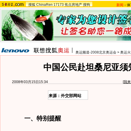
搜狐
ChinaRen
17173
焦点房地产
搜狗
新闻
-
体
奥运频道-2008北京奥运会
>
奥运火
中国公民赴坦桑尼亚须
2008年03月15日15:34
[
我来
来源：外交部网站
一、特别提醒