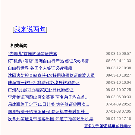
[
我来说两句
]
相关新闻
·
"去哪儿"首推旅游签证搜索
08-03-15 06:57
·
订"机票+酒店"澳洲自由行产品 签证5天搞掂
08-03-14 11:33
·
自由行世界 各国个人签证必读秘籍
08-03-12 10:38
·
沈阳边防检查站查获4名持用骗领签证偷渡人员
08-03-10 18:27
·
珠海市一旅行社非法代办境外旅游签证
08-03-10 10:04
·
广州3月起可办理家庭赴日旅游签证
08-03-10 07:25
·
李矛签证问题缺席全英赛 两名弟子均在首...
08-03-06 00:33
·
易建联终于定下11日赴美 为等签证曾两次...
07-04-09 20:52
·
国奥抵法开始拉练征程 签证机票暂时阻杜...
07-01-08 07:05
·
没拿到签证竟带游客出国 知道了拒签还出机票
06-04-20 17:18
更多关于
签证 机票
的新闻>>