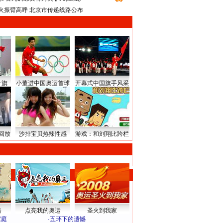
火振臂高呼 北京市传递线路公布
升旗
小董进中国奥运首球
开幕式中国旗手风采
回放
沙排宝贝热辣性感
游戏：和刘翔比跨栏
路
点亮我的奥运
圣火到我家
家庭
·
五环下的遗憾