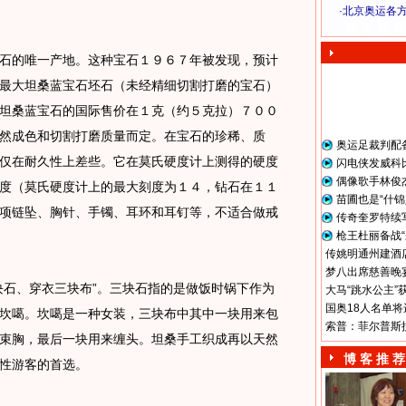
·
北京奥运各
奥 运 视 频
的唯一产地。这种宝石１９６７年被发现，预计
最大坦桑蓝宝石坯石（未经精细切割打磨的宝石）
坦桑蓝宝石的国际售价在１克（约５克拉）７００
然成色和切割打磨质量而定。在宝石的珍稀、质
奥运足裁判配
仅在耐久性上差些。它在莫氏硬度计上测得的硬度
闪电侠发威科
偶像歌手林俊
度（莫氏硬度计上的最大刻度为１４，钻石在１１
苗圃也是“什锦
项链坠、胸针、手镯、耳环和耳钉等，不适合做戒
传奇奎罗特续
枪王杜丽备战“
传姚明通州建酒店
梦八出席慈善晚宴
石、穿衣三块布”。三块石指的是做饭时锅下作为
大马“跳水公主”
国奥18人名单将
坎噶。坎噶是一种女装，三块布中其中一块用来包
索普：菲尔普斯
束胸，最后一块用来缠头。坦桑手工织成再以天然
博 客 推 荐
性游客的首选。