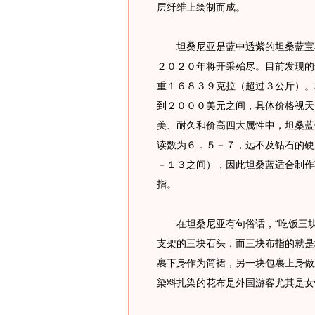
层纤维上绘制而成。
坦桑尼亚是蓝中透紫的坦桑蓝宝石
２０２０年将开采殆尽。目前发现的
重１６８３９克拉（超过３公斤）。
到２０００美元之间，具体价格视天
美、耐久和价高四大属性中，坦桑蓝
读数为６．５－７，远不及钻石的硬
－１３之间），因此坦桑蓝适合制作
指。
在坦桑尼亚有句俗话，“吃饭三块
支架的三块石头，而三块布指的就是
裹下身作为筒裙，另一块包裹上身做
染料扎染的花布是外国游客尤其是女