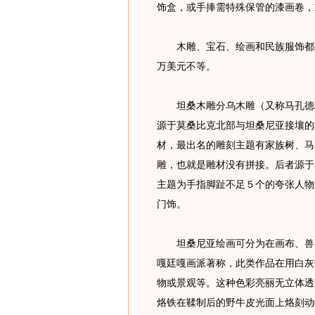
饰盒，或手捧需特殊保管的漆画卷，
木雕、宝石、绘画和民族服饰都是
万美元不等。
坦桑木雕分乌木雕（又称马孔德木
源于莫桑比克北部与坦桑尼亚接壤的
材，最出名的雕刻主题有家族树、马
雕，也就是雕材没有拼接。后者源于
主题为手指脚趾不足５个的夸张人物
门饰。
坦桑尼亚绘画可分为在画布、兽革
嘎廷嘎画派著称，此类作品在用白灰
物或景观等。这种色彩亮丽无立体透
烙铁在鞣制后的野牛皮光面上烙刻动