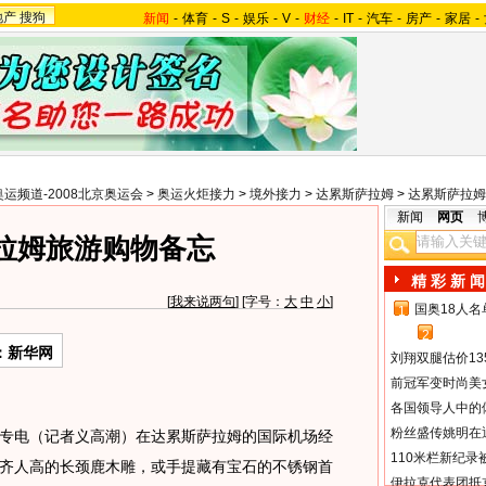
地产
搜狗
新闻
-
体育
-
S
-
娱乐
-
V
-
财经
-
IT
-
汽车
-
房产
-
家居
-
奥运频道-2008北京奥运会
>
奥运火炬接力
>
境外接力
>
达累斯萨拉姆
>
达累斯萨拉姆
新闻
网页
拉姆旅游购物备忘
精 彩 新 闻
[
我来说两句
] [字号：
大
中
小
]
国奥18人
1
2
：新华网
刘翔双腿估价13
前冠军变时尚美
各国领导人中的
粉丝盛传姚明在通
电（记者义高潮）在达累斯萨拉姆的国际机场经
110米栏新纪录
齐人高的长颈鹿木雕，或手提藏有宝石的不锈钢首
伊拉克代表团抵京