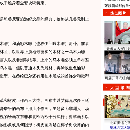
或干脆身着全套坎噶装束。
张靓颖成都传圣
热点图片
坦桑尼亚旅游纪念品的经典，价格从几美元到上
雕）和油彩木雕（也称伊兰嘎木雕）两种。前者
开幕日天安门
林区，以世界上质地最密实的木材之一乌木为雕
塞人以及非洲动物等。上乘的乌木雕必须是单材整
乌木雕，但以普通木头为雕材，再涂以重色油彩，
造型。在桑给巴尔还有用柚木雕成的首饰盒和微型
历届开幕式经典
大 型 策 划
和树皮上作画三大类。画布类以艾德瓦尔多－廷
膏磨平的画布上用油漆作画，主题多为非洲人、动
视的绘画在东非和北欧西欧十分流行；兽革画系以
北京奥运之
物形象或几何图形；树皮画则是在椰子树极薄的内
·
奥林匹克大