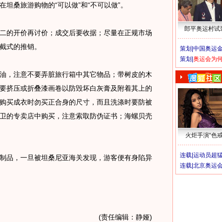
桑旅游购物的“可以做”和“不可以做”。
郎平奥运村试
的开价再讨价；成交后要收据；尽量在正规市场
截式的推销。
策划|
中国奥运金
策划|
奥运会为
，注意不要弄脏旅行箱中其它物品；带树皮的木
要挤压或折叠漆画卷以防毁坏白灰膏及附着其上的
购买成衣时勿买正合身的尺寸，而且洗涤时要防被
卫的专卖店中购买，注意索取防伪证书；海螺贝壳
火炬手演“色戒
连载|
运动员超
品，一旦被坦桑尼亚海关发现，游客便有身陷异
连载|
北京奥运
(责任编辑：静娅)