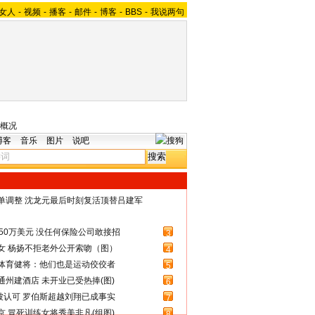
女人
-
视频
-
播客
-
邮件
-
博客
-
BBS
-
我说两句
概况
博客
音乐
图片
说吧
名单调整 沈龙元最后时刻复活顶替吕建军
50万美元 没任何保险公司敢接招
3
女 杨扬不拒老外公开索吻（图）
4
体育健将：他们也是运动佼佼者
5
州建酒店 未开业已受热捧(图)
6
被认可 罗伯斯超越刘翔已成事实
7
 冒死训练女将秀美非凡(组图)
8