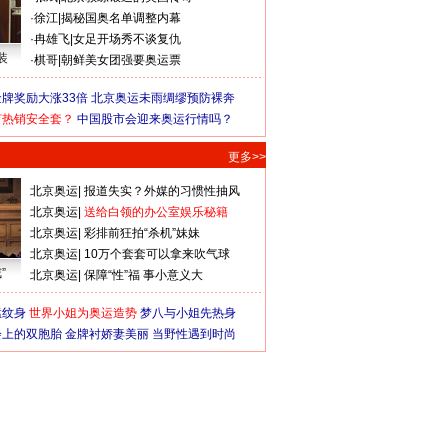
·
徐江
|
揭秘国奥名单调整内幕
·
冉雄飞
|
女足开场秀不谈复仇
装
·
棋哥
|
朝鲜美女团强要奥运票
牌奖励大涨33倍
北京奥运未雨绸缪预防裸奔
何热销安全套？
中国股市会迎来奥运行情吗？
更多>>
北京奥运
|
报道失实？外媒的习惯性抽风
北京奥运
|
送给白领的办公室娱乐秘籍
北京奥运
|
彩排前狂拍“杀机”妹妹
北京奥运
|
10万个套套可以拿来吹气球
”
北京奥运
|
保障“性”福 事小意义大
猛纹身
世界小姐为奥运造势
梦八与小姐先热身
会上的双胞胎
金牌衬娇妻美丽
当野性遇到时尚