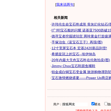
[
我来说两句
]
相关新闻
·
许玮伦生命宝石终成形 骨灰幻化钻石(图
·
[广州]宝石般的闪耀 诺基亚7500跌破15
·
德寻宝者挖掘琥珀宫 两吨黄金打造镶满宝
·
手塚治虫《蓝宝石王子》再现(图)
·
12寸宽屏宝石本 宏基2420新品到货!
·
希腊皇冠上的宝石--埃伊纳岛
·
20年内最大无色宝石昨在伦敦拍卖(图)
·
Jimmy Choo宝石鞋跟鱼嘴鞋
·
铂金成白铜宝石变金属 旅游购物谨防
·
宝石激情燃烧盛夏——Power Up商店
用户：
匿名
*搜狗拼音输入法，中文处理