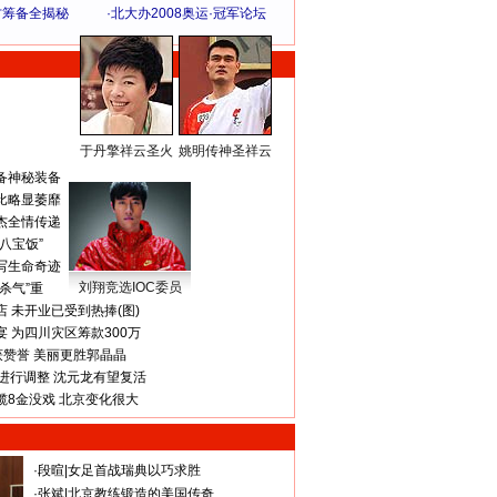
方筹备全揭秘
·
北大办2008奥运·冠军论坛
于丹擎祥云圣火
姚明传神圣祥云
体 育 热 点
备神秘装备
比略显萎靡
杰全情传递
八宝饭”
写生命奇迹
刘翔竞选IOC委员
杀气”重
 未开业已受到热捧(图)
 为四川灾区筹款300万
获赞誉 美丽更胜郭晶晶
进行调整 沈元龙有望复活
揽8金没戏 北京变化很大
·
段暄
|
女足首战瑞典以巧求胜
·
张斌
|
北京教练锻造的美国传奇