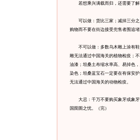
若想乘兴满载而归，还需要了解在坦
可以做：货比三家；减掉三分之二
购物而不要在街边接受兜售者围追堵
不可以做：多数乌木雕上涂有鞋油
雕无法通过中国海关的植物检疫；不
油漆；坦桑土布缩水率高、易掉色，
染色；坦桑蓝宝石一定要在有保安护
无法通过中国海关的动物检疫。
大忌：千万不要购买象牙或象牙制
国囹圄之忧。（完）