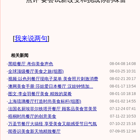
[
我来说两句
]
相关新闻
·
黑暗餐厅 考你美食声色
08-04-08 14:08
·
全球顶级餐厅美食之旅(组图)
08-03-25 10:31
·
视频:以色列餐厅现电子菜单 美食照片刺激消费
08-02-21 20:17
·
澳网美食手册:莎娃爱日本餐厅 汉娃钟情加...
08-01-17 13:54
·
图文:李金羽餐厅美食 精致的菜肴
08-01-10 18:18
·
上海琉璃餐厅打造时尚美食标杆(组图)
08-01-02 14:55
·
法国名厨埃菲尔铁塔开餐厅 顾客品美食赏美景
07-12-24 07:41
·
梧桐时尚餐厅的创意美食
07-11-22 10:53
·
万圣节餐厅大搞怪 享受美食又能感受节日气氛
07-10-22 15:16
·
闻香识美食新天地精致餐厅
07-09-05 12:34