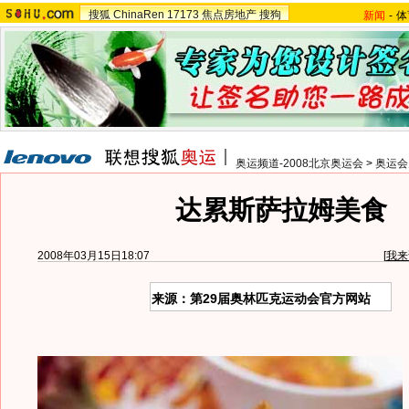
搜狐
ChinaRen
17173
焦点房地产
搜狗
新闻
-
体
奥运频道-2008北京奥运会
>
奥运会
达累斯萨拉姆美食
2008年03月15日18:07
[
我来
来源：第29届奥林匹克运动会官方网站