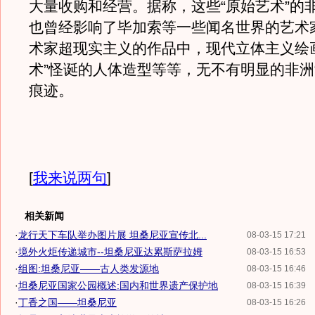
大量收购和经营。据称，这些“原始艺术”的
也曾经影响了毕加索等一些闻名世界的艺术
术家超现实主义的作品中，现代立体主义绘
术”怪诞的人体造型等等，无不有明显的非洲
痕迹。
[
我来说两句
]
相关新闻
·
龙行天下车队举办图片展 坦桑尼亚宣传北...
08-03-15 17:21
·
境外火炬传递城市--坦桑尼亚达累斯萨拉姆
08-03-15 16:53
·
组图:坦桑尼亚——古人类发源地
08-03-15 16:46
·
坦桑尼亚国家公园概述:国内和世界遗产保护地
08-03-15 16:39
·
丁香之国——坦桑尼亚
08-03-15 16:26