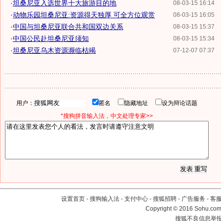
·
坦桑尼亚入选世界十大旅游目的地
08-03-15 16:14
·
动物乐园坦桑尼亚:资源得天独厚 可全方位观赏
08-03-15 16:05
·
中国与坦桑尼亚联合共和国双边关系
08-03-15 15:37
·
中国公民赴坦桑尼亚须知
08-03-15 15:34
·
坦桑尼亚乌木资源濒临枯竭
07-12-07 07:37
用户：
匿名
隐藏地址
设为辩论话题
*搜狗拼音输入法，中文处理专家>>
设置首页
-
搜狗输入法
-
支付中心
-
搜狐招聘
-
广告服务
-
客
Copyright
©
2016 Sohu.com 
搜狐不良信息举