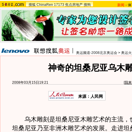
搜狐
ChinaRen
17173
焦点房地产
搜狗
新闻
-
体
奥运频道-2008北京奥运会
>
奥运火
神奇的坦桑尼亚乌木
2008年03月15日19:21
[
我来
来源：人民网
乌木雕刻是坦桑尼亚木雕艺术的主流，
坦桑尼亚乃至非洲木雕艺术的发展。走进坦