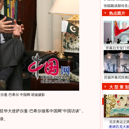
张靓颖成都传圣
热点图片
开幕日天安门
历届开幕式经典
大 型 策 划
尔曼·巴希尔 中国网 胡迪摄影
驻华大使萨尔曼·巴希尔做客中国网“中国访谈”，
录。
北京奥运之
·
奥林匹克大