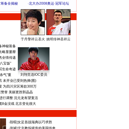
方筹备全揭秘
·
北大办2008奥运·冠军论坛
于丹擎祥云圣火
姚明传神圣祥云
体 育 热 点
备神秘装备
比略显萎靡
杰全情传递
八宝饭”
写生命奇迹
刘翔竞选IOC委员
杀气”重
 未开业已受到热捧(图)
 为四川灾区筹款300万
获赞誉 美丽更胜郭晶晶
进行调整 沈元龙有望复活
揽8金没戏 北京变化很大
·
段暄
|
女足首战瑞典以巧求胜
·
张斌
|
北京教练锻造的美国传奇