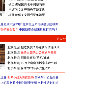
·
徐江
|
揭秘国奥名单调整内幕
·
冉雄飞
|
女足开场秀不谈复仇
装
·
棋哥
|
朝鲜美女团强要奥运票
牌奖励大涨33倍
北京奥运未雨绸缪预防裸奔
何热销安全套？
中国股市会迎来奥运行情吗？
更多>>
北京奥运
|
报道失实？外媒的习惯性抽风
北京奥运
|
送给白领的办公室娱乐秘籍
北京奥运
|
彩排前狂拍“杀机”妹妹
北京奥运
|
10万个套套可以拿来吹气球
”
北京奥运
|
保障“性”福 事小意义大
猛纹身
世界小姐为奥运造势
梦八与小姐先热身
会上的双胞胎
金牌衬娇妻美丽
当野性遇到时尚