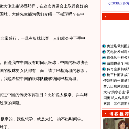
·
北京奥运各
像大使先生说得那样，在这次奥运会上取得良好的
奥 运 视 频
国球，大使先生能为我们介绍一下板球吗？在中
坦非常盛行，一旦有板球比赛，人们就会停下手中
奥运足裁判配
闪电侠发威科
偶像歌手林俊
。但是我在中国没有时间玩板球，中国的板球协会
苗圃也是“什锦
传奇奎罗特续
国的板球男女队都有，而且请了巴基斯坦的教练，
枪王杜丽备战“
，我也希望中国的板球队能够访问巴基斯坦。
传姚明通州建酒店
梦八出席慈善晚宴
大马“跳水公主”
试过中国的传统体育项目？比如说太极拳、乒乓球
国奥18人名单将
过来的问题。
索普：菲尔普斯
博 客 推 荐
太极拳的，我也想学，就是太忙，抽不出时间学。
球了。