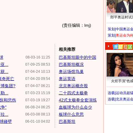
郎平奥运村试
(责任编辑：lmj)
策划|
中国奥运金
策划|
奥运会为
相关推荐
球
巴基斯坦眼中的中国
08-03-16 11:25
...
巴基斯坦概况
07-09-25 08:53
...
奥运场馆鸟巢
07-04-24 10:13
离奇死亡
奥运英语
07-04-20 09:54
火炬手演“色戒
博集团?
北京奥运概念股
07-04-07 06:21
...
二十四式太极拳
07-03-23 15:19
连载|
运动员超
连载|
北京奥运
惊和悲伤
42式太极拳全套演练
07-03-19 19:27
争"
血板球为什么会少
06-08-24 06:25
...
板球什么意思
06-03-08 08:13
绣球碰壁
巴基斯坦
06-01-10 04:02