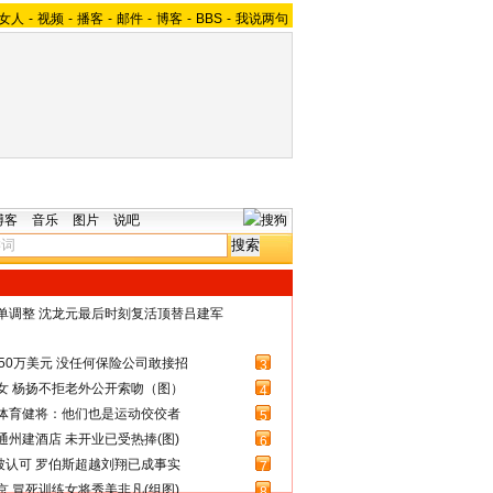
女人
-
视频
-
播客
-
邮件
-
博客
-
BBS
-
我说两句
博客
音乐
图片
说吧
名单调整 沈龙元最后时刻复活顶替吕建军
50万美元 没任何保险公司敢接招
3
女 杨扬不拒老外公开索吻（图）
4
体育健将：他们也是运动佼佼者
5
州建酒店 未开业已受热捧(图)
6
被认可 罗伯斯超越刘翔已成事实
7
 冒死训练女将秀美非凡(组图)
8