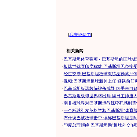
[
我来说两句
]
相关新闻
·
巴基斯坦体育强项 - 巴基斯坦的国球板
·
板球世锦赛印度称雄 巴基斯坦无奈接受亚
·
经过交涉 巴基斯坦板球教练巫勒莫尸体获
·
视频:巴基斯坦板球新帅上任 避谈前任
·
巴基斯坦板球教练被杀成疑 凶手来自赌
·
巴基斯坦板球世界杯出局 隔日主帅遭人勒
·
南非板球界对巴基斯坦教练猝死感到震
·
一个板球引发英格兰和巴基斯坦"体育战
·
布什访巴被板球击中 误称巴基斯坦是阿拉
·
印度总理拒绝 巴基斯坦抛"板球外交"