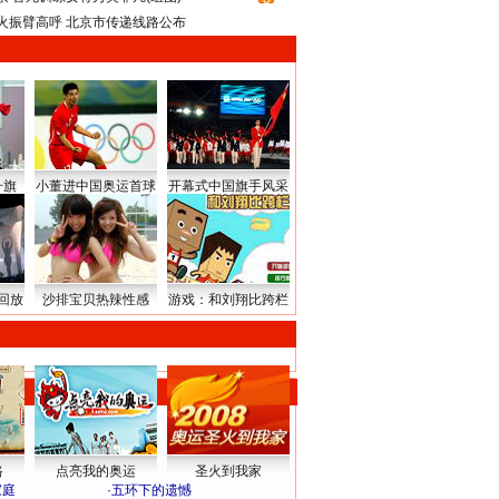
火振臂高呼 北京市传递线路公布
升旗
小董进中国奥运首球
开幕式中国旗手风采
回放
沙排宝贝热辣性感
游戏：和刘翔比跨栏
路
点亮我的奥运
圣火到我家
家庭
·
五环下的遗憾