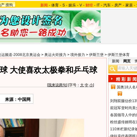
地产
搜狗
新闻
-
体育
-
S
-
娱乐
-
V
-
财经
-
IT
-
汽车
-
房产
-
家居
-
奥运频道-2008北京奥运会
>
奥运火炬接力
>
境外接力
>
伊斯兰堡
>
伊斯兰堡体育
新闻
网页
球 大使喜欢太极拳和乒乓球
精 彩 新 闻
[
我来说两句
] [字号：
大
中
小
]
国奥18人
1
2
来源：中国网
刘翔双腿估价13
前冠军变时尚美
各国领导人中的
粉丝盛传姚明在通
110米栏新纪录
伊拉克代表团抵京