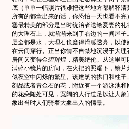
底（单单一幅照片很难把这些地方都解释清
所有的都拿出来的话，你恐怕一天也看不完
塞最精美的部分是当时统治者送给爱妻的礼
的大理石上，就渐渐来到了右边的一间屋子
层全都是水，大理石也磨得滑腻透亮，以使
在云间穿行。正当你情不自禁地沉浸于大理
房间又变得金碧辉煌，精美绝伦。从这里可
满碎小镜片的房间，在火把的照耀下，镜片
似夜空中闪烁的繁星。该建筑的拱门和柱子
刻品或者青金石的花，附近有一个游泳池和
的花朵随处可见，宽阔的人行道足以让大象通
象出当时人们骑着大象出入的情景。