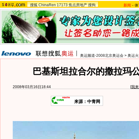
搜狐
ChinaRen
17173
焦点房地产
搜狗
新闻
-
体
奥运频道-2008北京奥运会
>
奥运火
巴基斯坦拉合尔的撒拉玛
2008年03月16日18:44
[
我来
来源：中青网