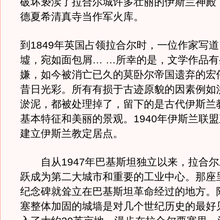
破坏亵渎了拉合尔城许多壮丽的伊斯兰神殿
德夏希清真寺当作军火库。
到1849年英国占领拉合尔时，一位作家写
墟，宛如面包屑… …所幸的是，文学作品
嫌，如今被消亡已久的莫卧尔帝国遗弃的宏
昔日光彩。所有有损于古迹原貌的因素例如
淤泥，都被处理掉了，留下的是古代伊斯兰
基本特征和美丽的景观。1940年伊斯兰联
建立伊斯兰教定居点。
自从1947年巴基斯坦独立以来，拉合尔
跃成为第二大城市和重要的工业中心。那座
纪念碑就耸立在巴基斯坦革命经过的地方。
塞整体加固的城墙是对几个世纪历史的最好