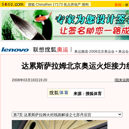
搜狐
ChinaRen
17173
焦点房地产
搜狗
新闻
-
体
奥运频道-2008北京奥运会
>
奥运会
达累斯萨拉姆北京奥运火炬接力
2008年03月16日19:20
[
我来说
来源：搜狐体育