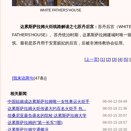
WHITE FATHERS’HOUSE
达累斯萨拉姆火炬线路解读之七苏丹后宫：
苏丹后宫（WHIT
FATHERS’HOUSE）。苏丹统治时期，达累斯萨拉姆建城时唯
筑。最初是苏丹用于安置嫔妃的后宫，后被非洲传教协会征用。
[
上一页
] [
1
] [
2
] [
3
] [
4
] [
5
] [
[
我来说两句
(47条)
]
相关新闻
·
中国姑娘成达累斯萨拉姆唯一女性奥运火炬手
08-04-12 04:49
·
达累斯萨拉姆火炬传递大约百名火炬手 包...
08-03-16 21:36
·
坦桑尼亚最负盛名的院校:达累斯萨拉姆大学
08-03-15 20:07
·
达累斯萨拉姆的"第一长车"(图)
08-03-15 18:57
·
达累斯萨拉姆交通概况
08-03-15 18:30